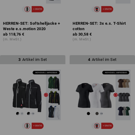
HERREN-SET: Softshelljacke +
HERREN-SET: 3x e.s. T-Shirt
Weste e.s.motion 2020
cotton
ab
118,76 €
ab
30,58 €
(m. MwSt.)
(m. MwSt.)
3
Artikel im Set
4
Artikel im Set