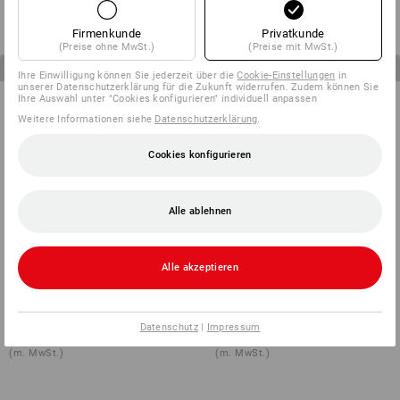
(m. MwSt.)
(m. MwSt.)
Firmenkunde
Privatkunde
(Preise ohne MwSt.)
(Preise mit MwSt.)
3
Artikel im Set
3
Artikel im Set
Ihre Einwilligung können Sie jederzeit über die
Cookie-Einstellungen
in
unserer Datenschutzerklärung für die Zukunft widerrufen. Zudem können Sie
Ihre Auswahl unter "Cookies konfigurieren" individuell anpassen
Weitere Informationen siehe
Datenschutzerklärung
.
Cookies konfigurieren
Alle ablehnen
Alle akzeptieren
HERREN-SET: Bundhose +
KINDER-SET: Bundhose + Short
Short e.s.motion
e.s.motion
Datenschutz
|
Impressum
ab
124,71 €
ab
59,26 €
(m. MwSt.)
(m. MwSt.)