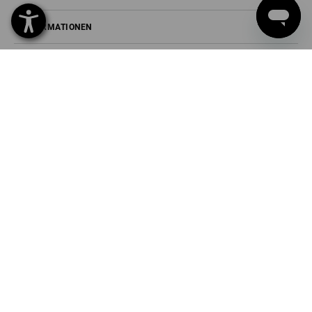
INFORMATIONEN
ZAHLARTEN
Strauss Deutschland
GmbH & Co. KG
Frankfurter Straße 98-108
63599 Biebergemünd
Tel
0 60 50 / 97 10 12
Fax
0 60 50 / 97 10 90
Mail
info@strauss.de