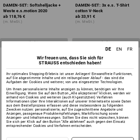
DAMEN-SET: Softshelljacke +
DAMEN-SET: 3x e.s. T-Shirt
Weste e.s.motion 2020
cotton V-Neck
ab
118,76 €
ab
33,91 €
(m. MwSt.)
(m. MwSt.)
4
Artikel im Set
3
Artikel im Set
DE
EN
FR
Wir freuen uns, dass Sie sich für
STRAUSS entschieden haben!
Ihr optimales Shopping-Erlebnis ist unser Anliegen! Einwandfreie Funktionen,
auf Sie abgestimmte Inhalte und ein reibungsloser Ablauf - das sind die
Aufgaben der Cookies und weiterer, von uns eingesetzter Technologien.
Um Ihnen personalisierte Inhalte anzeigen zu können, benötigen wir Ihre
Einwilligung. Wenn Sie auf den Button „Alle akzeptieren“ klicken, werden wir
anhand von Cookies und weiteren (auch KI-gestützten) Verfahren
Informationen über Ihre Interaktionen auf unserer Internetseite sowie Daten
aus dem Bestellprozess erfassen und diese insbesondere zu folgenden
Zwecken nutzen: personalisierte, auf Sie zugeschnittene Angebote und
Anzeigen, passgenaue Produktempfehlungen, Marktforschung sowie
Anzeigen- und Inhaltsmessungen. Sollten Sie dies nicht wünschen, können
Sie sich per Klick auf den Button “Alle ablehnen” auch gegen den Einsatz
entsprechender Cookies und Verfahren entscheiden.
HERREN-SET: Bundhose +
KINDER-SET: Bundhose + Short
Short e.s.motion 2020
e.s.motion ten
ab
130,66 €
ab
75,92 €