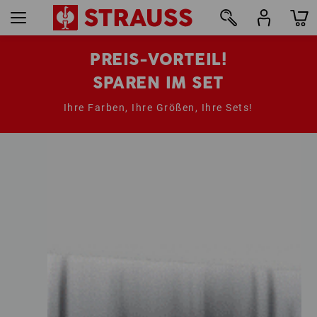
PREIS-VORTEIL!
SPAREN IM SET
Ihre Farben, Ihre Größen, Ihre Sets!