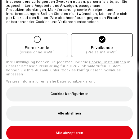
insbesondere zu folgenden Zwecken nutzen: personalisierte, auf Sie
zugeschnittene Angebote und Anzeigen, passgenaue
Produktempfehlungen, Marktforschung sowie Anzeigen- und
Inhaltsmessungen. Sollten Sie dies nicht wünschen, können Sie sich
per Klick auf den Button “Alle ablehnen” auch gegen den Einsatz
entsprechender Cookies und Verfahren entscheiden.
Firmenkunde
Privatkunde
(Preise ohne MwSt.)
(Preise mit MwSt.)
Ihre Einwilligung können Sie jederzeit über die
Cookie-Einstellungen
in
unserer Datenschutzerklärung für die Zukunft widerrufen. Zudem
können Sie Ihre Auswahl unter "Cookies konfigurieren" individuell
anpassen
Weitere Informationen siehe
Datenschutzerklärung
.
Cookies konfigurieren
Alle ablehnen
Alle akzeptieren