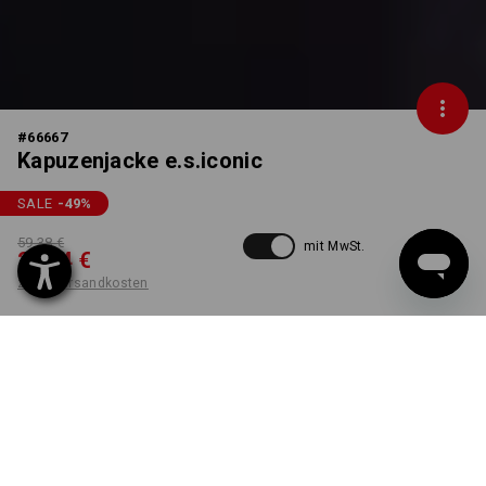
#
66667
Kapuzenjacke e.s.iconic
SALE
-49
%
59,38 €
mit MwSt.
29,74 €
zzgl. Versandkosten
Workwearstore
Lieferzeit ca. 2-4 Werktage
Verfügbarkeit
FARBE
GRÖSSE
S
wählen
wählen
schwarz