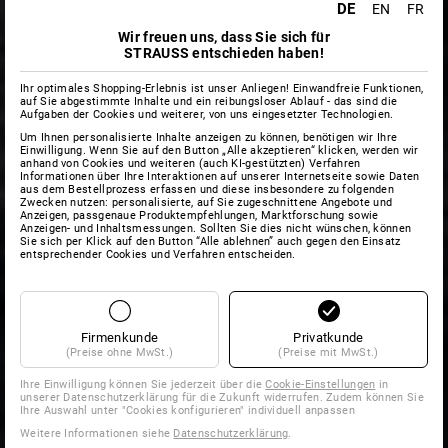
DE
EN
FR
Wir freuen uns, dass Sie sich für
STRAUSS entschieden haben!
Ihr optimales Shopping-Erlebnis ist unser Anliegen! Einwandfreie Funktionen,
auf Sie abgestimmte Inhalte und ein reibungsloser Ablauf - das sind die
Aufgaben der Cookies und weiterer, von uns eingesetzter Technologien.
Um Ihnen personalisierte Inhalte anzeigen zu können, benötigen wir Ihre
Einwilligung. Wenn Sie auf den Button „Alle akzeptieren“ klicken, werden wir
anhand von Cookies und weiteren (auch KI-gestützten) Verfahren
Informationen über Ihre Interaktionen auf unserer Internetseite sowie Daten
aus dem Bestellprozess erfassen und diese insbesondere zu folgenden
Zwecken nutzen: personalisierte, auf Sie zugeschnittene Angebote und
Anzeigen, passgenaue Produktempfehlungen, Marktforschung sowie
Anzeigen- und Inhaltsmessungen. Sollten Sie dies nicht wünschen, können
Sie sich per Klick auf den Button “Alle ablehnen” auch gegen den Einsatz
entsprechender Cookies und Verfahren entscheiden.
Firmenkunde
Privatkunde
(Preise ohne MwSt.)
(Preise mit MwSt.)
Ihre Einwilligung können Sie jederzeit über die
Cookie-Einstellungen
in
unserer Datenschutzerklärung für die Zukunft widerrufen. Zudem können Sie
Ihre Auswahl unter "Cookies konfigurieren" individuell anpassen
Weitere Informationen siehe
Datenschutzerklärung
.