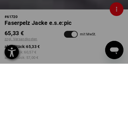
#
61720
Faserpelz Jacke e.s.e:pic
65,33 €
mit MwSt.
zzgl. Versandkosten
ab 1 Stück:
65,33 €
ab 3 Stück:
60,57 €
ab 10 Stück:
57,00 €
Lieferzeit ca. 2-4 Werktage
Workwearstore Verfügbarkeit
FARBE
GRÖSSE
S
wählen
wählen
schwarz
Mengenrabatt