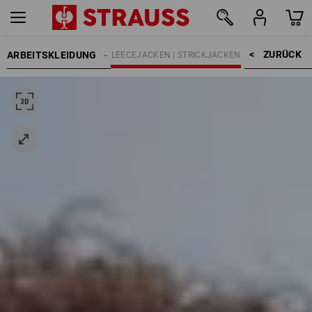
ZURÜCK    >
ARBEITSKLEIDUNG
EN
ARBEITSJACKEN
FLEECEJACKEN | STRICKJACKEN