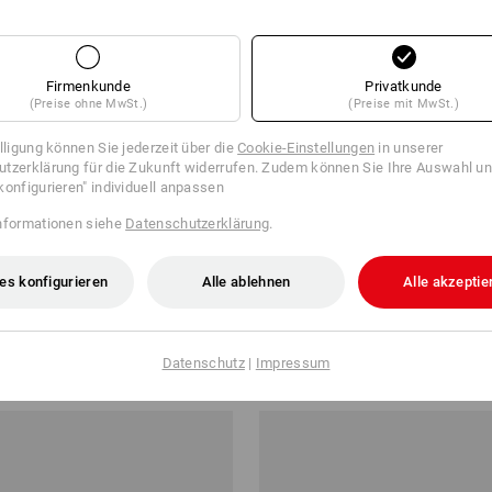
Firmenkunde
Privatkunde
(Preise ohne MwSt.)
(Preise mit MwSt.)
illigung können Sie jederzeit über die
Cookie-Einstellungen
in unserer
tzerklärung für die Zukunft widerrufen. Zudem können Sie Ihre Auswahl un
konfigurieren" individuell anpassen
nformationen siehe
Datenschutzerklärung
.
es konfigurieren
Alle ablehnen
Alle akzeptie
otion
Latzhose e.s.motion
ab
71,28 €
Datenschutz
|
Impressum
b 20 Stück
13
Farben
(m. MwSt.) ab 20 Stück