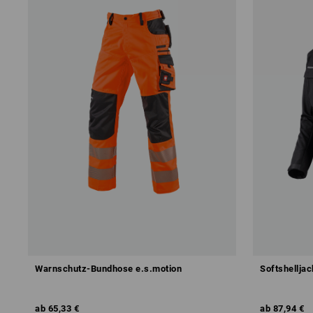
Warnschutz-Bundhose e.s.motion
Softshellja
ab
65,33 €
ab
87,94 €