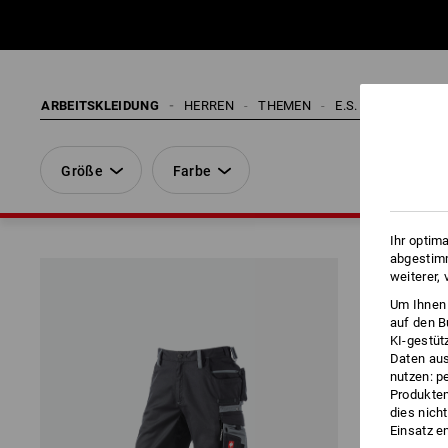
ARBEITSKLEIDUNG
HERREN
THEMEN
E.S. KOLLEKTION
Größe
Farbe
Ihr optim
abgestimm
weiterer,
Um Ihnen 
auf den B
KI-gestüt
Daten aus
nutzen: p
Produktem
dies nich
Einsatz e