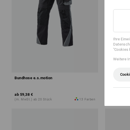
Ihre Einw
Datenschu
"Cookies 
Weitere I
Cooki
Bundhose e.s.motion
Short e.s.m
ab
59,38 €
ab
43,91 €
(m. MwSt.) ab 20 Stück
13
Farben
(m. MwSt.) a