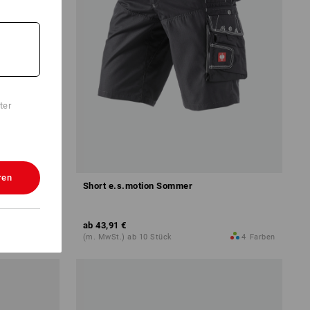
ter
ren
Short e.s.motion Sommer
ab
43,91 €
13
Farben
(m. MwSt.) ab 10 Stück
4
Farben