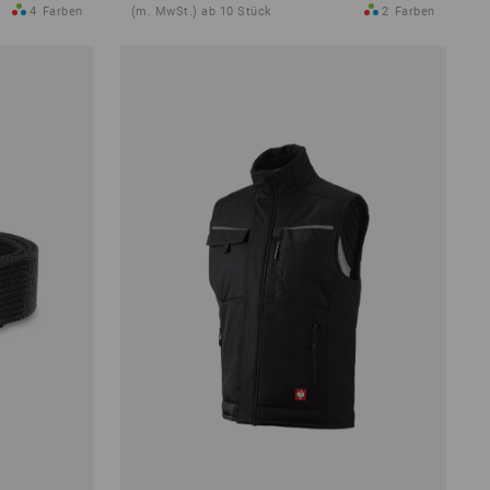
4
Farben
(m. MwSt.) ab 10 Stück
2
Farben