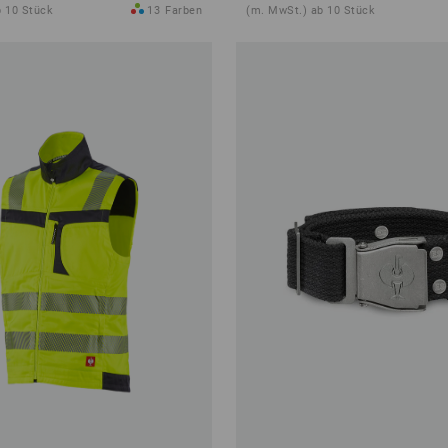
b 10 Stück
13
Farben
(m. MwSt.) ab 10 Stück