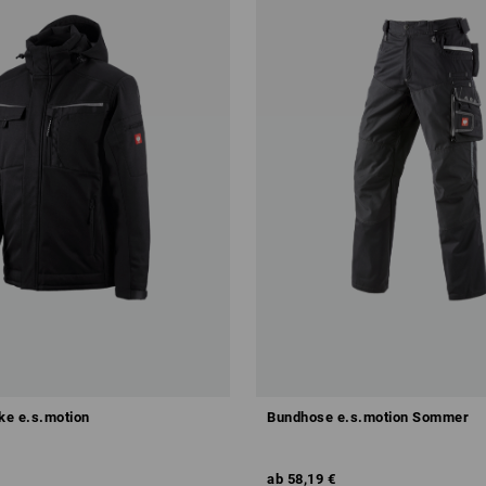
cke e.s.motion
Bundhose e.s.motion Sommer
ab
58,19 €