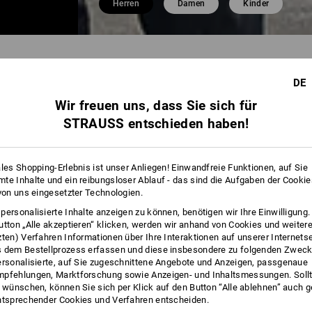
Herren
Damen
Kinder
EN IM ÜBERBLICK
E.S.MOTION
DE
Wir freuen uns, dass Sie sich für
23 Arti
STRAUSS entschieden haben!
ales Shopping-Erlebnis ist unser Anliegen! Einwandfreie Funktionen, auf Sie
te Inhalte und ein reibungsloser Ablauf - das sind die Aufgaben der Cooki
 von uns eingesetzter Technologien.
personalisierte Inhalte anzeigen zu können, benötigen wir Ihre Einwilligung
utton „Alle akzeptieren“ klicken, werden wir anhand von Cookies und weiter
zten) Verfahren Informationen über Ihre Interaktionen auf unserer Internets
 dem Bestellprozess erfassen und diese insbesondere zu folgenden Zwec
ersonalisierte, auf Sie zugeschnittene Angebote und Anzeigen, passgenaue
pfehlungen, Marktforschung sowie Anzeigen- und Inhaltsmessungen. Sollt
t wünschen, können Sie sich per Klick auf den Button “Alle ablehnen” auch 
ntsprechender Cookies und Verfahren entscheiden.