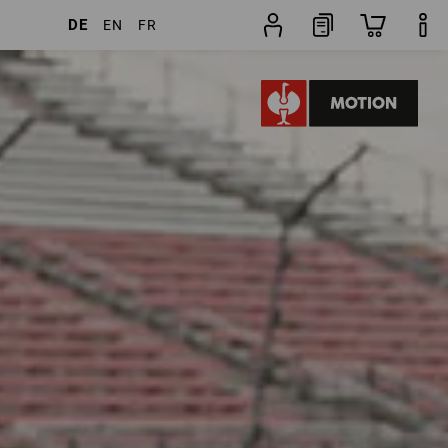
DE
EN
FR
kel
weitere Filter
Beliebtheit