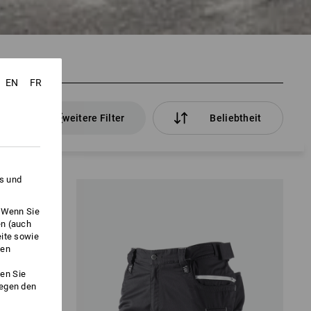
EN
FR
kel
weitere Filter
Beliebtheit
es und
. Wenn Sie
en (auch
eite sowie
ken
en Sie
gegen den