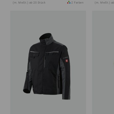
(m. MwSt.) ab 20 Stück
2
Farben
(m. MwSt.) a