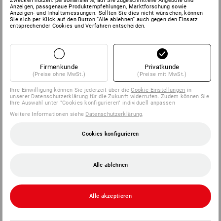
Zwecken nutzen: personalisierte, auf Sie zugeschnittene Angebote und
Anzeigen, passgenaue Produktempfehlungen, Marktforschung sowie
Anzeigen- und Inhaltsmessungen. Sollten Sie dies nicht wünschen, können
Sie sich per Klick auf den Button “Alle ablehnen” auch gegen den Einsatz
entsprechender Cookies und Verfahren entscheiden.
Firmenkunde
Privatkunde
(Preise ohne MwSt.)
(Preise mit MwSt.)
Ihre Einwilligung können Sie jederzeit über die
Cookie-Einstellungen
in
unserer Datenschutzerklärung für die Zukunft widerrufen. Zudem können Sie
Ihre Auswahl unter "Cookies konfigurieren" individuell anpassen
Weitere Informationen siehe
Datenschutzerklärung
.
Cookies konfigurieren
Alle ablehnen
Alle akzeptieren