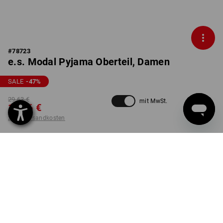
#
78723
e.s. Modal Pyjama Oberteil, Damen
SALE
-47
%
29,63 €
mit MwSt.
15,46 €
zzgl. Versandkosten
nicht verfügbar im
Lieferzeit ca. 2-4 Werktage
Workwearstore
FARBE
GRÖSSE
XS
wählen
wählen
nordicgrau