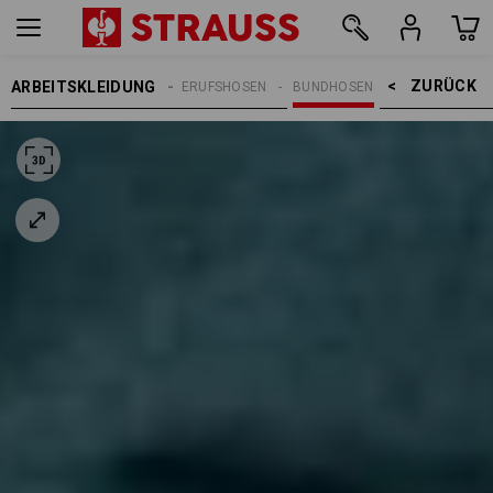
ZURÜCK    >
ARBEITSKLEIDUNG
REN
ARBEITSHOSEN
BERUFSHOSEN
BUNDHOSEN