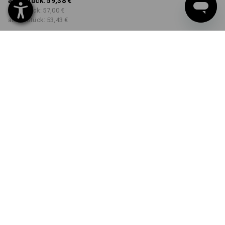
ab 1 Stück:
59,38 €
ab 3 Stück:
57,00 €
ab 10 Stück:
53,43 €
Workwearstore
Lieferzeit ca. 2-4 Werktage
Verfügbarkeit
FARBE
GRÖSSE
46
wählen
wählen
smaragdgrün / chromgelb
Mengenrabatt
ab 1 Stück
ab 3 Stück
ab 10 Stück
Ersparnis:
Ersparnis:
Ersparnis:
0
%/
Stück
4
%/
Stück
10
%/
Stück
Stück