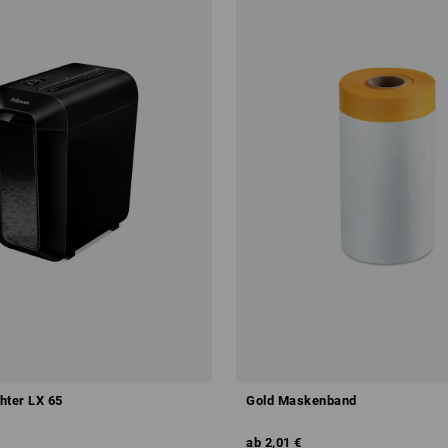
hter LX 65
Gold Maskenband
ab
2,01 €