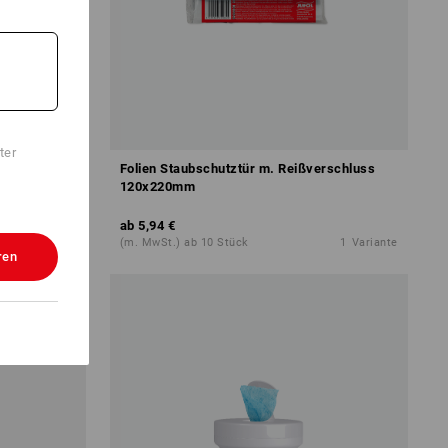
ter
5er Pack
Folien Staubschutztür m. Reißverschluss
120x220mm
ab
5,94 €
4
Farben
(m. MwSt.) ab 10 Stück
1
Variante
ren