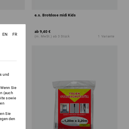
e.s. Brotdose midi Kids
ab
9,40 €
EN
FR
1
Farbe
(m. MwSt.) ab 3 Stück
1
Variante
es und
. Wenn Sie
en (auch
eite sowie
ken
en Sie
gegen den