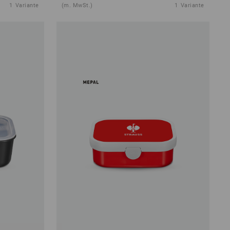
1
Variante
(m. MwSt.)
1
Variante