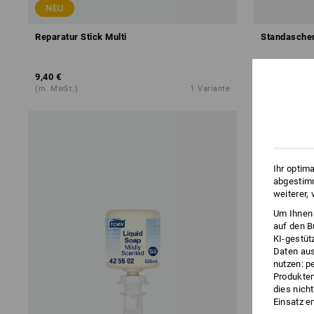
NEU
Reparatur Stick Multi
Standascher
9,40 €
59,38 €
(m. MwSt.)
1
Variante
(m. MwSt.)
Ihr optim
abgestimm
weiterer,
Um Ihnen 
auf den B
KI-gestüt
Daten aus
nutzen: p
Produktem
dies nich
Einsatz e