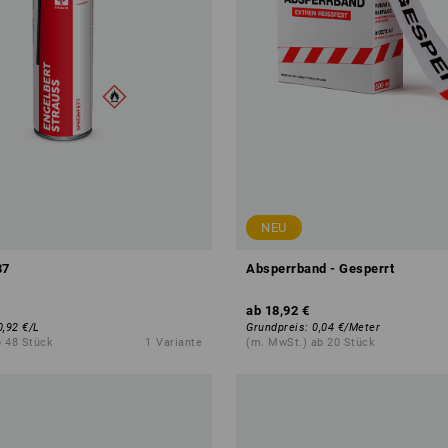
NEU
37
Absperrband - Gesperrt
ab
18,92 €
0,92 €
/
L
Grundpreis
:
0,04 €
/
Meter
b 48 Stück
1
Variante
(m. MwSt.) ab 20 Stück