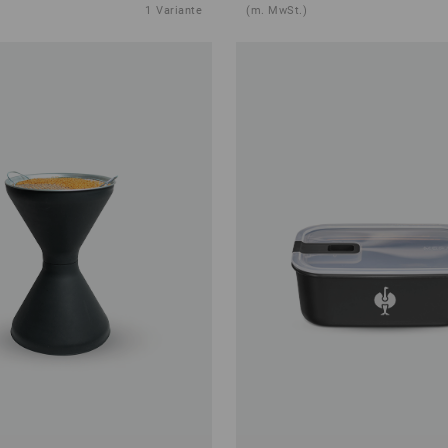
1
Variante
(m. MwSt.)