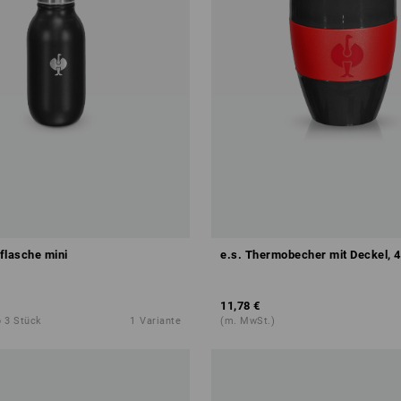
flasche mini
e.s. Thermobecher mit Deckel, 
11,78 €
 3 Stück
1
Variante
(m. MwSt.)