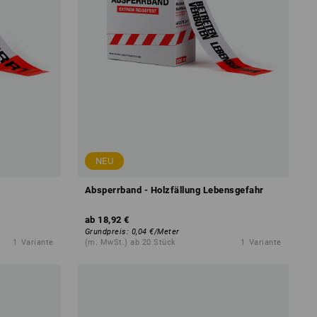
NEU
Absperrband - Holzfällung Lebensgefahr
ab
18,92 €
Grundpreis
:
0,04 €
/
Meter
1
Variante
(m. MwSt.) ab 20 Stück
1
Variante