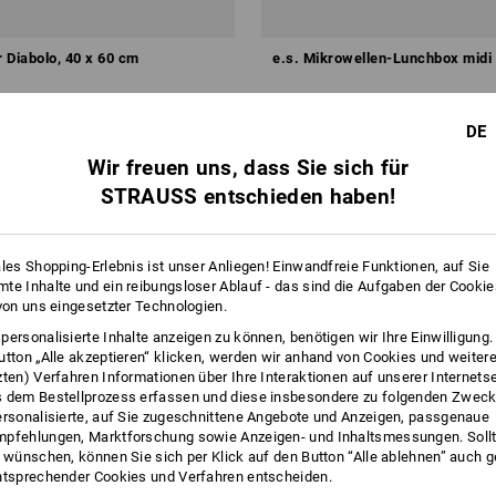
 Diabolo, 40 x 60 cm
e.s. Mikrowellen-Lunchbox midi
ab
10,59 €
DE
1
Variante
(m. MwSt.) ab 3 Stück
Wir freuen uns, dass Sie sich für
STRAUSS entschieden haben!
ales Shopping-Erlebnis ist unser Anliegen! Einwandfreie Funktionen, auf Sie
te Inhalte und ein reibungsloser Ablauf - das sind die Aufgaben der Cooki
 von uns eingesetzter Technologien.
personalisierte Inhalte anzeigen zu können, benötigen wir Ihre Einwilligung
utton „Alle akzeptieren“ klicken, werden wir anhand von Cookies und weiter
zten) Verfahren Informationen über Ihre Interaktionen auf unserer Internets
 dem Bestellprozess erfassen und diese insbesondere zu folgenden Zwec
ersonalisierte, auf Sie zugeschnittene Angebote und Anzeigen, passgenaue
pfehlungen, Marktforschung sowie Anzeigen- und Inhaltsmessungen. Sollt
t wünschen, können Sie sich per Klick auf den Button “Alle ablehnen” auch 
ntsprechender Cookies und Verfahren entscheiden.