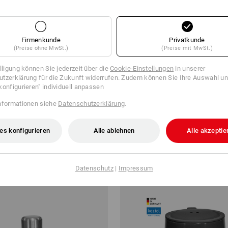
Firmenkunde
Privatkunde
(Preise ohne MwSt.)
(Preise mit MwSt.)
%
illigung können Sie jederzeit über die
Cookie-Einstellungen
in unserer
tzerklärung für die Zukunft widerrufen. Zudem können Sie Ihre Auswahl un
small Universal-Dübel insert
Microfasertücher Professional, 
konfigurieren" individuell anpassen
nformationen siehe
Datenschutzerklärung
.
b
16,54 €
ab
7,02 €
 6 Sets
1
Variante
(m. MwSt.) ab 6 Pack
es konfigurieren
Alle ablehnen
Alle akzeptie
Datenschutz
|
Impressum