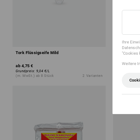
SALE -24
Ihre Einw
Datenschu
Tork Flüssigseife Mild
STRAUSSbox 
"Cookies 
Weitere I
ab
4,75 €
ab
21,85 €
a
Grundpreis
:
9,04 €
/
L
(m. MwSt.) ab 8 Stück
2
Varianten
(m. MwSt.) ab
Cooki