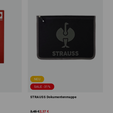
NEU
SALE -31%
STRAUSS Dokumentenmappe
3,45 €
2,37 €