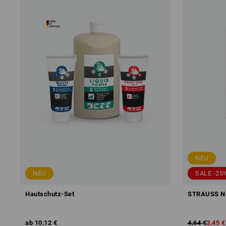
NEU
NEU
SALE -25
Hautschutz-Set
STRAUSS No
ab
10,12 €
4,64 €
3,45 €