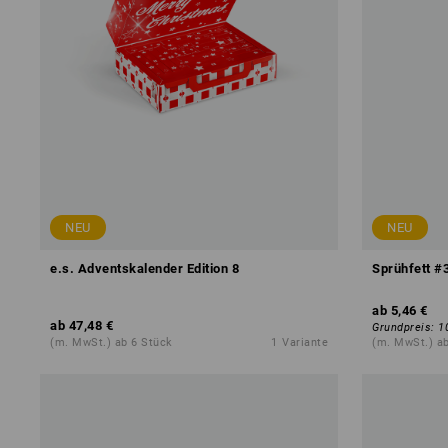
NEU
NEU
e.s. Adventskalender Edition 8
Sprühfett #
ab
5,46 €
ab
47,48 €
Grundpreis
:
1
(m. MwSt.) ab 6 Stück
1
Variante
(m. MwSt.) a