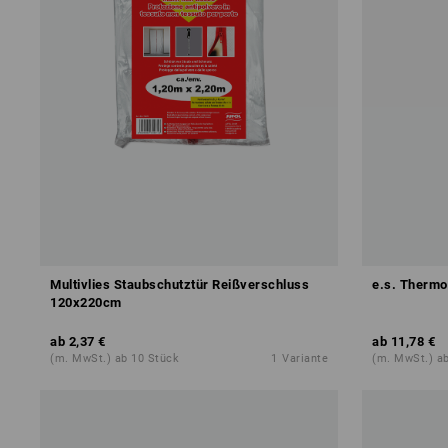
Multivlies Staubschutztür Reißverschluss
e.s. Thermo
120x220cm
ab
2,37 €
ab
11,78 €
(m. MwSt.) ab 10 Stück
1
Variante
(m. MwSt.) ab