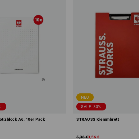
NEU
%
SALE -33%
tizblock A6, 10er Pack
STRAUSS Klemmbrett
5,36 €
3,56 €