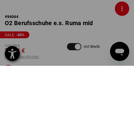
#
86044
O2 Berufsschuhe e.s. Ruma mid
SALE
-40
%
130,78 €
mit MwSt.
77,34 €
zzgl. Versandkosten
Nicht lieferbar
Workwearstore Verfügbarkeit
FARBE
GRÖSSE
42
wählen
mineralgrau / mamorgrün
Die Variante ist leider ausverkauft.