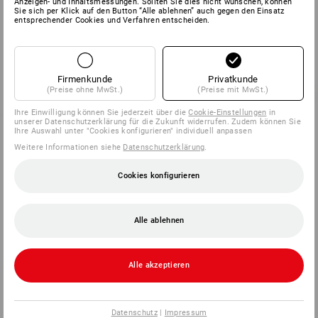
Anzeigen- und Inhaltsmessungen. Sollten Sie dies nicht wünschen, können
Sie sich per Klick auf den Button “Alle ablehnen” auch gegen den Einsatz
entsprechender Cookies und Verfahren entscheiden.
Firmenkunde
Privatkunde
(Preise ohne MwSt.)
(Preise mit MwSt.)
Ihre Einwilligung können Sie jederzeit über die
Cookie-Einstellungen
in
unserer Datenschutzerklärung für die Zukunft widerrufen. Zudem können Sie
Ihre Auswahl unter "Cookies konfigurieren" individuell anpassen
Weitere Informationen siehe
Datenschutzerklärung
.
Cookies konfigurieren
Alle ablehnen
Alle akzeptieren
Datenschutz
|
Impressum