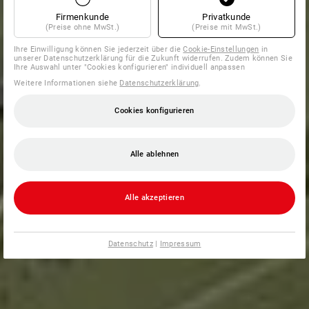
Firmenkunde
Privatkunde
(Preise ohne MwSt.)
(Preise mit MwSt.)
Ihre Einwilligung können Sie jederzeit über die
Cookie-Einstellungen
in
unserer Datenschutzerklärung für die Zukunft widerrufen. Zudem können Sie
Ihre Auswahl unter "Cookies konfigurieren" individuell anpassen
Weitere Informationen siehe
Datenschutzerklärung
.
Cookies konfigurieren
Alle ablehnen
Alle akzeptieren
Datenschutz
|
Impressum