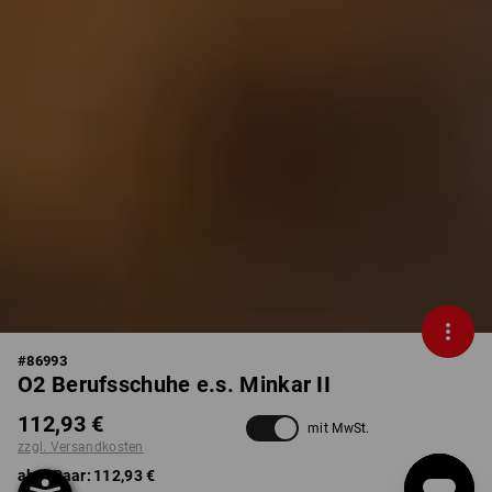
#
86993
O2 Berufsschuhe e.s. Minkar II
112,93 €
mit MwSt.
zzgl. Versandkosten
ab 1 Paar:
112,93 €