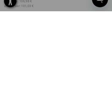
ab 3 Paar:
106,98 €
ab 10 Paar:
101,03 €
Lieferbar ab ca. KW 50
Workwearstore Verfügbarkeit
FARBE
GRÖSSE
39
wählen
wählen
berggrün
Mengenrabatt
ab 1 Paar
ab 3 Paar
ab 10 Paar
Ersparnis:
Ersparnis:
Ersparnis:
0
%/
Paar
5
%/
Paar
11
%/
Paar
Paar