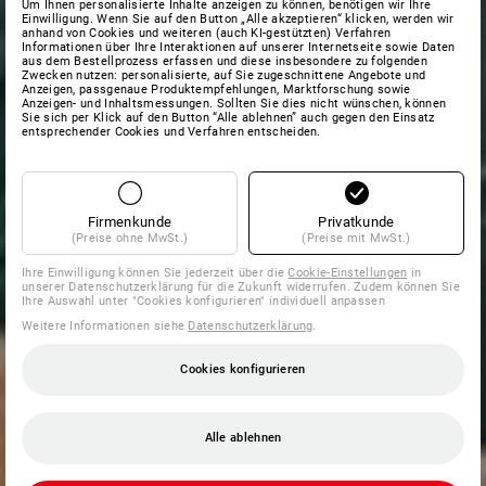
Um Ihnen personalisierte Inhalte anzeigen zu können, benötigen wir Ihre
Einwilligung. Wenn Sie auf den Button „Alle akzeptieren“ klicken, werden wir
anhand von Cookies und weiteren (auch KI-gestützten) Verfahren
Informationen über Ihre Interaktionen auf unserer Internetseite sowie Daten
aus dem Bestellprozess erfassen und diese insbesondere zu folgenden
Zwecken nutzen: personalisierte, auf Sie zugeschnittene Angebote und
Anzeigen, passgenaue Produktempfehlungen, Marktforschung sowie
Anzeigen- und Inhaltsmessungen. Sollten Sie dies nicht wünschen, können
Sie sich per Klick auf den Button “Alle ablehnen” auch gegen den Einsatz
entsprechender Cookies und Verfahren entscheiden.
Firmenkunde
Privatkunde
(Preise ohne MwSt.)
(Preise mit MwSt.)
Ihre Einwilligung können Sie jederzeit über die
Cookie-Einstellungen
in
unserer Datenschutzerklärung für die Zukunft widerrufen. Zudem können Sie
Ihre Auswahl unter "Cookies konfigurieren" individuell anpassen
Weitere Informationen siehe
Datenschutzerklärung
.
Cookies konfigurieren
Alle ablehnen