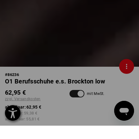
#
86236
O1 Berufsschuhe e.s. Brockton low
62,95 €
mit MwSt.
zzgl. Versandkosten
ab 1 Paar:
62,95 €
ab 3 Paar:
59,38 €
ab 10 Paar:
55,81 €
Lieferzeit ca. 2-4 Werktage
Workwearstore Verfügbarkeit