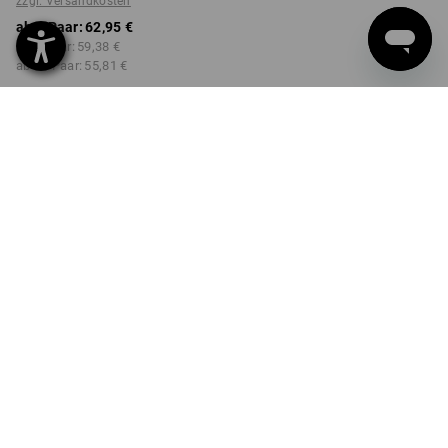
zzgl. Versandkosten
ab 1 Paar:
62,95 €
ab 3 Paar:
59,38 €
ab 10 Paar:
55,81 €
Lieferzeit ca. 2-4 Werktage
Workwearstore Verfügbarkeit
FARBE
GRÖSSE
41
wählen
wählen
kastanie / weiß
Mengenrabatt
ab 1 Paar
ab 3 Paar
ab 10 Paar
Ersparnis:
Ersparnis:
Ersparnis:
0
%/
Paar
6
%/
Paar
11
%/
Paar
Paar