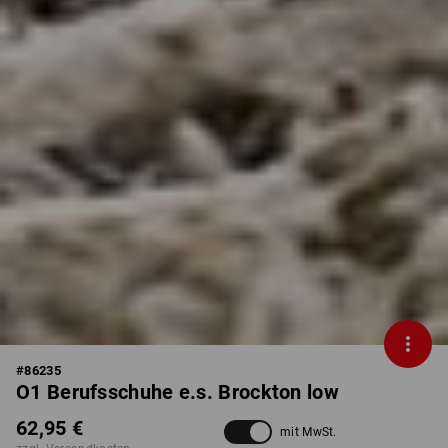
#
86235
O1 Berufsschuhe e.s. Brockton low
62,95 €
mit MwSt.