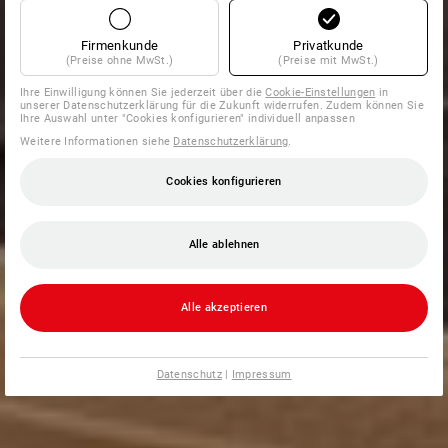
Firmenkunde
Privatkunde
(Preise ohne MwSt.)
(Preise mit MwSt.)
Ihre Einwilligung können Sie jederzeit über die
Cookie-Einstellungen
in
unserer Datenschutzerklärung für die Zukunft widerrufen. Zudem können Sie
Ihre Auswahl unter "Cookies konfigurieren" individuell anpassen
Weitere Informationen siehe
Datenschutzerklärung
.
Cookies konfigurieren
Alle ablehnen
Alle akzeptieren
Datenschutz
|
Impressum