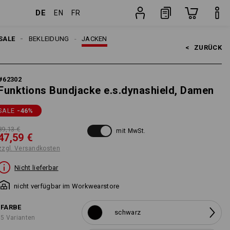
DE
EN
FR
n
Stück
SALE
BEKLEIDUNG
JACKEN
<   
ZURÜCK
#
62302
Funktions Bundjacke e.s.dynashield, Damen
SALE
-46
%
89,13 €
mit MwSt.
47,59 €
zzgl. Versandkosten
Nicht lieferbar
nicht verfügbar im Workwearstore
FARBE
schwarz
5 Varianten