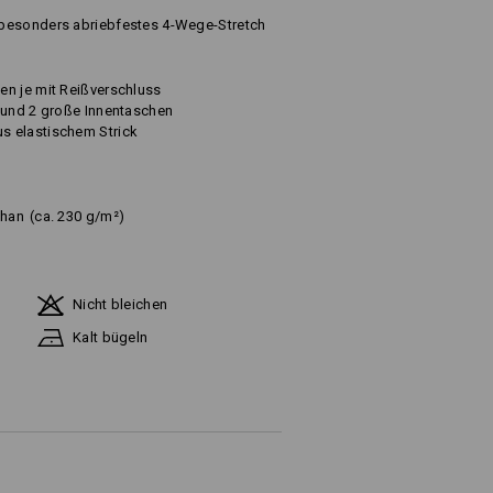
h
besonders abriebfestes 4-Wege-Stretch
en je mit Reißverschluss
 und 2 große Innentaschen
s elastischem Strick
than
(ca. 230 g/m²)
Nicht bleichen
Kalt bügeln