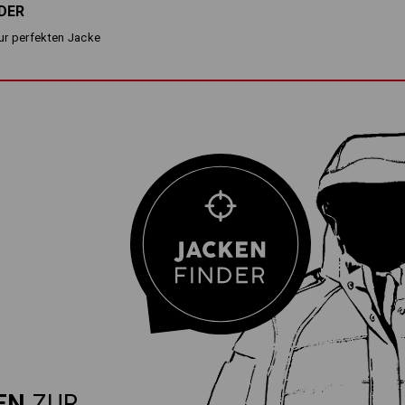
DER
zur perfekten Jacke
EN
ZUR