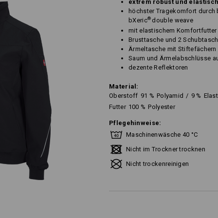
extrem robust und elastisc
höchster Tragekomfort durch 
®
bXeric
double weave
mit elastischem Komfortfutter
Brusttasche und 2 Schubtasch
Ärmeltasche mit Stiftefächern
Saum und Ärmelabschlüsse au
dezente Reflektoren
Material:
Oberstoff
91
%
Polyamid
/
9
%
Elas
Futter
100
%
Polyester
Pflegehinweise:
Maschinenwäsche 40 °C
Nicht im Trockner trocknen
Nicht trockenreinigen