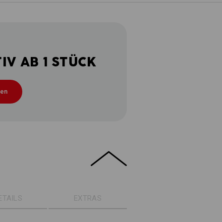
V AB 1 STÜCK
ten
ETAILS
EXTRAS