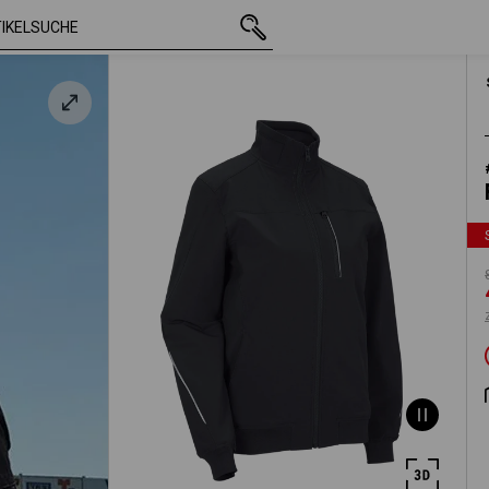
mit MwSt.
89,13 €
L
arz
47,59 €
zzgl. Versandkoste