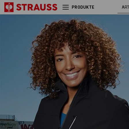
PRODUKTE
Funktions Bundjacke
schw
e.s.dynashield, Damen