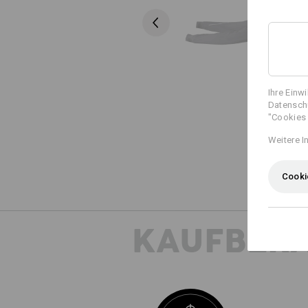
Ihre Einw
Datenschu
"Cookies 
Weitere I
Cooki
KAUFBER