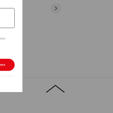
nter
eren