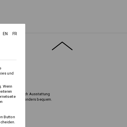
Logoservice
EN
FR
e
kies und
T NACH!
ng. Wenn
eiteren
nk 4-Wege-Stretch Ausstattung
ernetseite
mit und ist besonders bequem.
en
en Button
scheiden.