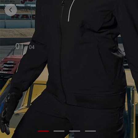
01
/
04