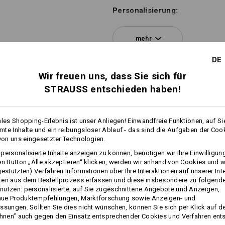
Personalisierung:
Selbst gestalten
mehr
DE
Wir freuen uns, dass Sie sich für
STRAUSS entschieden haben!
ales Shopping-Erlebnis ist unser Anliegen! Einwandfreie Funktionen, auf Si
te Inhalte und ein reibungsloser Ablauf - das sind die Aufgaben der Coo
 von uns eingesetzter Technologien.
DER BEQUEMERE GIB
personalisierte Inhalte anzeigen zu können, benötigen wir Ihre Einwilligu
en Button „Alle akzeptieren“ klicken, werden wir anhand von Cookies und w
Elastisch in jede Richtung: Da
gestützten) Verfahren Informationen über Ihre Interaktionen auf unserer Int
geht der Stoff jede Bewegung 
ten aus dem Bestellprozess erfassen und diese insbesondere zu folgend
utzen: personalisierte, auf Sie zugeschnittene Angebote und Anzeigen,
ue Produktempfehlungen, Marktforschung sowie Anzeigen- und
ssungen. Sollten Sie dies nicht wünschen, können Sie sich per Klick auf d
ehnen” auch gegen den Einsatz entsprechender Cookies und Verfahren ent