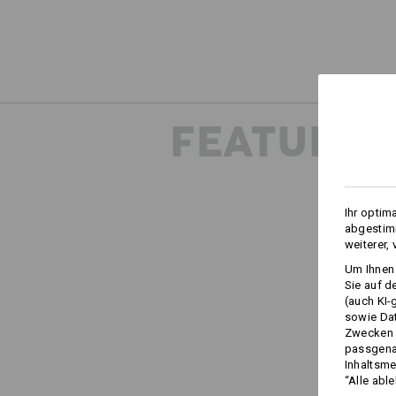
FEATURES
Ihr optim
abgestimm
weiterer,
Um Ihnen 
Sie auf d
(auch KI-
sowie Da
Zwecken n
passgena
Inhaltsme
“Alle abl