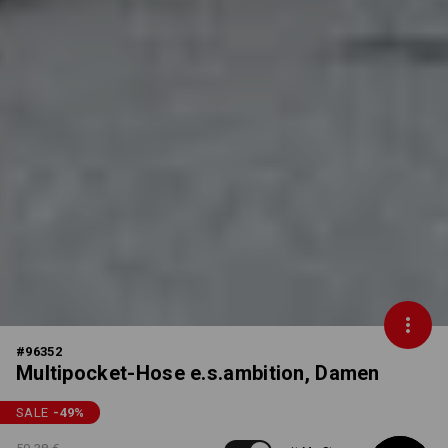
#
96352
Multipocket-Hose e.s.ambition, Damen
SALE
-49
%