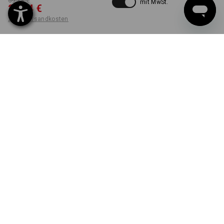
59,38 €
mit MwSt.
29,74 €
zzgl. Versandkosten
Workwearstore
Nicht lieferbar
Verfügbarkeit
FARBE
GRÖSSE
38
wählen
anthrazit / warngelb
Die Variante ist leider ausverkauft.
LIEFERUNG NUR SOLANGE DER VORRAT REICHT!