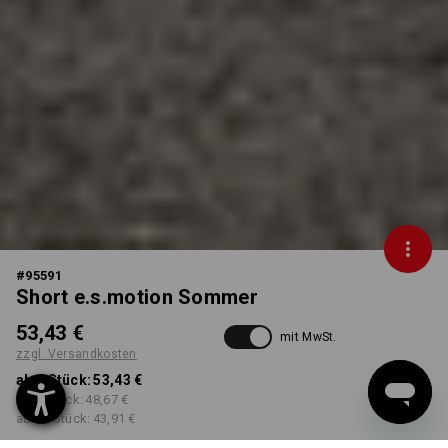
#
95591
Short e.s.motion Sommer
53,43 €
mit MwSt.
zzgl. Versandkosten
ab 1 Stück:
53,43 €
ab 3 Stück:
48,67 €
ab 10 Stück:
43,91 €