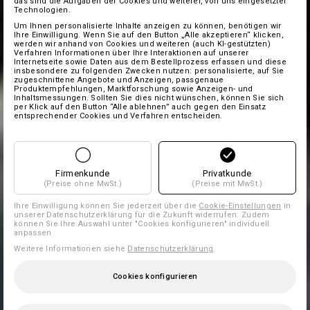
das sind die Aufgaben der Cookies und weiterer, von uns eingesetzter
Technologien.
Um Ihnen personalisierte Inhalte anzeigen zu können, benötigen wir
Ihre Einwilligung. Wenn Sie auf den Button „Alle akzeptieren“ klicken,
werden wir anhand von Cookies und weiteren (auch KI-gestützten)
Verfahren Informationen über Ihre Interaktionen auf unserer
Internetseite sowie Daten aus dem Bestellprozess erfassen und diese
insbesondere zu folgenden Zwecken nutzen: personalisierte, auf Sie
zugeschnittene Angebote und Anzeigen, passgenaue
Produktempfehlungen, Marktforschung sowie Anzeigen- und
Inhaltsmessungen. Sollten Sie dies nicht wünschen, können Sie sich
per Klick auf den Button “Alle ablehnen” auch gegen den Einsatz
entsprechender Cookies und Verfahren entscheiden.
Firmenkunde
Privatkunde
(Preise ohne MwSt.)
(Preise mit MwSt.)
Ihre Einwilligung können Sie jederzeit über die
Cookie-Einstellungen
in
unserer Datenschutzerklärung für die Zukunft widerrufen. Zudem
können Sie Ihre Auswahl unter "Cookies konfigurieren" individuell
anpassen
Weitere Informationen siehe
Datenschutzerklärung
.
Cookies konfigurieren