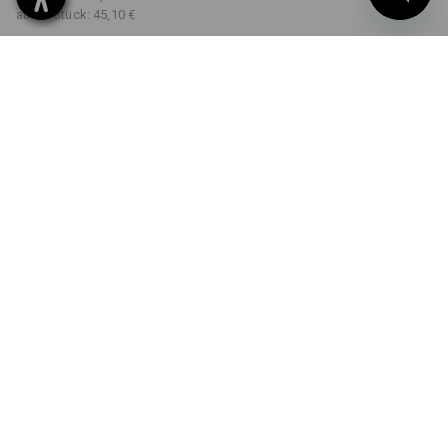
ab 20 Stück:
45,10 €
Workwearstore
Lieferzeit ca. 2-4 Werktage
Verfügbarkeit
FARBE
GRÖSSE
38
wählen
wählen
schwarz / warngelb /
warnorange
Mengenrabatt
ab 1 Stück
ab 5 Stück
ab 20 Stück
Ersparnis:
Ersparnis:
Ersparnis:
0
%/
Stück
9
%/
Stück
16
%/
Stück
Stück