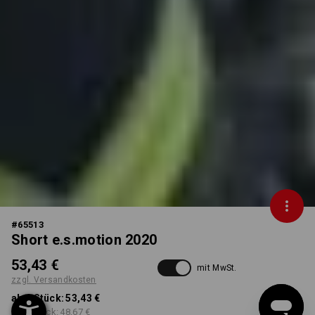
#
65513
Short e.s.motion 2020
53,43 €
mit MwSt.
zzgl. Versandkosten
ab 1 Stück:
53,43 €
ab 5 Stück:
48,67 €