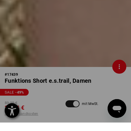
#
17439
Funktions Short e.s.trail, Damen
SALE
-49
%
59,38 €
mit MwSt.
29,74 €
zzgl. Versandkosten
nicht verfügbar im
Lieferzeit ca. 2-4 Werktage
Workwearstore