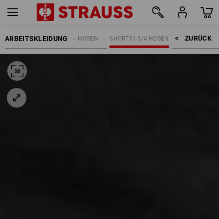
ZURÜCK    >
ARBEITSKLEIDUNG
DAMEN
HOSEN
SHORTS | 3/4 HOSEN