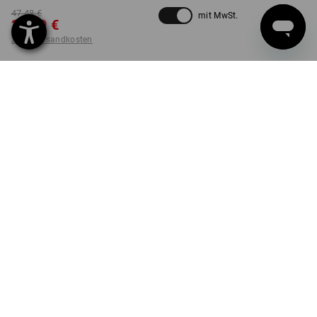
47,48 €
mit MwSt.
23,79 €
zzgl. Versandkosten
nicht verfügbar im
Lieferzeit ca. 2-4 Werktage
Workwearstore
FARBE
GRÖSSE
M
wählen
warnrot / schwarz
Stück
LIEFERUNG NUR SOLANGE DER VORRAT REICHT!
PRODUKTINFO