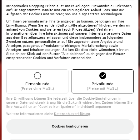
Ihr optimales Shopping-Erlebnis ist unser Anliegen! Einwandfreie Funktionen,
auf Sie abgestimmte Inhalte und ein reibungsloser Ablauf - das sind die
Aufgaben der Cookies und weiterer, von uns eingesetzter Technologien.
Um Ihnen personalisierte Inhalte anzeigen zu können, benötigen wir Ihre
Einwilligung. Wenn Sie auf den Button „Alle akzeptieren“ klicken, werden wir
anhand von Cookies und weiteren (auch KI-gestützten) Verfahren
Informationen über Ihre Interaktionen auf unserer Internetseite sowie Daten
aus dem Bestellprozess erfassen und diese insbesondere zu folgenden
Zwecken nutzen: personalisierte, auf Sie zugeschnittene Angebote und
Anzeigen, passgenaue Produktempfehlungen, Marktforschung sowie
Anzeigen- und Inhaltsmessungen. Sollten Sie dies nicht wünschen, können
Sie sich per Klick auf den Button “Alle ablehnen” auch gegen den Einsatz
entsprechender Cookies und Verfahren entscheiden.
Firmenkunde
Privatkunde
(Preise ohne MwSt.)
(Preise mit MwSt.)
Ihre Einwilligung können Sie jederzeit über die
Cookie-Einstellungen
in
unserer Datenschutzerklärung für die Zukunft widerrufen. Zudem können Sie
Ihre Auswahl unter "Cookies konfigurieren" individuell anpassen
Weitere Informationen siehe
Datenschutzerklärung
.
Cookies konfigurieren