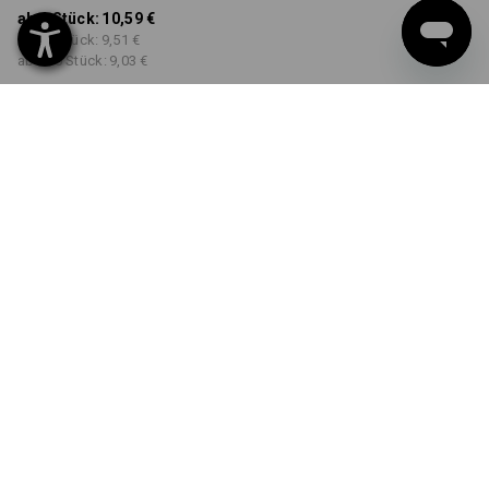
ab 1 Stück:
10,59 €
ab 30 Stück:
9,51 €
ab 100 Stück:
9,03 €
Workwearstore
Lieferzeit ca. 2-4 Werktage
Verfügbarkeit
FARBE
GRÖSSE
S
wählen
wählen
gelb
Mengenrabatt
ab 1 Stück
ab 30 Stück
ab 100 Stück
Ersparnis:
Ersparnis:
Ersparnis:
0
%/
Stück
10
%/
Stück
15
%/
Stück