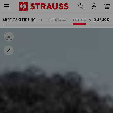
ZURÜCK    >
ARBEITSKLEIDUNG
HERREN
SHIRTS & CO.
T-SHIRTS