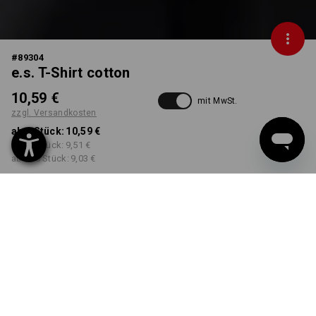
#
89304
e.s. T-Shirt cotton
10,59 €
mit MwSt.
zzgl. Versandkosten
ab 1 Stück:
10,59 €
ab 30 Stück:
9,51 €
ab 100 Stück:
9,03 €
Workwearstore
Lieferzeit ca. 2-4 Werktage
Verfügbarkeit
FARBE
GRÖSSE
S
wählen
wählen
rot