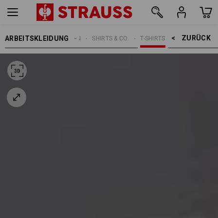
ZURÜCK    >
ARBEITSKLEIDUNG
HERREN
SHIRTS & CO.
T-SHIRTS