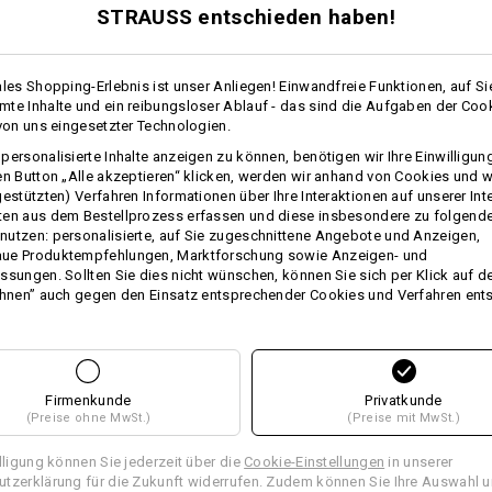
Klicken Sie auf den Button "Datenblat
STRAUSS entschieden haben!
Datenblatt
ales Shopping-Erlebnis ist unser Anliegen! Einwandfreie Funktionen, auf Si
te Inhalte und ein reibungsloser Ablauf - das sind die Aufgaben der Coo
 von uns eingesetzter Technologien.
Personalisierung:
personalisierte Inhalte anzeigen zu können, benötigen wir Ihre Einwilligu
en Button „Alle akzeptieren“ klicken, werden wir anhand von Cookies und w
Selbst gestalten
gestützten) Verfahren Informationen über Ihre Interaktionen auf unserer Int
ten aus dem Bestellprozess erfassen und diese insbesondere zu folgend
utzen: personalisierte, auf Sie zugeschnittene Angebote und Anzeigen,
ue Produktempfehlungen, Marktforschung sowie Anzeigen- und
ssungen. Sollten Sie dies nicht wünschen, können Sie sich per Klick auf d
TCH
ehnen” auch gegen den Einsatz entsprechender Cookies und Verfahren ent
Firmenkunde
Privatkunde
(Preise ohne MwSt.)
(Preise mit MwSt.)
illigung können Sie jederzeit über die
Cookie-Einstellungen
in unserer
tzerklärung für die Zukunft widerrufen. Zudem können Sie Ihre Auswahl u