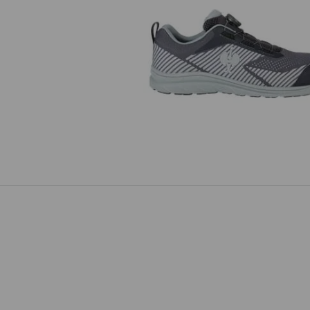
S1 Sicherheitshalbschuhe e.s.
Tegmen IV low