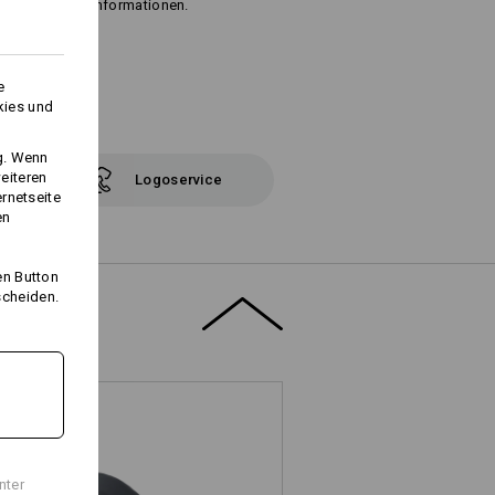
t" für weitere Informationen.
e
kies und
ng. Wenn
eiteren
Logoservice
ernetseite
en
en Button
scheiden.
nter