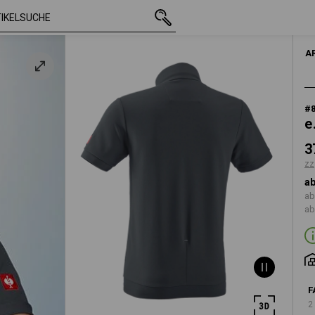
mit MwSt.
37,96 €
S
zzgl. Versandkos
A
#
e
3
zz
ab
ab
ab
F
2