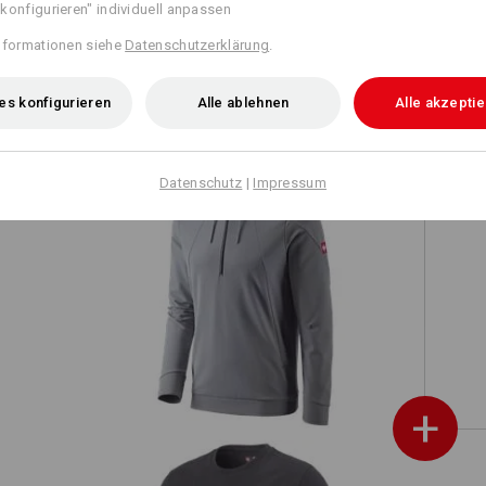
konfigurieren" individuell anpassen
r
O1 Berufsschuhe e.s. Corvids II low
nformationen siehe
Datenschutzerklärung
.
es konfigurieren
Alle ablehnen
Alle akzepti
Datenschutz
|
Impressum
 UV
e.s. Funktions Hoody-Longsleeve UV
+