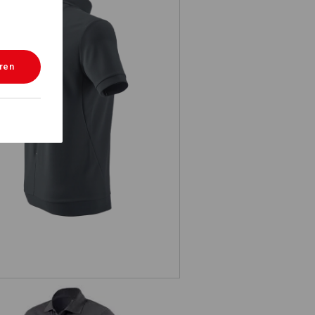
eren
e.s. Funktions ZIP-T-Shirt UV