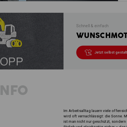
Schnell & einfach
WUNSCHMOTI
Jetzt selbst gestal
INFO
Im Arbeitsalltag lauern viele offensi
wird oft vernachlässigt: die Sonne. 
ist man nicht nur geschützt, sondern 
Stylish und gleichzeitig sicher – das