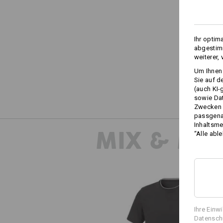
Ihr optim
abgestimm
weiterer,
Um Ihnen 
Sie auf d
(auch KI-
sowie Da
Zwecken n
passgena
Inhaltsme
MIX & MA
“Alle abl
Ihre Einw
Datenschu