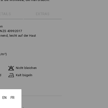
ETAILS
EXTRAS
en
/NZS 4399:2017
nend, leicht auf der Haut
g/m²)
Nicht bleichen
d
Kalt bügeln
EN
FR