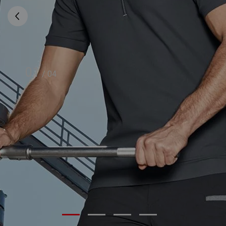
01
/
04