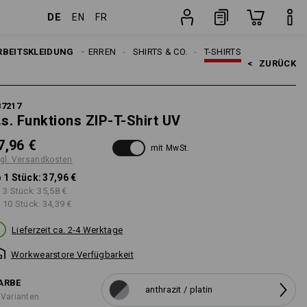
DE
EN
FR
ten
Stück
RBEITSKLEIDUNG
HERREN
SHIRTS & CO.
T-SHIRTS
<   
ZURÜCK
87217
.s. Funktions ZIP-T-Shirt UV
7,96 €
mit MwSt.
gl. Versandkosten
 1 Stück:
37,96 €
 3 Stück:
35,58 €
 10 Stück:
34,39 €
Lieferzeit ca. 2-4 Werktage
Workwearstore Verfügbarkeit
ARBE
anthrazit / platin
 Varianten