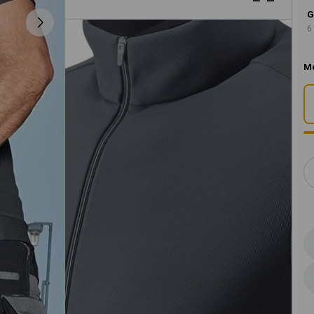
G
6
M