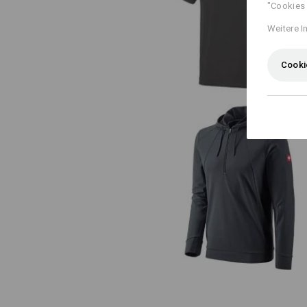
"Cookies 
e.s. T-Shirt cotton stretch Laye
Weitere I
Cooki
e.s. Funktions Hoody-Longsleeve