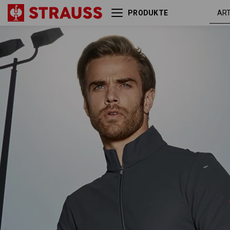
PRODUKTE
e.s. Funktions ZIP-T-Shirt
anthrazit
UV
/ platin