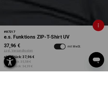
#
87217
e.s. Funktions ZIP-T-Shirt UV
37,96 €
mit MwSt.
zzgl. Versandkosten
ab 1 Stück:
37,96 €
ab 3 Stück:
35,58 €
ab 10 Stück:
34,39 €
Workwearstore
Lieferzeit ca. 2-4 Werktage
Verfügbarkeit
FARBE
GRÖSSE
S
wählen
wählen