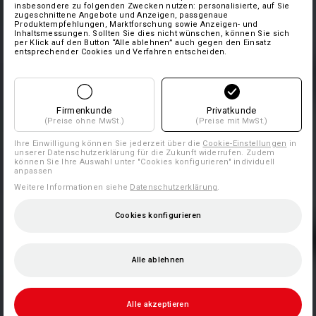
insbesondere zu folgenden Zwecken nutzen: personalisierte, auf Sie
zugeschnittene Angebote und Anzeigen, passgenaue
Produktempfehlungen, Marktforschung sowie Anzeigen- und
Inhaltsmessungen. Sollten Sie dies nicht wünschen, können Sie sich
per Klick auf den Button “Alle ablehnen” auch gegen den Einsatz
entsprechender Cookies und Verfahren entscheiden.
Firmenkunde
Privatkunde
(Preise ohne MwSt.)
(Preise mit MwSt.)
Ihre Einwilligung können Sie jederzeit über die
Cookie-Einstellungen
in
unserer Datenschutzerklärung für die Zukunft widerrufen. Zudem
können Sie Ihre Auswahl unter "Cookies konfigurieren" individuell
anpassen
Weitere Informationen siehe
Datenschutzerklärung
.
Cookies konfigurieren
Alle ablehnen
Alle akzeptieren