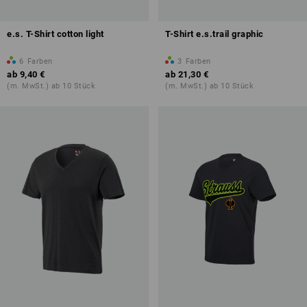
e.s. T-Shirt cotton light
T-Shirt e.s.trail graphic
6
Farben
3
Farben
ab
9,40 €
ab
21,30 €
(m. MwSt.) ab 10 Stück
(m. MwSt.) ab 10 Stück