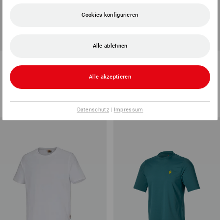
Cookies konfigurieren
Alle ablehnen
e.s. Funktions-T-Shirt poly
e.s. Warnschutz Funktions T-
Silverfresh
Shirt
Alle akzeptieren
5
Farben
2
Farben
ab
18,92 €
ab
40,34 €
(m. MwSt.) ab 10 Stück
(m. MwSt.) ab 10 Stück
Datenschutz
|
Impressum