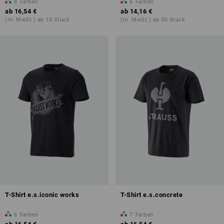
8
Farben
6
Farben
ab
16,54 €
ab
14,16 €
(m. MwSt.) ab 10 Stück
(m. MwSt.) ab 30 Stück
T-Shirt e.s.iconic works
T-Shirt e.s.concrete
6
Farben
7
Farben