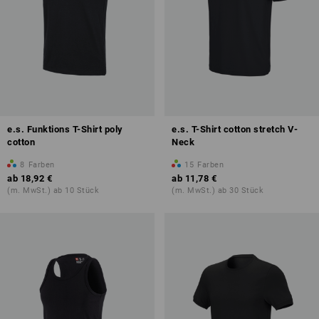
e.s. Funktions T-Shirt poly
e.s. T-Shirt cotton stretch V-
cotton
Neck
8
Farben
15
Farben
ab
18,92 €
ab
11,78 €
(m. MwSt.) ab 10 Stück
(m. MwSt.) ab 30 Stück