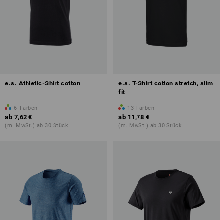
e.s. Athletic-Shirt cotton
e.s. T-Shirt cotton stretch, slim
fit
6
Farben
13
Farben
ab
7,62 €
ab
11,78 €
(m. MwSt.) ab 30 Stück
(m. MwSt.) ab 30 Stück