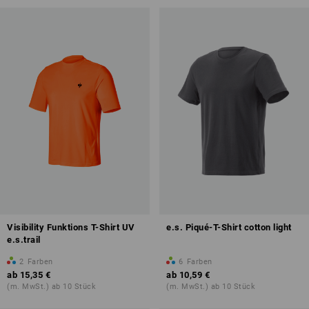
Visibility Funktions T-Shirt UV
e.s. Piqué-T-Shirt cotton light
e.s.trail
2
Farben
6
Farben
ab
15,35 €
ab
10,59 €
(m. MwSt.) ab 10 Stück
(m. MwSt.) ab 10 Stück