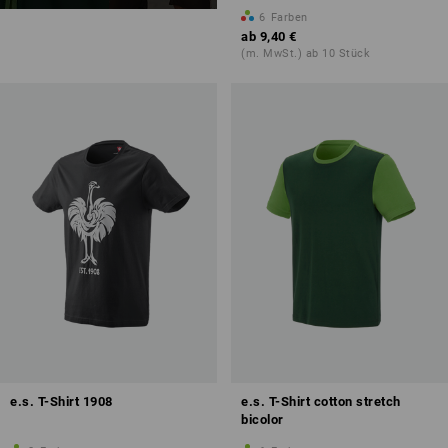
6
Farben
ab
9,40 €
(m. MwSt.) ab 10 Stück
e.s. T-Shirt 1908
e.s. T-Shirt cotton stretch
bicolor