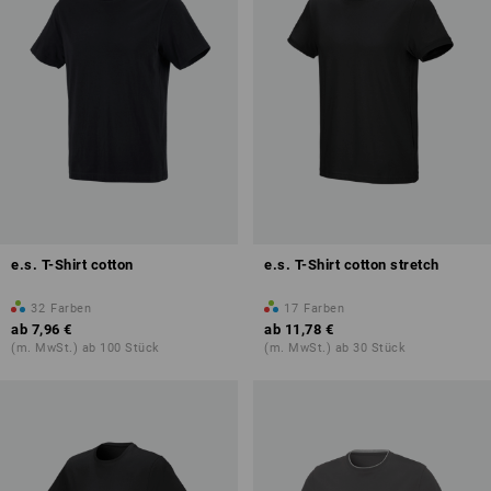
e.s. T-Shirt cotton
e.s. T-Shirt cotton stretch
32
Farben
17
Farben
ab
7,96 €
ab
11,78 €
(m. MwSt.) ab 100 Stück
(m. MwSt.) ab 30 Stück