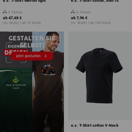
e.s. T-Shirt Merino light
e.s. T-Shirt cotton, slim fit
4
Farben
6
Farben
ab
47,48 €
ab
7,96 €
(m. MwSt.) ab 10 Stück
(m. MwSt.) ab 100 Stück
Druck & Stick – ab 1 Stück
GESTALTEN SIE
SELBST!
jetzt gestalten
e.s. T-Shirt cotton V-Neck