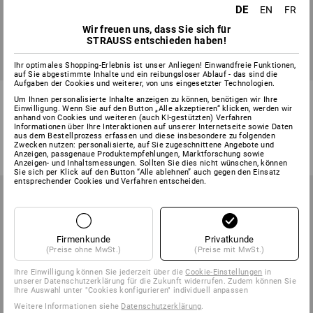
DE
EN
FR
Wir freuen uns, dass Sie sich für
STRAUSS entschieden haben!
Ihr optimales Shopping-Erlebnis ist unser Anliegen! Einwandfreie Funktionen,
auf Sie abgestimmte Inhalte und ein reibungsloser Ablauf - das sind die
Aufgaben der Cookies und weiterer, von uns eingesetzter Technologien.
Warnschutz Funktions T-Shirt
T-Shirt e.s.industry
Um Ihnen personalisierte Inhalte anzeigen zu können, benötigen wir Ihre
e.s.motion 2020
Einwilligung. Wenn Sie auf den Button „Alle akzeptieren“ klicken, werden wir
anhand von Cookies und weiteren (auch KI-gestützten) Verfahren
Informationen über Ihre Interaktionen auf unserer Internetseite sowie Daten
2
Farben
8
Farben
aus dem Bestellprozess erfassen und diese insbesondere zu folgenden
ab
41,53 €
ab
9,40 €
Zwecken nutzen: personalisierte, auf Sie zugeschnittene Angebote und
(m. MwSt.) ab 10 Stück
(m. MwSt.) ab 30 Stück
Anzeigen, passgenaue Produktempfehlungen, Marktforschung sowie
Anzeigen- und Inhaltsmessungen. Sollten Sie dies nicht wünschen, können
Sie sich per Klick auf den Button “Alle ablehnen” auch gegen den Einsatz
entsprechender Cookies und Verfahren entscheiden.
Firmenkunde
Privatkunde
(Preise ohne MwSt.)
(Preise mit MwSt.)
Ihre Einwilligung können Sie jederzeit über die
Cookie-Einstellungen
in
unserer Datenschutzerklärung für die Zukunft widerrufen. Zudem können Sie
Ihre Auswahl unter "Cookies konfigurieren" individuell anpassen
Weitere Informationen siehe
Datenschutzerklärung
.