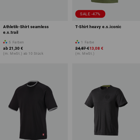
SALE -47%
Athletik-Shirt seamless
T-Shirt heavy e.s.iconic
e.s.trail
5
Farben
1
Farbe
ab
21,30 €
24,87 €
13,08 €
(m. MwSt.) ab 10 Stück
(m. MwSt.)