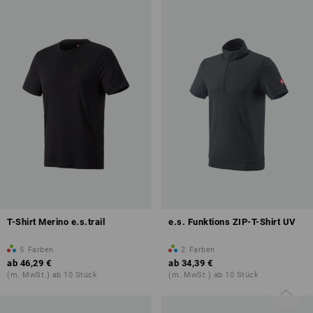
T-Shirt Merino e.s.trail
e.s. Funktions ZIP-T-Shirt UV
5
Farben
2
Farben
ab
46,29 €
ab
34,39 €
(m. MwSt.) ab 10 Stück
(m. MwSt.) ab 10 Stück