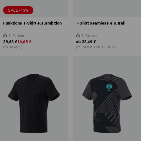
SALE -43%
Funktions T-Shirt e.s.ambition
T-Shirt seamless e.s.trail
3
Farben
5
Farben
29,63 €
16,65 €
ab
22,49 €
(m. MwSt.)
(m. MwSt.) ab 10 Stück