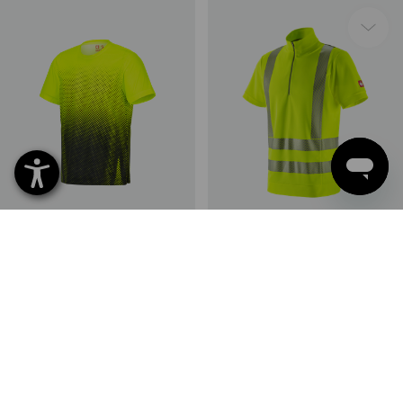
Funktions T-Shirt e.s.t:aktik
e.s. Warnschutz Funktions ZIP-
T-Shirt UV
2
Farben
2
Farben
ab
22,49 €
ab
43,91 €
(m. MwSt.) ab 10 Stück
(m. MwSt.) ab 10 Stück