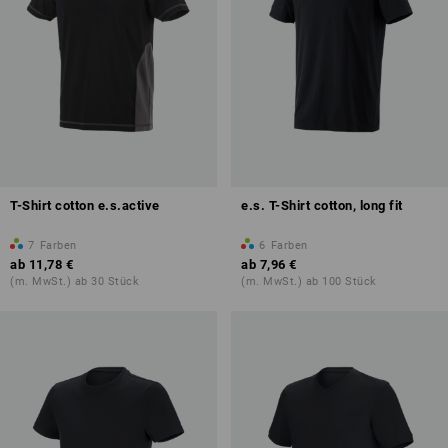
T-Shirt cotton e.s.active
e.s. T-Shirt cotton, long fit
7
Farben
6
Farben
ab
11,78 €
ab
7,96 €
(m. MwSt.) ab 30 Stück
(m. MwSt.) ab 100 Stück