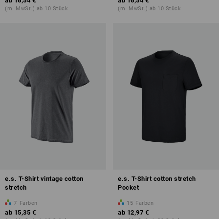
ab
16,54 €
ab
16,54 €
(m. MwSt.) ab 10 Stück
(m. MwSt.) ab 10 Stück
e.s. T-Shirt vintage cotton
e.s. T-Shirt cotton stretch
stretch
Pocket
7
Farben
15
Farben
ab
15,35 €
ab
12,97 €