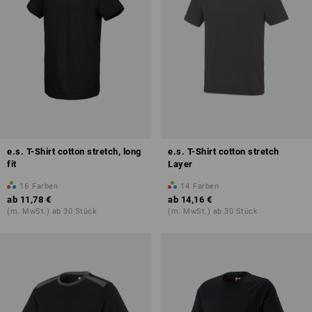
e.s. T-Shirt cotton stretch, long
e.s. T-Shirt cotton stretch
fit
Layer
16
Farben
14
Farben
ab
11,78 €
ab
14,16 €
(m. MwSt.) ab 30 Stück
(m. MwSt.) ab 30 Stück