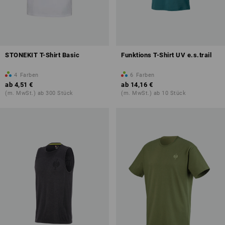
STONEKIT T-Shirt Basic
Funktions T-Shirt UV e.s.trail
4
Farben
6
Farben
ab
4,51 €
ab
14,16 €
(m. MwSt.) ab 300 Stück
(m. MwSt.) ab 10 Stück