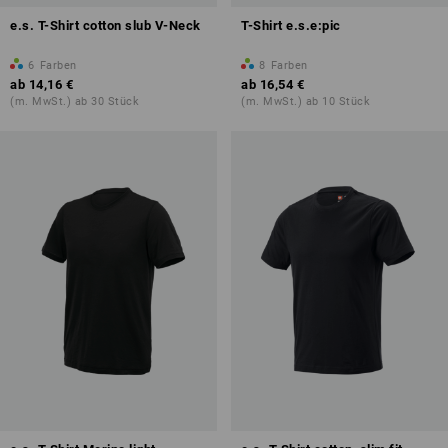
e.s. T-Shirt cotton slub V-Neck
T-Shirt e.s.e:pic
6
Farben
8
Farben
ab
14,16 €
ab
16,54 €
(m. MwSt.) ab 30 Stück
(m. MwSt.) ab 10 Stück