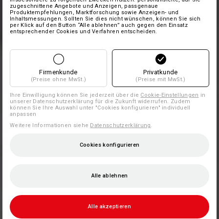
zugeschnittene Angebote und Anzeigen, passgenaue
Produktempfehlungen, Marktforschung sowie Anzeigen- und
Inhaltsmessungen. Sollten Sie dies nicht wünschen, können Sie sich
per Klick auf den Button “Alle ablehnen” auch gegen den Einsatz
entsprechender Cookies und Verfahren entscheiden.
Firmenkunde
Privatkunde
(Preise ohne MwSt.)
(Preise mit MwSt.)
Ihre Einwilligung können Sie jederzeit über die
Cookie-Einstellungen
in
unserer Datenschutzerklärung für die Zukunft widerrufen. Zudem
können Sie Ihre Auswahl unter "Cookies konfigurieren" individuell
anpassen
Weitere Informationen siehe
Datenschutzerklärung
.
Cookies konfigurieren
Alle ablehnen
Alle akzeptieren