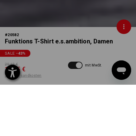
#
20582
Funktions T-Shirt e.s.ambition, Damen
SALE
-43
%
29,63 €
mit MwSt.
16,65 €
zzgl. Versandkosten
Workwearstore
Lieferzeit ca. 2-4 Werktage
Verfügbarkeit
FARBE
GRÖSSE
XS
wählen
wählen
anthrazit / warngelb