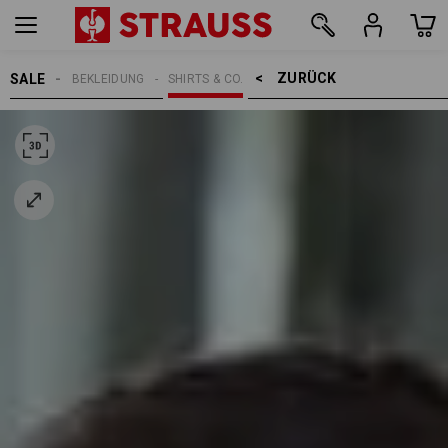
ZURÜCK    >
SALE
BEKLEIDUNG
SHIRTS & CO.