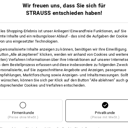
Wir freuen uns, dass Sie sich für
Pflegehinweise:
Maschinenwäsche 40 °C
STRAUSS entschieden haben!
Trocknen im Trockner schonen
Nicht trockenreinigen
ales Shopping-Erlebnis ist unser Anliegen! Einwandfreie Funktionen, auf Sie
te Inhalte und ein reibungsloser Ablauf - das sind die Aufgaben der Cooki
 von uns eingesetzter Technologien.
personalisierte Inhalte anzeigen zu können, benötigen wir Ihre Einwilligung
utton „Alle akzeptieren“ klicken, werden wir anhand von Cookies und weiter
!!! Saisonartikel !!! Lieferung nur sol
zten) Verfahren Informationen über Ihre Interaktionen auf unserer Internets
 dem Bestellprozess erfassen und diese insbesondere zu folgenden Zwec
ersonalisierte, auf Sie zugeschnittene Angebote und Anzeigen, passgenaue
pfehlungen, Marktforschung sowie Anzeigen- und Inhaltsmessungen. Sollt
t wünschen, können Sie sich per Klick auf den Button “Alle ablehnen” auch 
ntsprechender Cookies und Verfahren entscheiden.
ATUNG
Firmenkunde
Privatkunde
(Preise ohne MwSt.)
(Preise mit MwSt.)