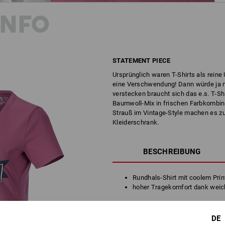
INFO
STATEMENT PIECE
Ursprünglich waren T-Shirts als rein
eine Verschwendung! Dann würde ja n
verstecken braucht sich das e.s. T-S
Baumwoll-Mix in frischen Farbkombina
Strauß im Vintage-Style machen es zu
Kleiderschrank.
BESCHREIBUNG
Rundhals-Shirt mit coolem Prin
hoher Tragekomfort dank weic
Material:
Oberstoff
95
%
Baumwolle
/
5
%
Ela
DE