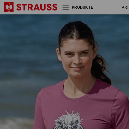
PRODUKTE
e.s. T-Shirt strauss works,
tarap
Damen