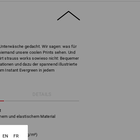
e Unterwäsche gedacht. Wir sagen: was für
iemand unsere coolen Prints sehen. Und
hirt strauss works sowieso nicht: Bequemer
tionen und dazu der spannend illustrierte
m Instant Evergreen in jedem
DETAILS
t
hem und elastischem Material
sthan
(ca. 180 g/m²)
EN
FR