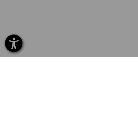
SERVICE 0 60 50 / 97 10 12
SERV
Hom
Liefe
NEWSLETTER-ANMELDUNG
Umta
Beza
STRAUSS FOLGEN
Katal