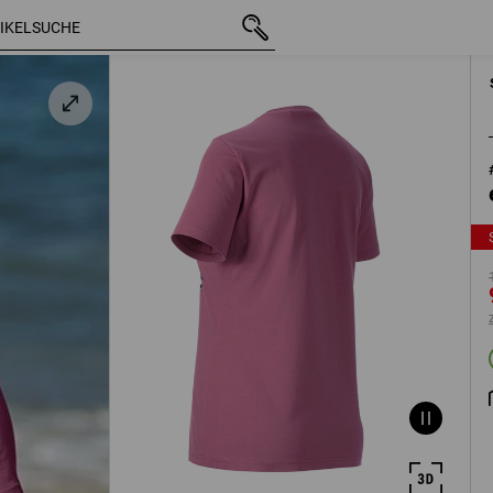
mit MwSt.
18,92 €
M
ink
9,51 €
zzgl. Versandkosten