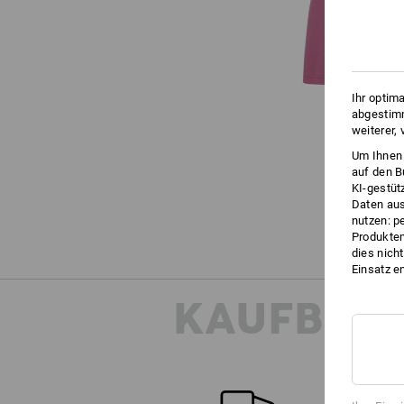
Ihr optim
abgestimm
weiterer,
Um Ihnen 
auf den B
KI-gestüt
Daten aus
nutzen: p
Produktem
dies nich
Einsatz e
KAUFBER