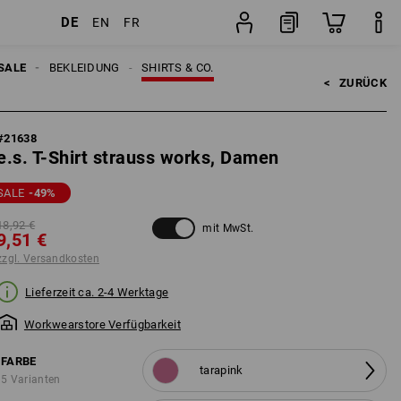
DE
EN
FR
Stück
SALE
BEKLEIDUNG
SHIRTS & CO.
<   
ZURÜCK
#
21638
e.s. T-Shirt strauss works, Damen
SALE
-49
%
18,92 €
mit MwSt.
9,51 €
zzgl. Versandkosten
Lieferzeit ca. 2-4 Werktage
Workwearstore Verfügbarkeit
FARBE
tarapink
5 Varianten