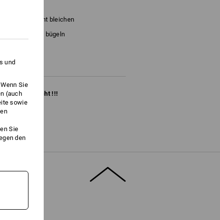
Nicht bleichen
d
Kalt bügeln
es und
. Wenn Sie
en (auch
ange Vorrat reicht !!!
eite sowie
ken
en Sie
gegen den