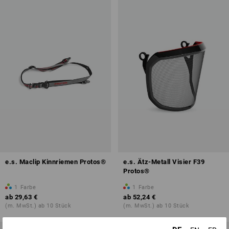
e.s. Maclip Kinnriemen Protos®
e.s. Ätz-Metall Visier F39
Protos®
1
Farbe
1
Farbe
ab
29,63 €
ab
52,24 €
(m. MwSt.) ab 10 Stück
(m. MwSt.) ab 10 Stück