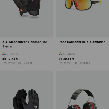
e.s. Mechaniker-Handschuhe
Race Sonnenbrille e.s.ambition
Sierra
2
Farben
5
Farben
ab
17,73 €
ab
20,11 €
(m. MwSt.) ab 12 Paar
(m. MwSt.) ab 10 Stück