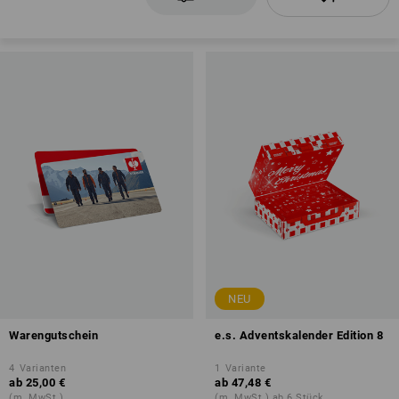
NEU
Warengutschein
e.s. Adventskalender Edition 8
4
Varianten
1
Variante
ab
25,00 €
ab
47,48 €
(m. MwSt.)
(m. MwSt.) ab 6 Stück