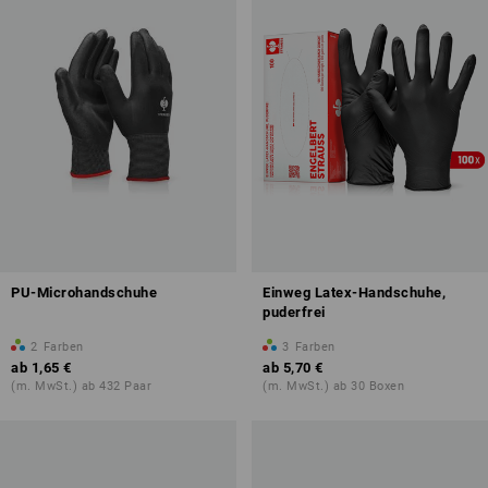
PU-Microhandschuhe
Einweg Latex-Handschuhe,
puderfrei
2
Farben
3
Farben
ab
1,65 €
ab
5,70 €
(m. MwSt.) ab 432 Paar
(m. MwSt.) ab 30 Boxen