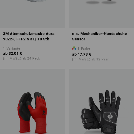
3M Atemschutzmaske Aura
e.s. Mechaniker-Handschuhe
9322+, FFP2 NR D, 10 Stk
Sensor
1
Variante
1
Farbe
ab
32,01 €
ab
17,73 €
(m. MwSt.) ab 24 Pack
(m. MwSt.) ab 12 Paar