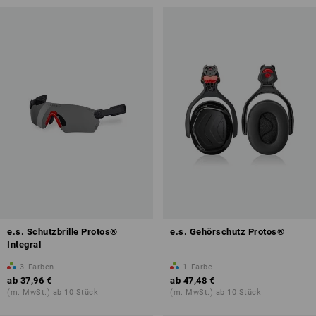
e.s. Schutzbrille Protos®
e.s. Gehörschutz Protos®
Integral
3
Farben
1
Farbe
ab
37,96 €
ab
47,48 €
(m. MwSt.) ab 10 Stück
(m. MwSt.) ab 10 Stück