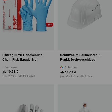
Einweg Nitril-Handschuhe
Schutzhelm Baumeister, 6-
Chem Risk II,puderfrei
Punkt, Drehverschluss
1
Variante
5
Farben
ab
10,59 €
ab
13,08 €
(m. MwSt.) ab 30 Boxen
(m. MwSt.) ab 60 Stück