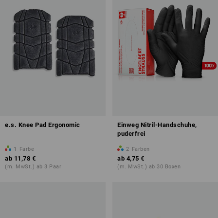
e.s. Knee Pad Ergonomic
Einweg Nitril-Handschuhe,
puderfrei
1
Farbe
2
Farben
ab
11,78 €
ab
4,75 €
(m. MwSt.) ab 3 Paar
(m. MwSt.) ab 30 Boxen