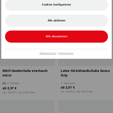
Cookies konfigurieren
Alle ablehnen
Alle akzeptieren
Datenschutz
|
Impressum
Nitril-Handschuhe evertouch
Latex-Strickhandschuhe Senso
micro
Grip
2
Farben
1
Variante
ab
2,01 €
ab
2,37 €
(m. MwSt.) ab 432 Paar
(m. MwSt.) ab 240 Paar