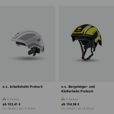
e.s. Arbeitshelm Protos®
e.s. Bergsteiger- und
Kletterhelm Protos®
8
Farben
3
Farben
ab
103,41 €
ab
154,58 €
(m. MwSt.) ab 10 Stück
(m. MwSt.) ab 10 Stück