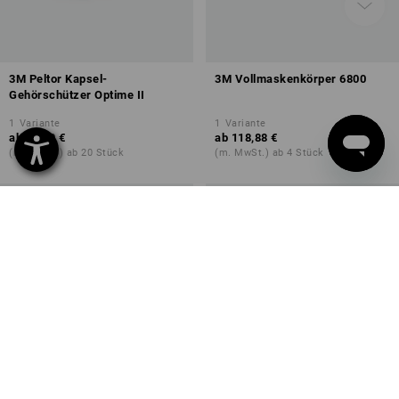
3M Peltor Kapsel-
3M Vollmaskenkörper 6800
Gehörschützer Optime II
1
Variante
1
Variante
ab
19,40 €
ab
118,88 €
(m. MwSt.) ab 20 Stück
(m. MwSt.) ab 4 Stück