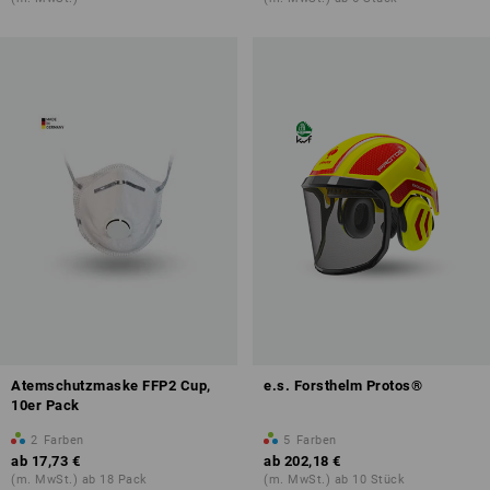
Atemschutzmaske FFP2 Cup,
e.s. Forsthelm Protos®
10er Pack
2
Farben
5
Farben
ab
17,73 €
ab
202,18 €
(m. MwSt.) ab 18 Pack
(m. MwSt.) ab 10 Stück