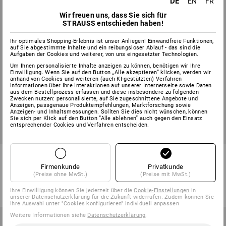
DE
EN
FR
Wir freuen uns, dass Sie sich für
STRAUSS entschieden haben!
Ihr optimales Shopping-Erlebnis ist unser Anliegen! Einwandfreie Funktionen,
auf Sie abgestimmte Inhalte und ein reibungsloser Ablauf - das sind die
Aufgaben der Cookies und weiterer, von uns eingesetzter Technologien.
Um Ihnen personalisierte Inhalte anzeigen zu können, benötigen wir Ihre
Einwilligung. Wenn Sie auf den Button „Alle akzeptieren“ klicken, werden wir
anhand von Cookies und weiteren (auch KI-gestützten) Verfahren
Informationen über Ihre Interaktionen auf unserer Internetseite sowie Daten
aus dem Bestellprozess erfassen und diese insbesondere zu folgenden
Zwecken nutzen: personalisierte, auf Sie zugeschnittene Angebote und
Anzeigen, passgenaue Produktempfehlungen, Marktforschung sowie
Anzeigen- und Inhaltsmessungen. Sollten Sie dies nicht wünschen, können
Sie sich per Klick auf den Button “Alle ablehnen” auch gegen den Einsatz
entsprechender Cookies und Verfahren entscheiden.
e.s. Nackenschutz Protos®
e.s. Klimaair® Set
Firmenkunde
Privatkunde
3
Farben
1
Farbe
(Preise ohne MwSt.)
(Preise mit MwSt.)
ab
29,63 €
ab
20,11 €
Ihre Einwilligung können Sie jederzeit über die
Cookie-Einstellungen
in
(m. MwSt.) ab 10 Stück
(m. MwSt.) ab 10 Stück
unserer Datenschutzerklärung für die Zukunft widerrufen. Zudem können Sie
Ihre Auswahl unter "Cookies konfigurieren" individuell anpassen
Weitere Informationen siehe
Datenschutzerklärung
.