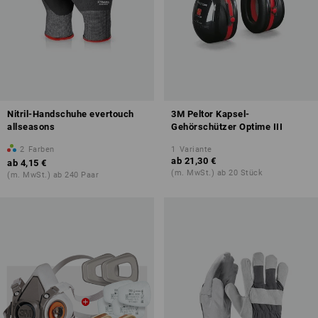
Nitril-Handschuhe evertouch
3M Peltor Kapsel-
allseasons
Gehörschützer Optime III
2
Farben
1
Variante
ab
21,30 €
ab
4,15 €
(m. MwSt.) ab 20 Stück
(m. MwSt.) ab 240 Paar