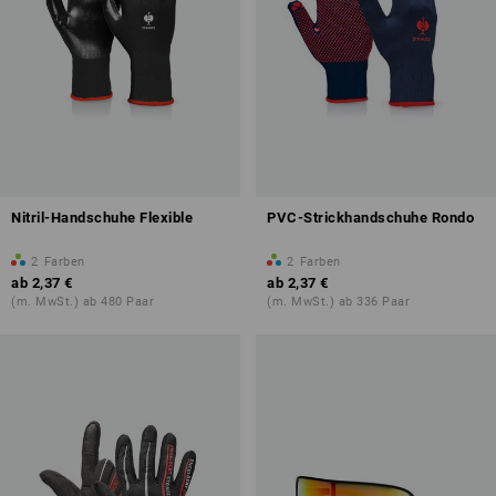
Nitril-Handschuhe Flexible
PVC-Strickhandschuhe Rondo
2
Farben
2
Farben
ab
2,37 €
ab
2,37 €
(m. MwSt.) ab 480 Paar
(m. MwSt.) ab 336 Paar