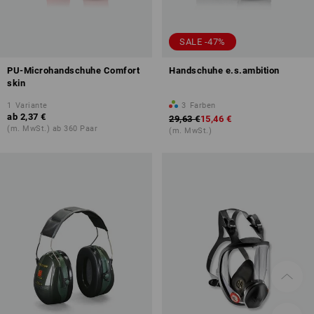
SALE -47%
PU-Microhandschuhe Comfort
Handschuhe e.s.ambition
skin
1
Variante
3
Farben
ab
2,37 €
29,63 €
15,46 €
(m. MwSt.) ab 360 Paar
(m. MwSt.)