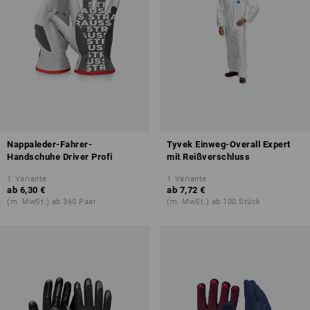
Nappaleder-Fahrer-
Tyvek Einweg-Overall Expert
Handschuhe Driver Profi
mit Reißverschluss
1
Variante
1
Variante
ab
6,30 €
ab
7,72 €
(m. MwSt.) ab 360 Paar
(m. MwSt.) ab 100 Stück