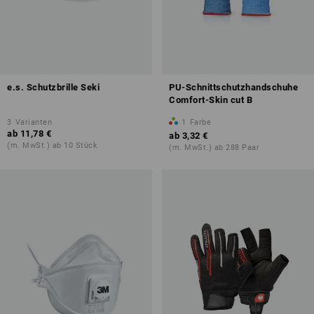
e.s. Schutzbrille Seki
PU-Schnittschutzhandschuhe
Comfort-Skin cut B
3
Varianten
1
Farbe
ab
11,78 €
ab
3,32 €
(m. MwSt.) ab 10 Stück
(m. MwSt.) ab 288 Paar