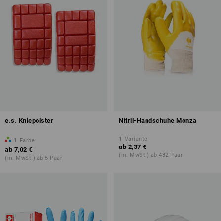
e.s. Kniepolster
Nitril-Handschuhe Monza
1
Variante
1
Farbe
ab
2,37 €
ab
7,02 €
(m. MwSt.) ab 432 Paar
(m. MwSt.) ab 5 Paar