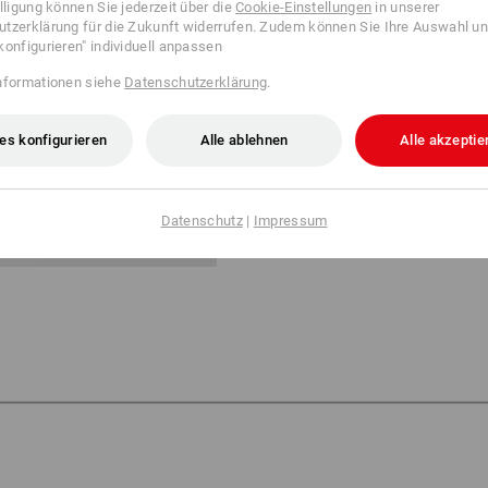
illigung können Sie jederzeit über die
Cookie-Einstellungen
in unserer
Einfach Freude schenken mit de
tzerklärung für die Zukunft widerrufen. Zudem können Sie Ihre Auswahl un
konfigurieren" individuell anpassen
Hochwertig verpackt kommt der
nformationen siehe
Datenschutzerklärung
.
direkt per Post zu Ihnen nach H
im hochwertigen Umschlag, unser
der praktischen e.s. Brotdose lar
es konfigurieren
Alle ablehnen
Alle akzeptie
Datenschutz
|
Impressum