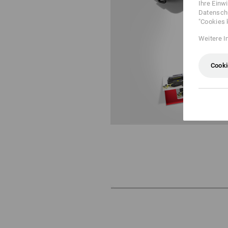
Ihre Einw
Datenschu
"Cookies 
Weitere I
Cooki