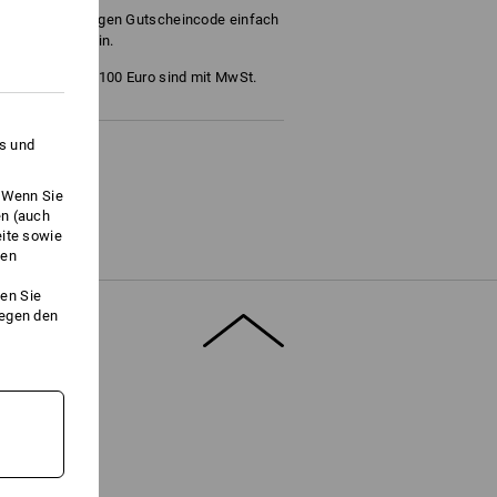
ie den 16-stelligen Gutscheincode einfach
/Aktionscode ein.
ro, 50 Euro und 100 Euro sind mit MwSt.
es und
hen!
. Wenn Sie
en (auch
eite sowie
ken
en Sie
gegen den