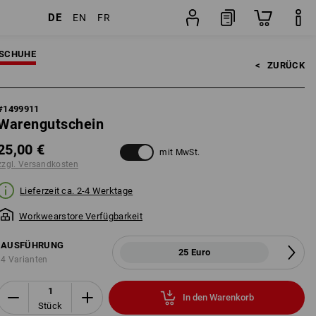
DE
EN
FR
Stück
SCHUHE
<   
ZURÜCK
#
1499911
Warengutschein
25,00 €
mit MwSt.
zzgl. Versandkosten
Lieferzeit ca. 2-4 Werktage
Workwearstore Verfügbarkeit
AUSFÜHRUNG
25 Euro
4 Varianten
In den Warenkorb
Stück