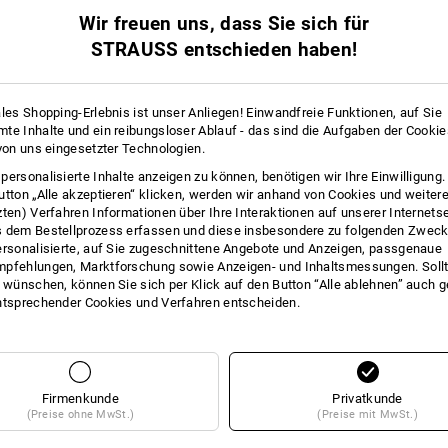
Zum Einlösen im Online-Shop geben S
Wir freuen uns, dass Sie sich für
im Warenkorb in dem Feld Gutschein-
STRAUSS entschieden haben!
*Die Gutscheinbeträge 25 Euro, 40 Eu
ales Shopping-Erlebnis ist unser Anliegen! Einwandfreie Funktionen, auf Sie
te Inhalte und ein reibungsloser Ablauf - das sind die Aufgaben der Cooki
Lieferung kann von Abbildung abweic
 von uns eingesetzter Technologien.
personalisierte Inhalte anzeigen zu können, benötigen wir Ihre Einwilligung
utton „Alle akzeptieren“ klicken, werden wir anhand von Cookies und weiter
zten) Verfahren Informationen über Ihre Interaktionen auf unserer Internets
 dem Bestellprozess erfassen und diese insbesondere zu folgenden Zwec
ersonalisierte, auf Sie zugeschnittene Angebote und Anzeigen, passgenaue
pfehlungen, Marktforschung sowie Anzeigen- und Inhaltsmessungen. Sollt
FOS
t wünschen, können Sie sich per Klick auf den Button “Alle ablehnen” auch 
ntsprechender Cookies und Verfahren entscheiden.
Firmenkunde
Privatkunde
(Preise ohne MwSt.)
(Preise mit MwSt.)