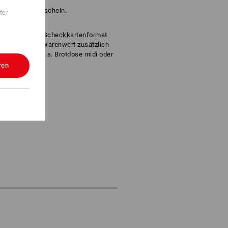
m Strauss-Gutschein.
ter
 Gutschein im Scheckkartenformat
ause - je nach Warenwert zusätzlich
er robusten e.s. Brotdose midi oder
ge.
ren