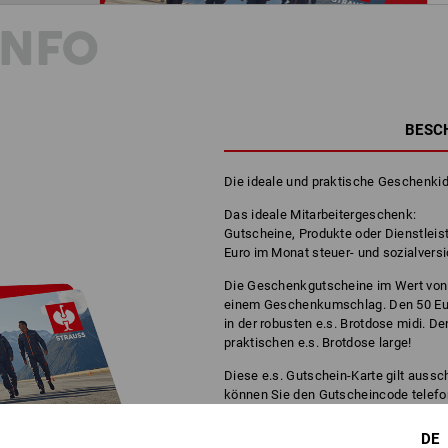
INFO
BESC
Die ideale und praktische Geschenkid
Das ideale Mitarbeitergeschenk:
Gutscheine, Produkte oder Dienstleis
Euro im Monat steuer- und sozialversi
Die Geschenkgutscheine im Wert von
einem Geschenkumschlag. Den 50 Euro 
in der robusten e.s. Brotdose midi. De
praktischen e.s. Brotdose large!
Diese e.s. Gutschein-Karte gilt aussch
können Sie den Gutscheincode telefo
Workwearstores wie Bargeld nutzen u
mit dem vollständigen Betrag eingelös
DE