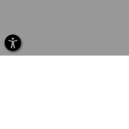
SERVICE 0 60 50 / 97 10 12
SERV
Hom
Liefe
NEWSLETTER-ANMELDUNG
Umta
Beza
STRAUSS FOLGEN