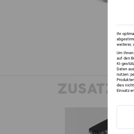
Ihr optim
abgestimm
weiterer,
Um Ihnen 
auf den B
KI-gestüt
Daten aus
nutzen: p
Produktem
ZUSATZIN
dies nich
Einsatz e