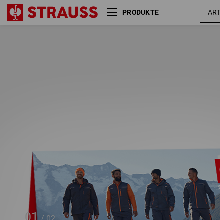
PRODUKTE
Warengutschein
25 Euro
01
/
02