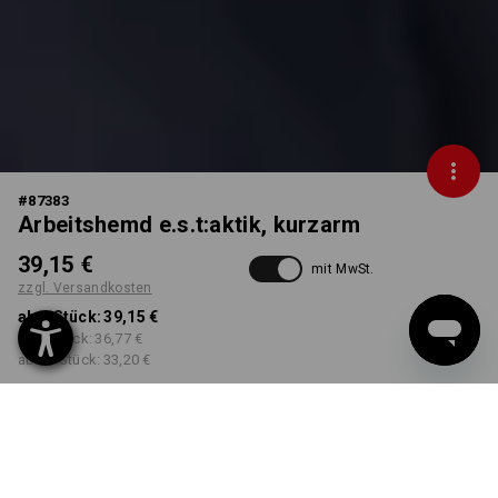
#
87383
Arbeitshemd e.s.t:aktik, kurzarm
39,15 €
mit MwSt.
zzgl. Versandkosten
ab 1 Stück:
39,15 €
ab 3 Stück:
36,77 €
ab 10 Stück:
33,20 €
Workwearstore
Lieferzeit ca. 2-4 Werktage
Verfügbarkeit
FARBE
GRÖSSE