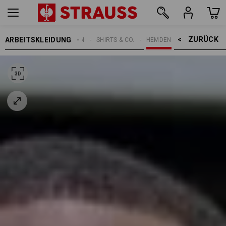
ZURÜCK    >
ARBEITSKLEIDUNG
HERREN
SHIRTS & CO.
HEMDEN