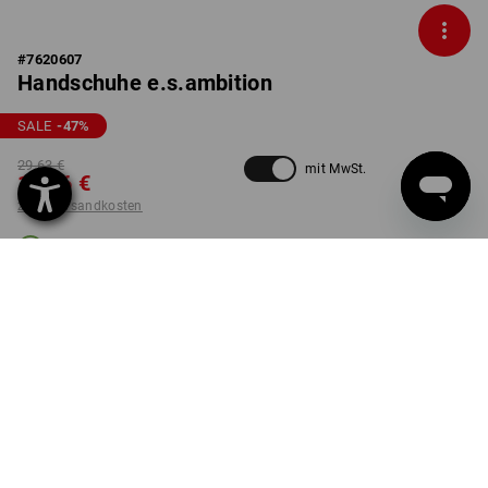
#
7620607
Handschuhe e.s.ambition
SALE
-47
%
29,63 €
mit MwSt.
15,46 €
zzgl. Versandkosten
Lieferzeit ca. 2-4 Werktage
Workwearstore Verfügbarkeit
FARBE
GRÖSSE
7
wählen
wählen
schwarz
Paar