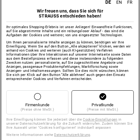
DE
EN
FR
Wir freuen uns, dass Sie sich für
STRAUSS entschieden haben!
Ihr optimales Shopping-Erlebnis ist unser Anliegen! Einwandfreie Funktionen,
auf Sie abgestimmte Inhalte und ein reibungsloser Ablauf - das sind die
Aufgaben der Cookies und weiterer, von uns eingesetzter Technologien.
Um Ihnen personalisierte Inhalte anzeigen zu können, benötigen wir Ihre
Einwilligung. Wenn Sie auf den Button „Alle akzeptieren“ klicken, werden wir
anhand von Cookies und weiteren (auch KI-gestützten) Verfahren
Informationen über Ihre Interaktionen auf unserer Internetseite sowie Daten
aus dem Bestellprozess erfassen und diese insbesondere zu folgenden
Zwecken nutzen: personalisierte, auf Sie zugeschnittene Angebote und
Anzeigen, passgenaue Produktempfehlungen, Marktforschung sowie
Anzeigen- und Inhaltsmessungen. Sollten Sie dies nicht wünschen, können
Sie sich per Klick auf den Button “Alle ablehnen” auch gegen den Einsatz
entsprechender Cookies und Verfahren entscheiden.
Firmenkunde
Privatkunde
(Preise ohne MwSt.)
(Preise mit MwSt.)
Ihre Einwilligung können Sie jederzeit über die
Cookie-Einstellungen
in
unserer Datenschutzerklärung für die Zukunft widerrufen. Zudem können Sie
Ihre Auswahl unter "Cookies konfigurieren" individuell anpassen
Weitere Informationen siehe
Datenschutzerklärung
.