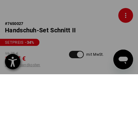
#
7650027
Handschuh-Set Schnitt II
SETPREIS
-34
%
19,75 €
mit MwSt.
12,97 €
zzgl. Versandkosten
nicht verfügbar im
Lieferzeit ca. 2-4 Werktage
Workwearstore
GRÖSSE
S/7
wählen
Set