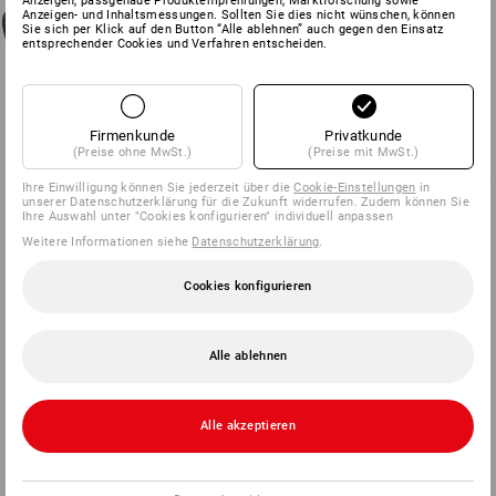
Anzeigen, passgenaue Produktempfehlungen, Marktforschung sowie
Anzeigen- und Inhaltsmessungen. Sollten Sie dies nicht wünschen, können
Sie sich per Klick auf den Button “Alle ablehnen” auch gegen den Einsatz
entsprechender Cookies und Verfahren entscheiden.
Firmenkunde
Privatkunde
(Preise ohne MwSt.)
(Preise mit MwSt.)
Ihre Einwilligung können Sie jederzeit über die
Cookie-Einstellungen
in
unserer Datenschutzerklärung für die Zukunft widerrufen. Zudem können Sie
Ihre Auswahl unter "Cookies konfigurieren" individuell anpassen
Weitere Informationen siehe
Datenschutzerklärung
.
Cookies konfigurieren
Alle ablehnen
Alle akzeptieren