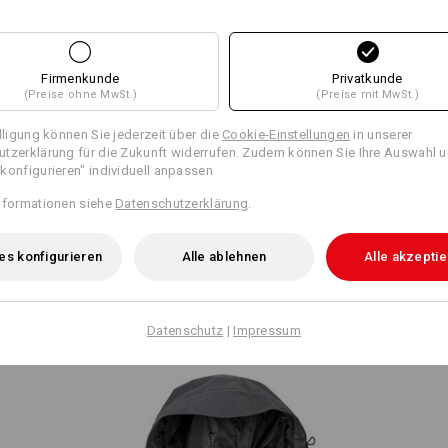
Wetterschutzschicht
Firmenkunde
Privatkunde
dwerk: vielseitig & bunt, smart
(Preise ohne MwSt.)
(Preise mit MwSt.)
 eine Kollektion für
Klicken Sie auf den Button "Datenblat
Look trifft auf eine große Farb-
illigung können Sie jederzeit über die
Cookie-Einstellungen
in unserer
es vereint mit einer robusten
tzerklärung für die Zukunft widerrufen. Zudem können Sie Ihre Auswahl u
Datenblatt
ben Workwear auf ein hohes
konfigurieren" individuell anpassen
nformationen siehe
Datenschutzerklärung
.
zur Kollektion
Personalisierung:
es konfigurieren
Alle ablehnen
Alle akzepti
Selbst gestalten
1 JACKE – 3 TRAGEVARIANTEN
Datenschutz
|
Impressum