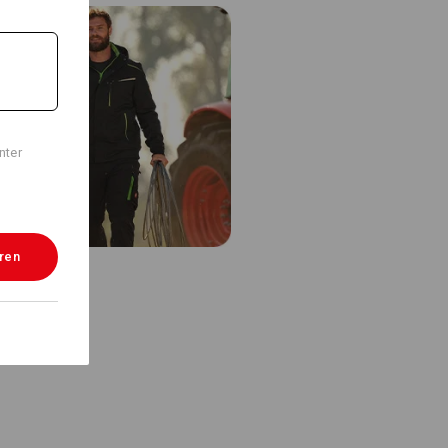
Wärmeschicht
t" für weitere Informationen.
nter
eren
Logoservice