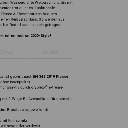
ußen: Wasserdichte Wetterschicht, die mit
nten trotzt. Innen: Funktionale
s Fleece & Thermostretch bequem
 einen Reißverschluss. So werden aus
e bei Bedarf auch einzeln getragen
ortlichen motion 2020-Style!
ETAILS
EXTRAS
vität geprüft nach
EN 343:2019 Klasse
 ohne Innenjacke)
®
tmungsaktiv durch dryplexx
extreme-
 mit 2-Wege-Reißverschluss für optimale
ine Brusttasche, jeweils mit
s mit Kinnschutz
bweisend oder verdeckt