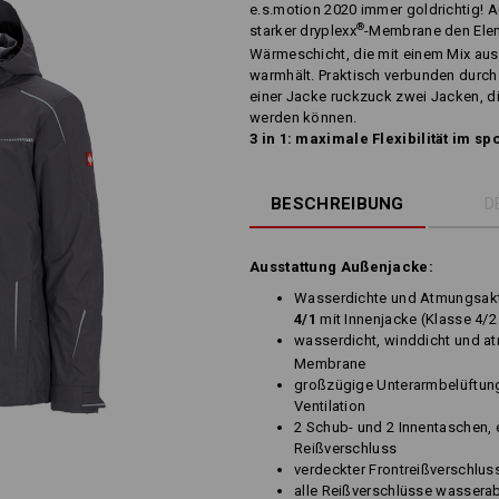
e.s.motion 2020 immer goldrichtig! A
®
starker dryplexx
-Membrane den Eleme
Wärmeschicht, die mit einem Mix au
warmhält. Praktisch verbunden durch
einer Jacke ruckzuck zwei Jacken, di
werden können.
3 in 1: maximale Flexibilität im sp
BESCHREIBUNG
D
Ausstattung Außenjacke:
Wasserdichte und Atmungsakti
4/1
mit Innenjacke (Klasse 4/2
wasserdicht, winddicht und a
Membrane
großzügige Unterarmbelüftung
Ventilation
2 Schub- und 2 Innentaschen, e
Reißverschluss
verdeckter Frontreißverschlus
alle Reißverschlüsse wassera