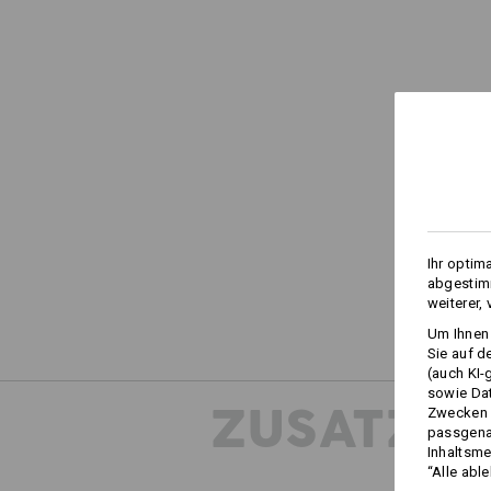
Ihr optim
abgestimm
weiterer,
Um Ihnen 
Sie auf d
(auch KI-
sowie Da
ZUSATZIN
Zwecken n
passgena
Inhaltsme
“Alle abl