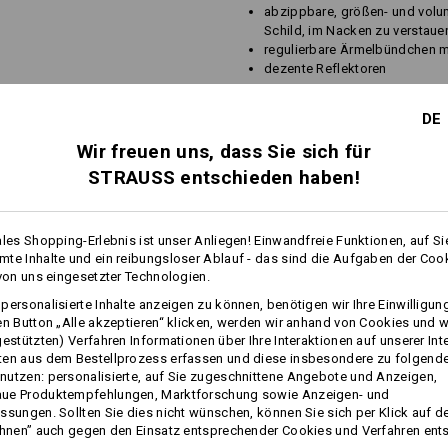
abzippbare, größen- und volu
Schild, im Nacken zu verstaue
regulierbare Ärmelbündchen mi
dezente Reflektoren
Material:
Oberstoff 100 % Polyamid (ca. 155 g
DE
Futter 100 % Polyester.
Wir freuen uns, dass Sie sich für
Waschbar bei 40 °C.
STRAUSS entschieden haben!
Ausstattung Innenjacke:
funktionale Stoffkombination
je nach Farbweg in Kontrastfa
ales Shopping-Erlebnis ist unser Anliegen! Einwandfreie Funktionen, auf Si
te Inhalte und ein reibungsloser Ablauf - das sind die Aufgaben der Coo
angenehm wärmend, leicht un
 von uns eingesetzter Technologien.
2 Schubtaschen mit Reißversc
weiche Innenseite und hochsc
personalisierte Inhalte anzeigen zu können, benötigen wir Ihre Einwilligu
mehr
en Button „Alle akzeptieren“ klicken, werden wir anhand von Cookies und w
Material:
gestützten) Verfahren Informationen über Ihre Interaktionen auf unserer Int
1. Oberstoff 100 % Polyester (ca. 285
ten aus dem Bestellprozess erfassen und diese insbesondere zu folgend
2. Oberstoff 96 % Polyester / 4 % Ela
FOS
utzen: personalisierte, auf Sie zugeschnittene Angebote und Anzeigen,
Waschbar bei 30 °C.
ue Produktempfehlungen, Marktforschung sowie Anzeigen- und
Schonwaschgang.
ssungen. Sollten Sie dies nicht wünschen, können Sie sich per Klick auf d
ehnen” auch gegen den Einsatz entsprechender Cookies und Verfahren ent