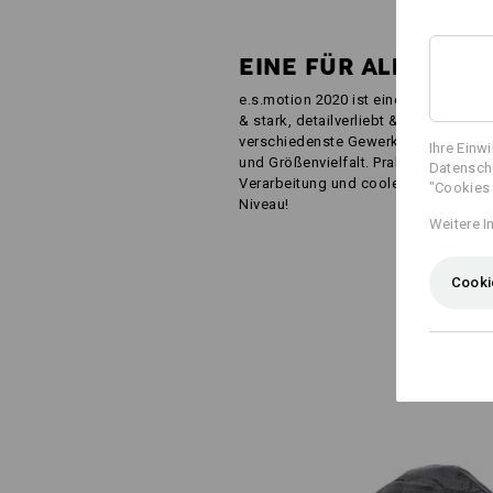
EINE FÜR ALLE
e.s.motion 2020 ist eine Ode ans Han
& stark, detailverliebt & durchdacht –
verschiedenste Gewerke. Sportlicher 
Ihre Einw
und Größenvielfalt. Praktische Featur
Datenschu
Verarbeitung und coolen Details he
"Cookies 
Niveau!
Weitere I
Cooki