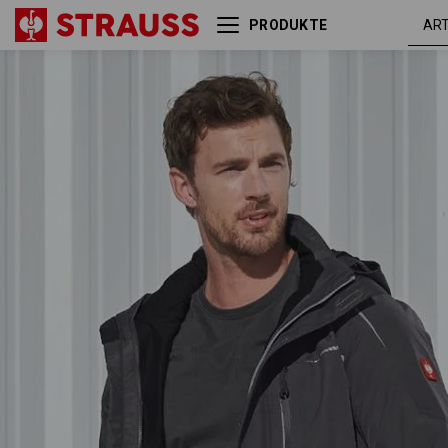
PRODUKTE
3 in 1 Funktionsjacke
anthrazi
e.s.motion 2020, Herren
/ platin