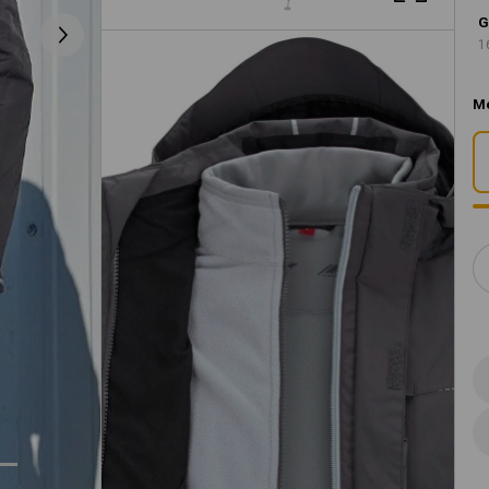
G
1
M