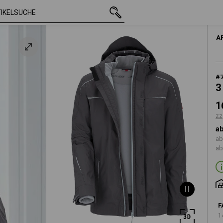
t
mit MwSt.
166,48 €
S
zzgl. Versandko
A
#
3
1
zz
ab
ab
ab
F
1