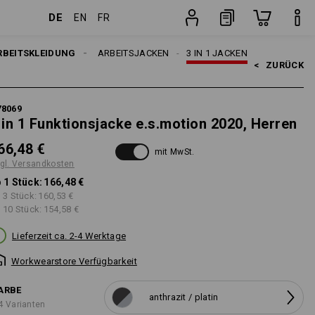
DE
EN
FR
sten
Stück
RBEITSKLEIDUNG
HERREN
ARBEITSJACKEN
3 IN 1 JACKEN
<   
ZURÜCK
78069
 in 1 Funktionsjacke e.s.motion 2020, Herren
66,48 €
mit MwSt.
gl. Versandkosten
 1 Stück:
166,48 €
 3 Stück:
160,53 €
 10 Stück:
154,58 €
Lieferzeit ca. 2-4 Werktage
Workwearstore Verfügbarkeit
ARBE
anthrazit / platin
4 Varianten