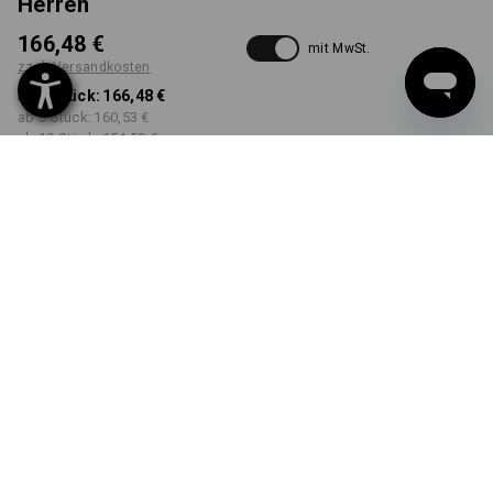
Herren
166,48 €
mit MwSt.
zzgl. Versandkosten
ab 1 Stück:
166,48 €
ab 3 Stück:
160,53 €
ab 10 Stück:
154,58 €
Workwearstore
Lieferzeit ca. 2-4 Werktage
Verfügbarkeit
FARBE
GRÖSSE
S
wählen
wählen
kornblau / feuerrot
Mengenrabatt
ab 1 Stück
ab 3 Stück
ab 10 Stück
Ersparnis:
Ersparnis:
Ersparnis:
0
%/
Stück
4
%/
Stück
7
%/
Stück