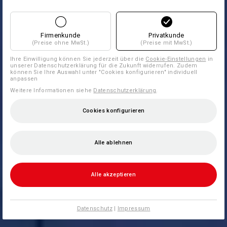
Firmenkunde
Privatkunde
(Preise ohne MwSt.)
(Preise mit MwSt.)
Ihre Einwilligung können Sie jederzeit über die
Cookie-Einstellungen
in
unserer Datenschutzerklärung für die Zukunft widerrufen. Zudem
können Sie Ihre Auswahl unter "Cookies konfigurieren" individuell
anpassen
Weitere Informationen siehe
Datenschutzerklärung
.
Cookies konfigurieren
Alle ablehnen
Alle akzeptieren
Datenschutz
|
Impressum