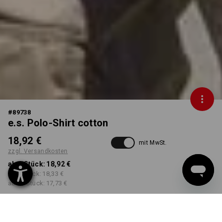
#
89738
e.s. Polo-Shirt cotton
18,92 €
mit MwSt.
zzgl. Versandkosten
ab 1 Stück:
18,92 €
ab 5 Stück:
18,33 €
ab 30 Stück:
17,73 €
Workwearstore
Lieferzeit ca. 2-4 Werktage
Verfügbarkeit