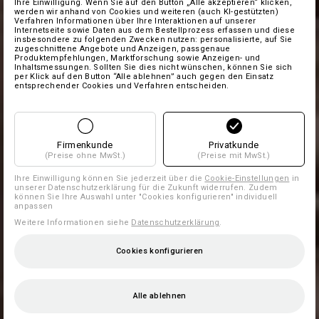
Ihre Einwilligung. Wenn Sie auf den Button „Alle akzeptieren“ klicken,
werden wir anhand von Cookies und weiteren (auch KI-gestützten)
Verfahren Informationen über Ihre Interaktionen auf unserer
Internetseite sowie Daten aus dem Bestellprozess erfassen und diese
insbesondere zu folgenden Zwecken nutzen: personalisierte, auf Sie
zugeschnittene Angebote und Anzeigen, passgenaue
Produktempfehlungen, Marktforschung sowie Anzeigen- und
Inhaltsmessungen. Sollten Sie dies nicht wünschen, können Sie sich
per Klick auf den Button “Alle ablehnen” auch gegen den Einsatz
entsprechender Cookies und Verfahren entscheiden.
Firmenkunde
Privatkunde
(Preise ohne MwSt.)
(Preise mit MwSt.)
Ihre Einwilligung können Sie jederzeit über die
Cookie-Einstellungen
in
unserer Datenschutzerklärung für die Zukunft widerrufen. Zudem
können Sie Ihre Auswahl unter "Cookies konfigurieren" individuell
anpassen
Weitere Informationen siehe
Datenschutzerklärung
.
Cookies konfigurieren
Alle ablehnen