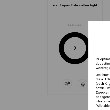
e.s. Piqué-Polo cotton light
Features:
9
Ihr optim
abgestimm
weiterer,
Um Ihnen 
Sie auf d
(auch KI-
sowie Da
Zwecken n
passgena
Inhaltsme
“Alle abl