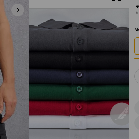
G
6
M