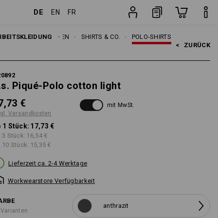
DE
EN
FR
Stück
RBEITSKLEIDUNG
HERREN
SHIRTS & CO.
POLO-SHIRTS
<   
ZURÜCK
20892
.s. Piqué-Polo cotton light
7,73 €
mit MwSt.
gl. Versandkosten
 1 Stück:
17,73 €
 3 Stück:
16,54 €
 10 Stück:
15,35 €
Lieferzeit ca. 2-4 Werktage
Workwearstore Verfügbarkeit
ARBE
anthrazit
 Varianten