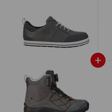
S3 Sicherheitshalbschuhe e.s. Spes II
low
+
it
e.s. O2 Berufsschuhe Tethys mid