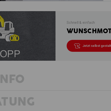
Schnell & einfach
WUNSCHMOTI
Jetzt selbst gestal
INFO
ATUNG
EXTRA LEICHT – ELEGANTES PIQU
NORMALE PASSFORM
Sportlicher Klassiker in Top-Form: D