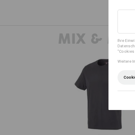
MIX & MA
Ihre Einw
Datenschu
"Cookies 
Weitere I
Cooki
e.s. T-Shirt cotton