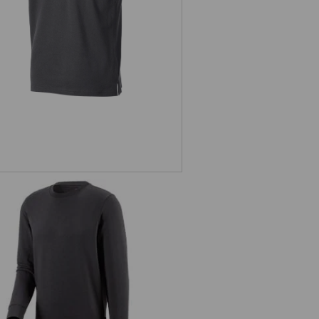
e.s. Sweatshirt poly cotton