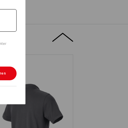
nter
eren
e.s. Piqué-Polo cotton light