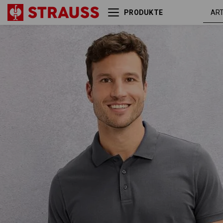
PRODUKTE
e.s. Piqué-Polo cotton light
anthrazi