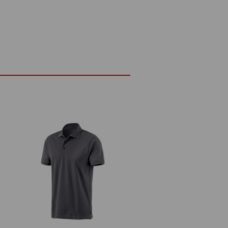
 besonders luftigem Komfort. Die weiche
s, sie sorgt auch für weniger
mit für eine gute Luftzirkulation und
ht – perfekt für Höchstleistungen bei
DETAILS
em und elegantem Piqué-Material
0 g/m²)
Nicht bleichen
d
Kalt bügeln