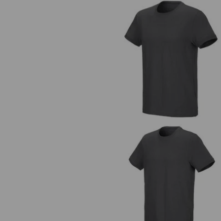
e.s. T-Shirt cotton stretch
e.s. T-Shirt cotton stretch, long f