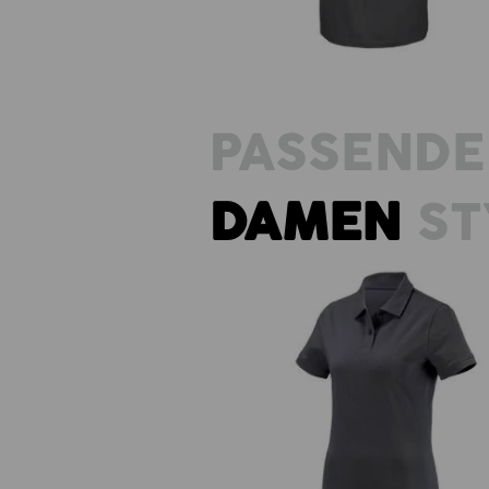
PASSENDE
DAMEN
ST
e.s. Polo-Shirt cotton, Damen