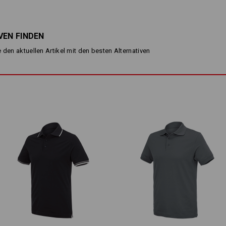
punktet mit extra wenig Gewicht und
Piqué-Struktur sieht nicht nur edel au
Berührungspunkte mit der Haut und da
einen angenehm kühlenden Effekt.
VEN FINDEN
Leicht, leichter, Piqué Cotton lig
 den aktuellen Artikel mit den besten Alternativen
sommerlichen Temperaturen!
BESCHREIBUNG
normale Passform
aus angenehm leichtem, weich
aus hochwertiger Baumwolle
3fach Knopfleiste
Material:
Oberstoff
100
%
Baumwolle
(ca. 15
Pflegehinweise:
Maschinenwäsche 40 °C
Trocknen im Trockner schonen