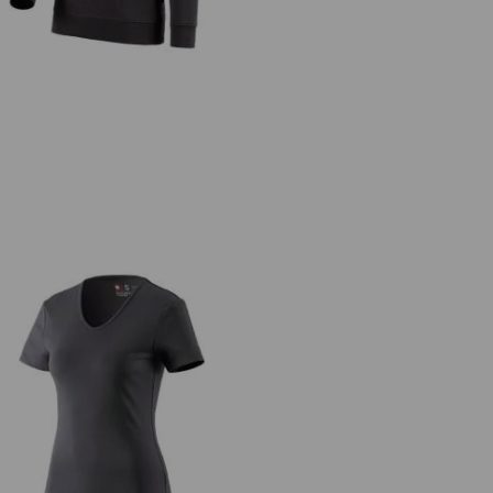
.s. T-Shirt cotton V-Neck, Damen