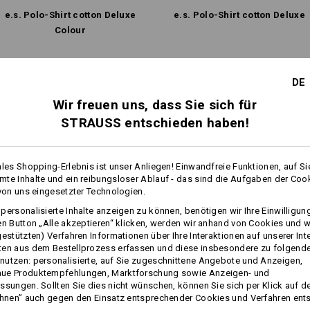
Nicht trockenreinigen
e.s. Polo-Shirt cotton Deluxe
e.s. Polo-Shirt cotton Deluxe
Colour
Gleiche Features:
Gleiche Features:
DE
Personalisierung:
Wir freuen uns, dass Sie sich für
STRAUSS entschieden haben!
Selbst gestalten
8
8
ales Shopping-Erlebnis ist unser Anliegen! Einwandfreie Funktionen, auf Si
te Inhalte und ein reibungsloser Ablauf - das sind die Aufgaben der Coo
 von uns eingesetzter Technologien.
+2 weitere Features
+2 weitere Features
personalisierte Inhalte anzeigen zu können, benötigen wir Ihre Einwilligu
en Button „Alle akzeptieren“ klicken, werden wir anhand von Cookies und w
gestützten) Verfahren Informationen über Ihre Interaktionen auf unserer Int
ten aus dem Bestellprozess erfassen und diese insbesondere zu folgend
utzen: personalisierte, auf Sie zugeschnittene Angebote und Anzeigen,
ue Produktempfehlungen, Marktforschung sowie Anzeigen- und
ssungen. Sollten Sie dies nicht wünschen, können Sie sich per Klick auf d
ehnen” auch gegen den Einsatz entsprechender Cookies und Verfahren ent
Alle Details vergleichen