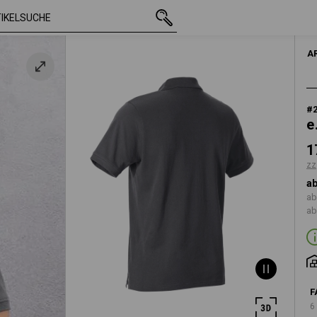
mit MwSt.
17,73 €
S
t
zzgl. Versandkosten
A
#
e
1
zz
ab
ab
ab
F
6