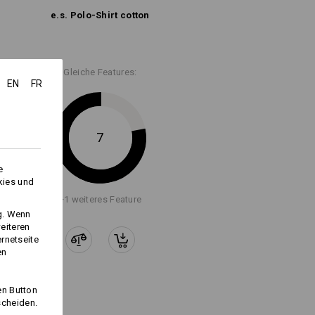
e.s. Polo-Shirt cotton
Gleiche Features:
EN
FR
Logoservice
7
e
kies und
+1 weiteres Feature
ng. Wenn
eiteren
ernetseite
en
en Button
scheiden.