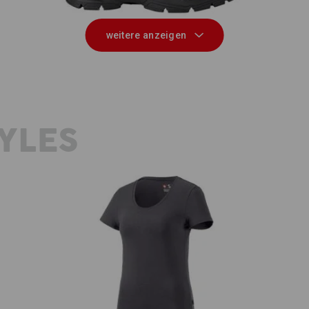
weitere anzeigen
YLES
e.s. T-Shirt cotton stretch, Damen
e