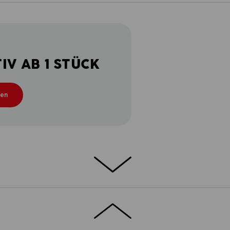
V AB 1 STÜCK
ten
É-MATERIAL – 100 % BAUMWOLLE –
as bequeme e.s. Piqué-Polo cotton light