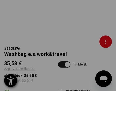
#
5505376
Washbag e.s.work&travel
35,58 €
mit MwSt.
zzgl. Versandkosten
ab 1 Stück:
35,58 €
ab 3 Stück:
32,01 €
Workwearstore
Lieferzeit ca. 2-4 Werktage
Verfügbarkeit
FARBE