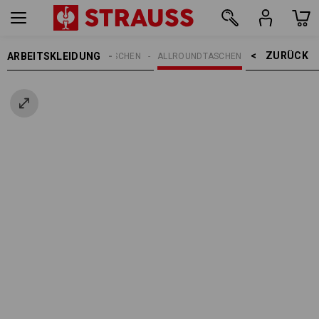
ZURÜCK    >
ARBEITSKLEIDUNG
EN
ACCESSOIRES
TASCHEN
ALLROUNDTASCHEN