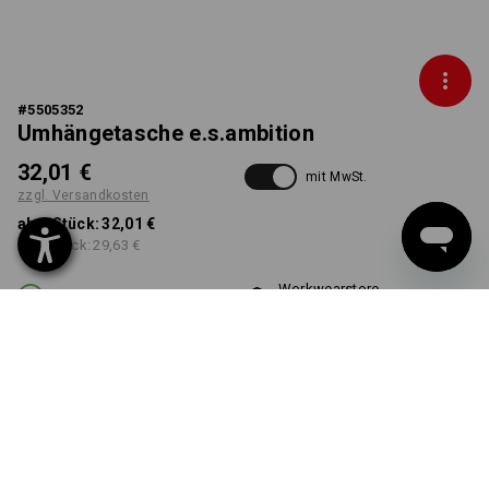
#
5505352
Umhängetasche e.s.ambition
32,01 €
mit MwSt.
zzgl. Versandkosten
ab 1 Stück:
32,01 €
ab 3 Stück:
29,63 €
Workwearstore
Lieferzeit ca. 2-4 Werktage
Verfügbarkeit
FARBE
schwarz