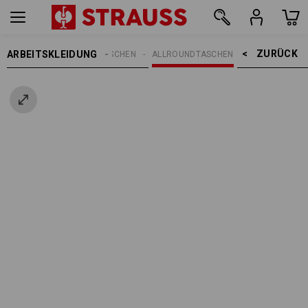
ZURÜCK    >
ARBEITSKLEIDUNG
EN
ACCESSOIRES
TASCHEN
ALLROUNDTASCHEN