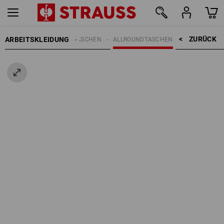
ZURÜCK    >
ARBEITSKLEIDUNG
REN
ACCESSOIRES
TASCHEN
ALLROUNDTASCHEN