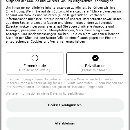
Aufgaben der Cookies und weiterer, von uns eingesetzter Technologien.
Um Ihnen personalisierte Inhalte anzeigen zu können, benötigen wir Ihre
Einwilligung. Wenn Sie auf den Button „Alle akzeptieren“ klicken, werden wir
anhand von Cookies und weiteren (auch KI-gestützten) Verfahren
Informationen über Ihre Interaktionen auf unserer Internetseite sowie Daten
aus dem Bestellprozess erfassen und diese insbesondere zu folgenden
Zwecken nutzen: personalisierte, auf Sie zugeschnittene Angebote und
Anzeigen, passgenaue Produktempfehlungen, Marktforschung sowie
Anzeigen- und Inhaltsmessungen. Sollten Sie dies nicht wünschen, können
Sie sich per Klick auf den Button “Alle ablehnen” auch gegen den Einsatz
entsprechender Cookies und Verfahren entscheiden.
Firmenkunde
Privatkunde
(Preise ohne MwSt.)
(Preise mit MwSt.)
Ihre Einwilligung können Sie jederzeit über die
Cookie-Einstellungen
in
unserer Datenschutzerklärung für die Zukunft widerrufen. Zudem können Sie
Ihre Auswahl unter "Cookies konfigurieren" individuell anpassen
Weitere Informationen siehe
Datenschutzerklärung
.
Cookies konfigurieren
Alle ablehnen