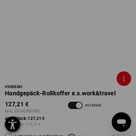
#
5505381
Handgepäck-Rollkoffer e.s.work&travel
127,21 €
mit MwSt.
zzgl. Versandkosten
ab 1 Stück:
127,21 €
ab 3 Stück:
115,31 €