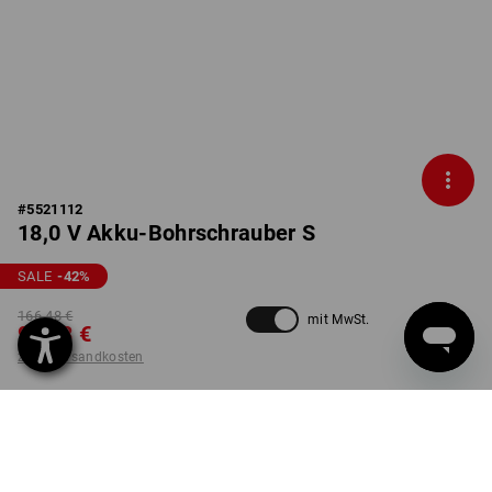
#
5521112
18,0 V Akku-Bohrschrauber S
SALE
-42
%
166,48 €
mit MwSt.
95,08 €
zzgl. Versandkosten
nicht verfügbar im
Nicht lieferbar
Workwearstore
AUSFÜHRUNG