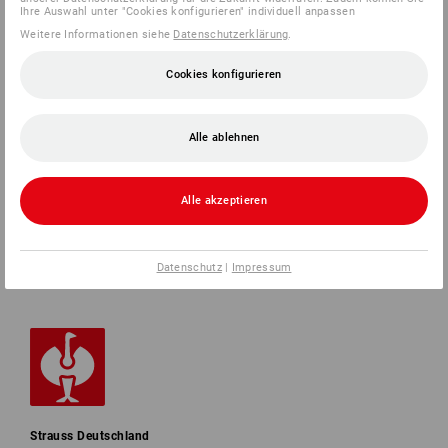
Ihre Auswahl unter "Cookies konfigurieren" individuell anpassen
Weitere Informationen siehe
Datenschutzerklärung
.
SERVICE 0 60 50 / 97 10 12
Cookies konfigurieren
SERVICE
Alle ablehnen
UNTERNEHMEN
Alle akzeptieren
INFORMATIONEN
ZAHLARTEN
Datenschutz
|
Impressum
Strauss Deutschland