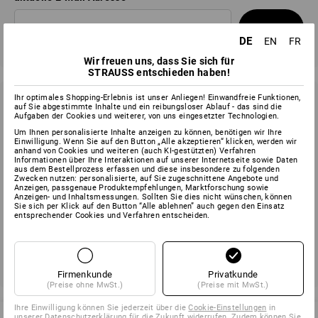
Absenden
DE
EN
FR
Wir freuen uns, dass Sie sich für
STRAUSS entschieden haben!
Ihr optimales Shopping-Erlebnis ist unser Anliegen! Einwandfreie Funktionen,
Newsletter abbestellen
auf Sie abgestimmte Inhalte und ein reibungsloser Ablauf - das sind die
Aufgaben der Cookies und weiterer, von uns eingesetzter Technologien.
Sie möchten den Strauss Newsletter künftig nicht mehr
Um Ihnen personalisierte Inhalte anzeigen zu können, benötigen wir Ihre
Einwilligung. Wenn Sie auf den Button „Alle akzeptieren“ klicken, werden wir
erhalten? Nutzen Sie bitte den Abmelde-Link im unteren Bereich
anhand von Cookies und weiteren (auch KI-gestützten) Verfahren
eines erhaltenen Newsletters, um sich abzumelden.
Informationen über Ihre Interaktionen auf unserer Internetseite sowie Daten
aus dem Bestellprozess erfassen und diese insbesondere zu folgenden
Zwecken nutzen: personalisierte, auf Sie zugeschnittene Angebote und
Anzeigen, passgenaue Produktempfehlungen, Marktforschung sowie
Anzeigen- und Inhaltsmessungen. Sollten Sie dies nicht wünschen, können
Sie sich per Klick auf den Button “Alle ablehnen” auch gegen den Einsatz
entsprechender Cookies und Verfahren entscheiden.
Firmenkunde
Privatkunde
(Preise ohne MwSt.)
(Preise mit MwSt.)
Ihre Einwilligung können Sie jederzeit über die
Cookie-Einstellungen
in
unserer Datenschutzerklärung für die Zukunft widerrufen. Zudem können Sie