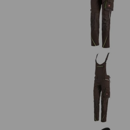
Damenhose e.s.motion 2020
Damen Latzhose e.s.motion 20