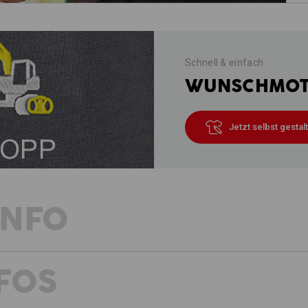
Schnell & einfach
WUNSCHMOTI
Jetzt selbst gestal
INFO
FOS
BEREIT FÜR JEDE WETTERLAGE
Es wird sonnig & kalt, vereinzelt fä
Wetter sich mal wieder nicht festlege