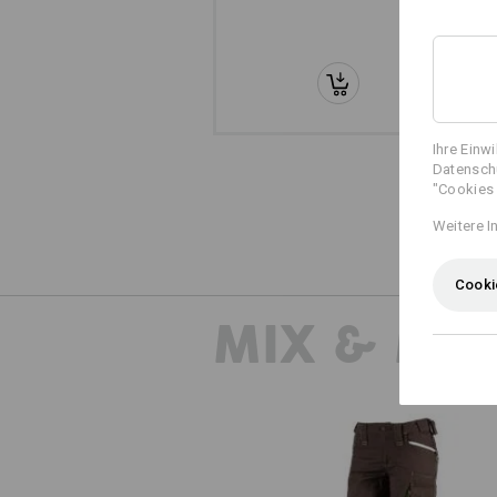
Ihre Einw
Datenschu
"Cookies 
Weitere I
Cooki
MIX & MA