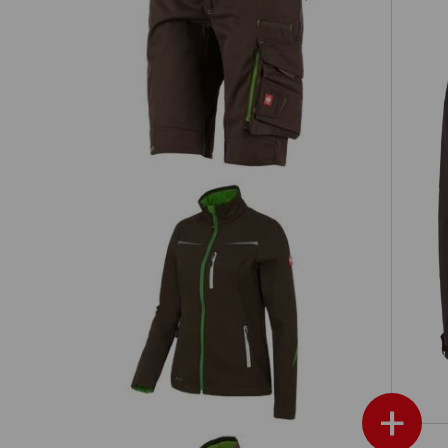
Short e.s.motion 2020, Damen
3 i
Softshelljacke e.s.motion 2020,
20
Damen
+