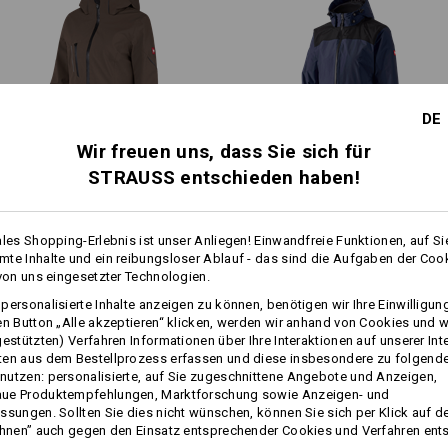
Schild, im Nacken zu verstaue
regulierbare Ärmelbündchen mi
dezente Reflektoren
Material:
Oberstoff 100 % Polyamid (ca. 155 g
Futter 100 % Polyester.
DE
Waschbar bei 40 °C.
Wir freuen uns, dass Sie sich für
1
STRAUSS entschieden haben!
Ausstattung Innenjacke:
/
7
funktionale Stoffkombination
3 in 1 Funktions­jacke e.s.​
e.s. 3 in 1 Damen Funktions­
je nach Farbweg in Kontrastfa
vision, Damen
jacke
angenehm wärmend, leicht un
ales Shopping-Erlebnis ist unser Anliegen! Einwandfreie Funktionen, auf Si
te Inhalte und ein reibungsloser Ablauf - das sind die Aufgaben der Coo
2 Schubtaschen mit Reißversc
 von uns eingesetzter Technologien.
weiche Innenseite und hochsc
Gleiche Features:
Gleiche Features:
personalisierte Inhalte anzeigen zu können, benötigen wir Ihre Einwilligu
Material:
mehr
en Button „Alle akzeptieren“ klicken, werden wir anhand von Cookies und w
1. Oberstoff 100 % Polyester (ca. 285
gestützten) Verfahren Informationen über Ihre Interaktionen auf unserer Int
2. Oberstoff 96 % Polyester / 4 % Ela
ten aus dem Bestellprozess erfassen und diese insbesondere zu folgend
Waschbar bei 30 °C.
26
26
utzen: personalisierte, auf Sie zugeschnittene Angebote und Anzeigen,
Schonwaschgang.
ue Produktempfehlungen, Marktforschung sowie Anzeigen- und
ssungen. Sollten Sie dies nicht wünschen, können Sie sich per Klick auf d
ehnen” auch gegen den Einsatz entsprechender Cookies und Verfahren ent