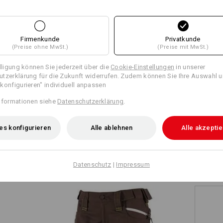
+5 weitere Features
+2 weitere Features
Wärmeschicht
Firmenkunde
Privatkunde
Klicken Sie auf den Button "Datenblat
(Preise ohne MwSt.)
(Preise mit MwSt.)
JACKEN MIT COO
illigung können Sie jederzeit über die
Cookie-Einstellungen
in unserer
Datenblatt
tzerklärung für die Zukunft widerrufen. Zudem können Sie Ihre Auswahl u
Und das gleich im doppelten Sin
Alle Details
konfigurieren" individuell anpassen
Reißverschlüsse unter den Armen
vergleichen
sorgen auch für coolen Komfort
nformationen siehe
Datenschutzerklärung
.
Personalisierung:
Luft rein – ganz schnell und gan
bei schweißtreibenden Jobs.
Selbst gestalten
es konfigurieren
Alle ablehnen
Alle akzepti
TCH
Datenschutz
|
Impressum