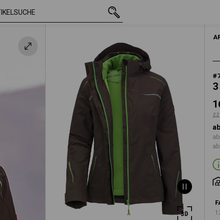
mit MwSt.
166,48 €
XS
n
zzgl. Versandko
DAMEN
THEMEN
A
#
3
1
zz
ab
ab
ab
F
1