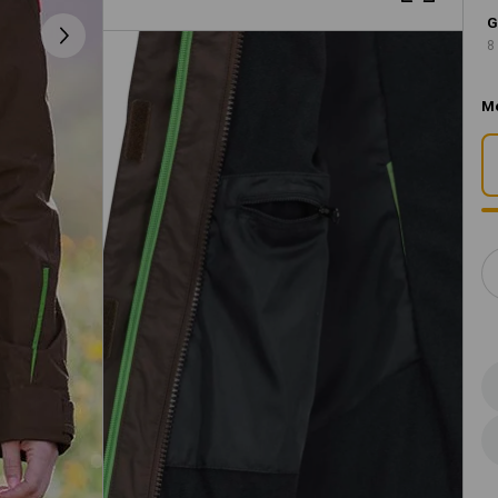
G
8
M