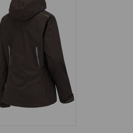
n 1 Funktionsjacke e.s.motion 2020,
Damen