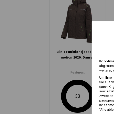
3 in 1 Funktions­jacke e.s.​
motion 2020, Damen
Ihr optim
abgestimm
weiterer,
Features:
Um Ihnen 
Sie auf d
(auch KI-
sowie Da
33
Zwecken n
passgena
Inhaltsme
“Alle abl