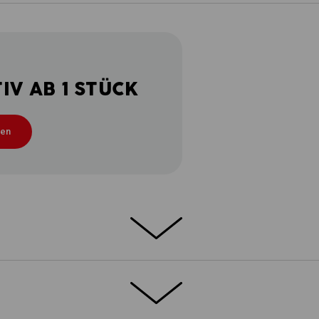
V AB 1 STÜCK
ten
llt Regen oder auch Schnee – Wenn das
n kann, ist die 3 in 1 Funktionsjacke