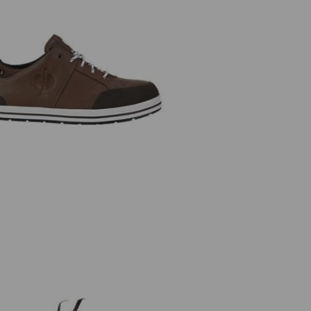
Sicherheitshalbschuhe e.s. Spes II
low