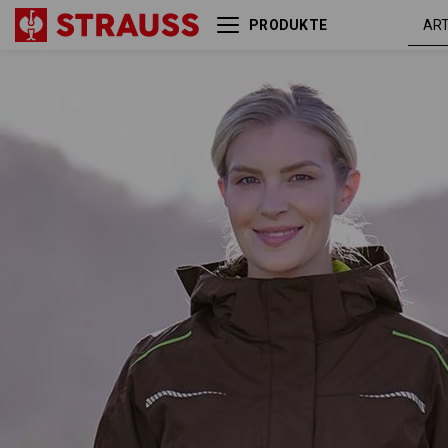
PRODUKTE
3 in 1 Funktionsjacke
kastanie
e.s.motion 2020, Damen
/ seegrü