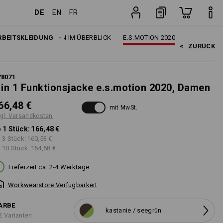
DE
EN
FR
sten
Stück
RBEITSKLEIDUNG
E.S. KOLLEKTIONEN IM ÜBERBLICK
E.S.MOTION 2020
<   
ZURÜCK
78071
 in 1 Funktionsjacke e.s.motion 2020, Damen
66,48 €
mit MwSt.
gl. Versandkosten
 1 Stück:
166,48 €
 3 Stück:
160,53 €
 10 Stück:
154,58 €
Lieferzeit ca. 2-4 Werktage
Workwearstore Verfügbarkeit
ARBE
kastanie / seegrün
2 Varianten