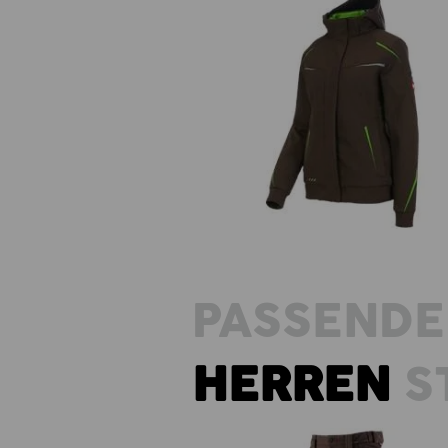
Winter Softshelljacke e.s.moti
2020, Damen
PASSENDE
HERREN
S