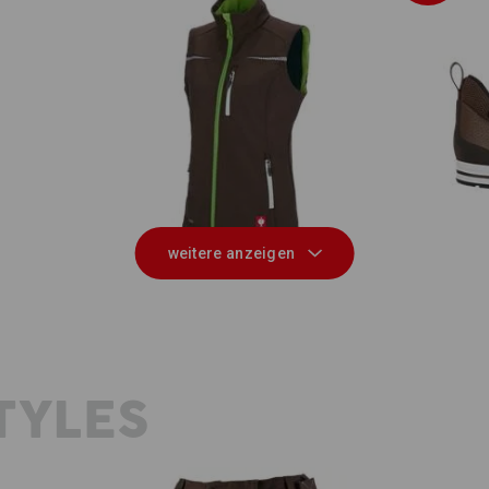
on
Softshell Weste e.s.motion 2020,
S3 
Damen
weitere anzeigen
TYLES