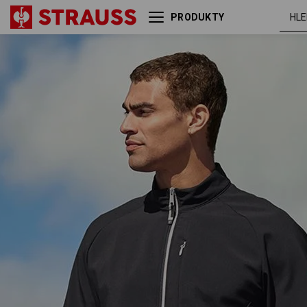
PRODUKTY
Softshellová bunda
černá /
e.s.ambition
platinov