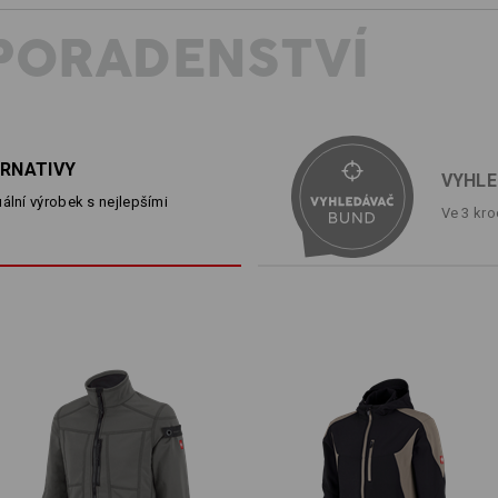
kombinace s dalšími součástmi kolek
je decentní, ale přitom nepokrytě lež
PORADENSTVÍ
kapsy příjemně oživují vzhled. Pocit p
jejichž oblečení musí po delší dobu 
zvlášť příjemná.
POPIS
D
ERNATIVY
VYHLE
ální výrobek s nejlepšími
Ve 3 kro
Lehká, mimořádně pohodlná softs
vzhledem
vodoodpudivá, větruodpudi
měkká vaflová struktura uvnitř
2 šikmé zásuvné kapsy se zi
náprsní kapsa se skrytým zip
měkký fleecový vnitřní límec
žádaný raglánový vzhled
elastické rukávové pásky a z
průběžný přední zip
Materiál:
Svrchní materiál
100
%
Polyester
(cc