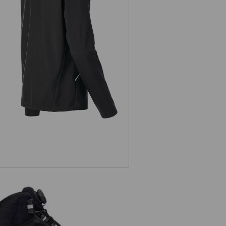
Softshellová bunda e.s.ambition