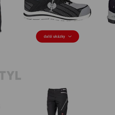
S1 Bezpečnostní polobotky e.s.
S3
Tarvos II
další ukázky
TYL