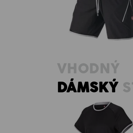
Šortky e.s.ambition
VHODNÝ
DÁMSKÝ
S