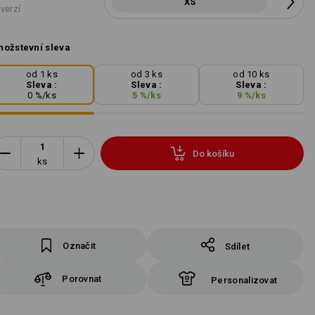
XS
 verzí
ožstevní sleva
od 1 ks
od 3 ks
od 10 ks
Sleva :
Sleva :
Sleva :
0
%/
ks
5
%/
ks
9
%/
ks
Do košíku
ks
Označit
Sdílet
Porovnat
Personalizovat