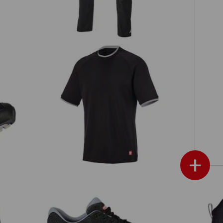
Funkční-triko e.s.ambition
+