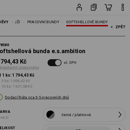
opravného
ks
DĚVY
MUŽI
PRACOVNÍ BUNDY
SOFTSHELLOVÉ BUNDY
<   
ZPĚT
78580
oftshellová bunda e.s.ambition
 794,43 Kč
vč. DPH
připočtením dopravného
 1 ks:
1 794,43 Kč
 3 ks:
1 696,42 Kč
 10 ks:
1 631,08 Kč
Dodací lhůta cca 3-5 pracovních dnů
ARVA
černá / platinová
 verzí
ELIKOST