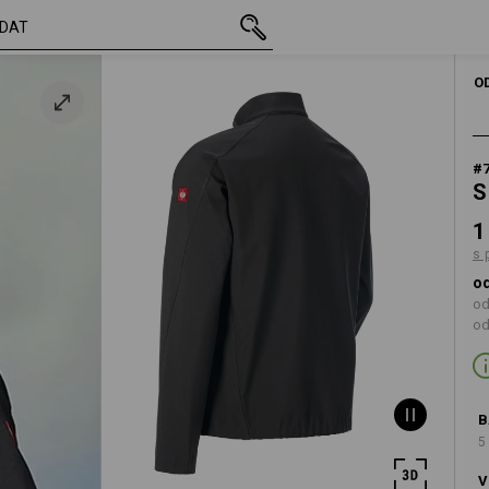
vč. DPH
1 794,43 Kč
XS
á
s připočtením d
O
#
S
1
s 
od
od
od
B
5
V