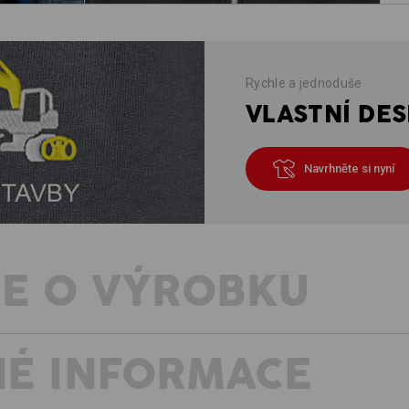
Rychle a jednoduše
VLASTNÍ DES
Navrhněte si nyní
E O VÝROBKU
É INFORMACE
Ležérní, lehké, vzdušné – pure a
Sportovní design, výrazné barvy, pohy
bunda má typické znaky kolekce e.s.