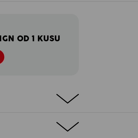
IGN OD 1 KUSU
mbition
blivost a lehkost: Tato softshellová
ambition a využitím rozmanitých možností