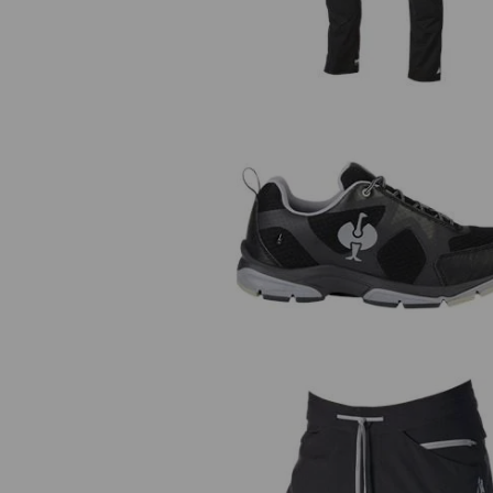
O2 Pracovní obuv e.s. Thebe II