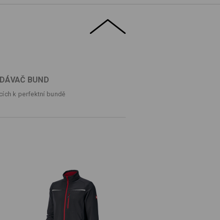
ce vznikne ideální pracovní oděv. Vzhled
érní. Zipy v kontrastních barvách a šikmé
ři nošení: Ideální pro náročné uživatele,
dokonale padnout. Měkká vnitřní strana je
ETAILY
ZVLÁŠTNOSTI
DÁVAČ BUND
cích k perfektní bundě
hellová bunda se sportovním
®
vá a prodyšná
díky vybavení dryplexx
 pro příjemné nošení
pem
em
ádový lem
a. 234 g/m²)