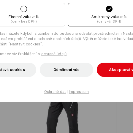
Firemní zákazník
Soukromý zákazník
(ceny bez DPH)
(ceny vč. DPH)
Porovnat všechny detaily
las můžete kdykoli s účinkem do budoucna odvolat prostřednictvím
Nasta
 našem prohlášení o ochraně osobních údajů. Výběr můžete také individuá
části "Nastavit cookies".
ormace viz Prohlášení o
ochraně údajů
.
TCH
tavit cookies
Odmítnout vše
Akceptovat 
Ochraně dat
|
Impressum
Kalhoty s více kapsami e.s.ambition