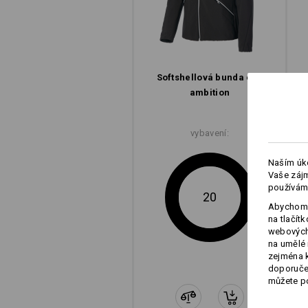
e.s.ambition – to jsou prvky ze sv
látkami je kolekce e.s.ambition sch
Materiály odolné vuci neprízni
Softshell­ová bunda e.s.​
ambition
vybavení:
Naším úko
Vaše zájm
používám
20
Abychom 
na tlačít
webových 
na umělé 
zejména k
doporučen
můžete po