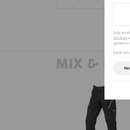
Svůj souh
cookies
v
upravit v 
Další inf
MIX & MA
Nas
Kalhoty do pasu e.s.ambition