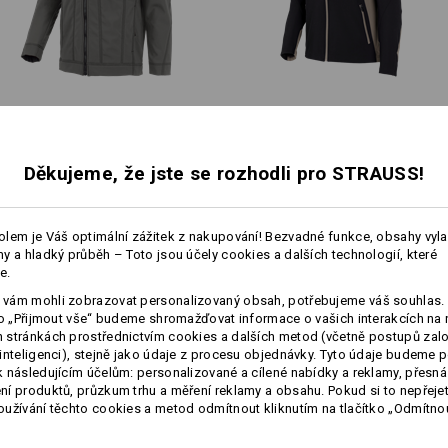
MAXIMÁLNÍ VÝKON ZA KAŽDÉHO POCAS
Pokyny pro péči:
Perte v pračce na 40 °C
eta aktivních odevu a sveta práce ve spojení s vysoce dynamickým desi
opna suverénne vzdorovat živlum, aniž by musela sahat ke kompromisum
Sušte v sušičce na nízkou tepl
 pocasí, inteligentní funkce a sportovní strih: Tyto pracovní odevy drží 
Nečistěte chemicky
Softshell­ová bunda e.s.​
Softshell­ová bunda e.s.​vision
Ukázat kolekci
roughtough
Děkujeme, že jste se rozhodli pro STRAUSS!
Stejné vybavení:
Stejné vybavení:
Teplá vrstva
lem je Váš optimální zážitek z nakupování! Bezvadné funkce, obsahy vyl
y a hladký průběh – Toto jsou účely cookies a dalších technologií, které
více
e.
19
18
Personalizace:
vám mohli zobrazovat personalizovaný obsah, potřebujeme váš souhlas. 
ko „Přijmout vše“ budeme shromažďovat informace o vašich interakcích na 
stránkách prostřednictvím cookies a dalších metod (včetně postupů zal
Vlastní návrh
inteligenci), stejně jako údaje z procesu objednávky. Tyto údaje budeme p
 následujícím účelům: personalizované a cílené nabídky a reklamy, přesná
+6 další vybavení
+6 další vybavení
í produktů, průzkum trhu a měření reklamy a obsahu. Pokud si to nepřejet
užívání těchto cookies a metod odmítnout kliknutím na tlačítko „Odmítnou