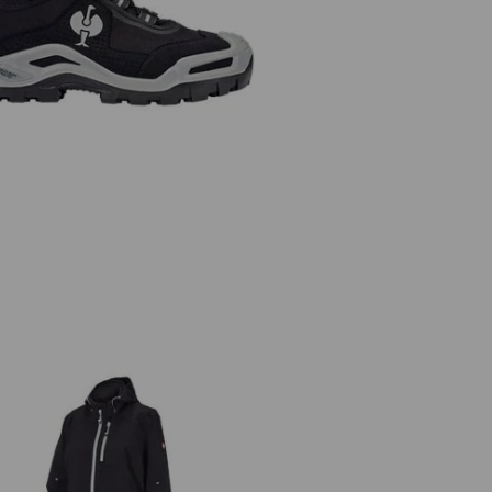
 Bezpečnostní obuv e.s. Kastra II
mid