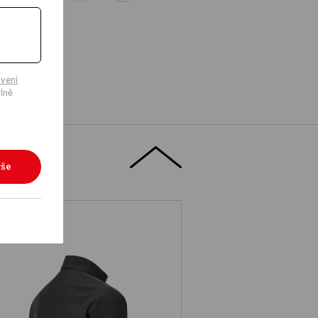
vení
lně
vše