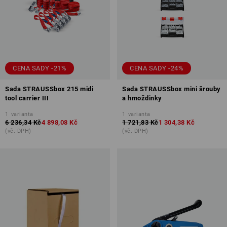
CENA SADY -21%
CENA SADY -24%
Sada STRAUSSbox 215 midi
Sada STRAUSSbox mini šrouby
tool carrier III
a hmoždinky
1
varianta
1
varianta
6 236,34 Kč
4 898,08 Kč
1 721,83 Kč
1 304,38 Kč
(vč. DPH)
(vč. DPH)