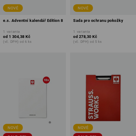
NOVÉ
NOVÉ
e.s. Adventní kalendář Edition 8
Sada pro ochranu pokožky
1
varianta
1
varianta
od
1 304,38 Kč
od
278,30 Kč
(vč. DPH) od 6 ks
(vč. DPH) od 5 ks
NOVÉ
NOVÉ