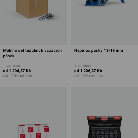
Mobilní set textilních vázacích
Napínač pásky 13-19 mm
pásek
1
varianta
1
varianta
od
1 206,37 Kč
od
1 206,37 Kč
(vč. DPH) od 2 ks
(vč. DPH) od 2 ks