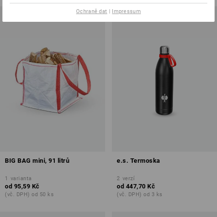
Ochraně dat
|
Impressum
BIG BAG mini, 91 litrů
e.s. Termoska
1
varianta
2
verzí
od
95,59 Kč
od
447,70 Kč
(vč. DPH) od 50 ks
(vč. DPH) od 3 ks