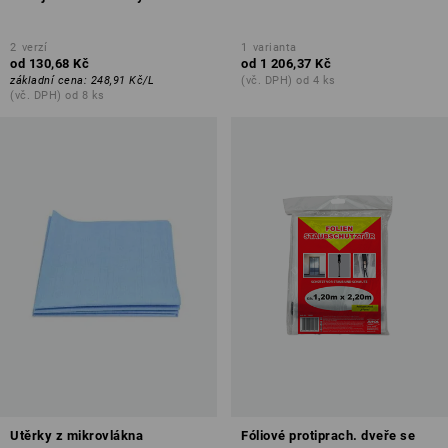
2
verzí
1
varianta
od
130,68 Kč
od
1 206,37 Kč
základní cena
:
248,91 Kč
/
L
(vč. DPH) od 4 ks
(vč. DPH) od 8 ks
Utěrky z mikrovlákna
Fóliové protiprach. dveře se