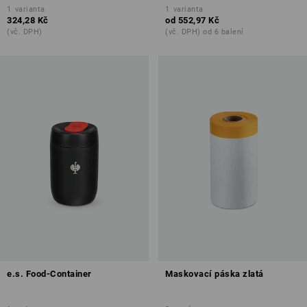
1
varianta
1
varianta
324,28 Kč
od
552,97 Kč
(vč. DPH)
(vč. DPH) od 6 balení
e.s. Food-Container
Maskovací páska zlatá