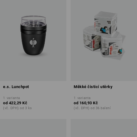
e.s. Lunchpot
Měkké čisticí utěrky
1
varianta
1
varianta
od
422,29 Kč
od
160,93 Kč
(vč. DPH) od 3 ks
(vč. DPH) od 36 balení