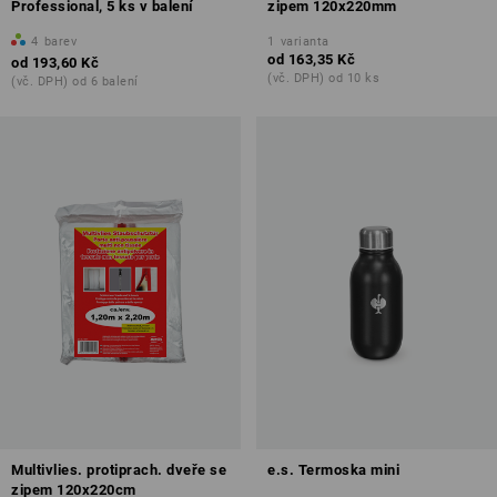
Professional, 5 ks v balení
zipem 120x220mm
4
barev
1
varianta
od
163,35 Kč
od
193,60 Kč
(vč. DPH) od 10 ks
(vč. DPH) od 6 balení
Multivlies. protiprach. dveře se
e.s. Termoska mini
zipem 120x220cm