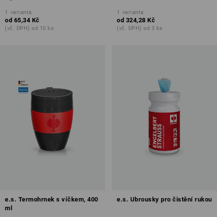
1
varianta
1
varianta
od
65,34 Kč
od
324,28 Kč
(vč. DPH) od 10 ks
(vč. DPH) od 3 ks
e.s. Termohrnek s víčkem, 400
e.s. Ubrousky pro čistění rukou
ml