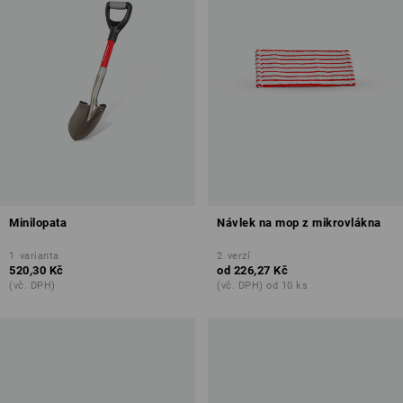
Minilopata
Návlek na mop z mikrovlákna
1
varianta
2
verzí
520,30 Kč
od
226,27 Kč
(vč. DPH)
(vč. DPH) od 10 ks