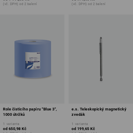
(vč. DPH) od 2 balení
(vč. DPH) od 2 balení
Role čisticího papíru "Blue 3",
e.s. Teleskopický magnetický
1000 útržků
zvedák
1
varianta
1
varianta
od
650,98 Kč
od
199,65 Kč