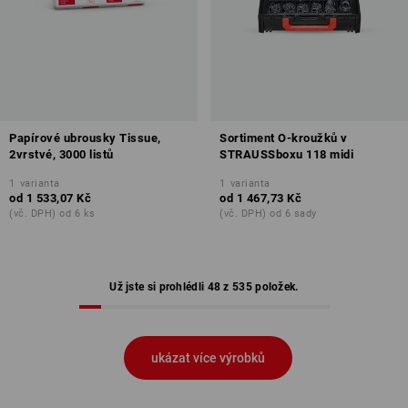
Papírové ubrousky Tissue,
Sortiment O-kroužků v
2vrstvé, 3000 listů
STRAUSSboxu 118 midi
1
varianta
1
varianta
od
1 533,07 Kč
od
1 467,73 Kč
(vč. DPH) od 6 ks
(vč. DPH) od 6 sady
Už jste si prohlédli 48 z 535 položek.
ukázat více výrobků