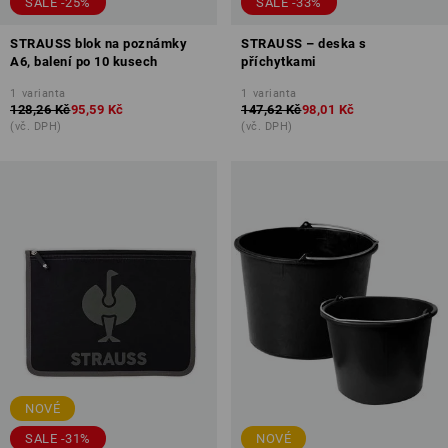
SALE -25%
SALE -33%
STRAUSS blok na poznámky
STRAUSS – deska s
A6, balení po 10 kusech
příchytkami
1
varianta
1
varianta
128,26 Kč
95,59 Kč
147,62 Kč
98,01 Kč
(vč. DPH)
(vč. DPH)
NOVÉ
SALE -31%
NOVÉ