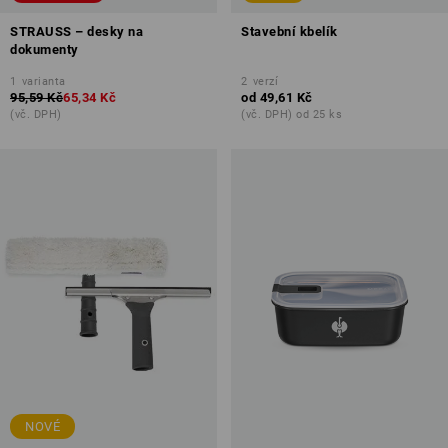
STRAUSS – desky na
Stavební kbelík
dokumenty
1
varianta
2
verzí
95,59 Kč
65,34 Kč
od
49,61 Kč
(vč. DPH)
(vč. DPH) od 25 ks
NOVÉ