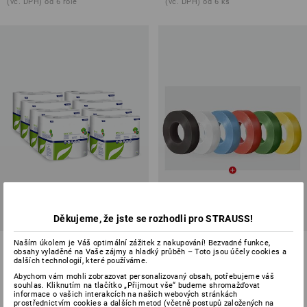
(vč. DPH) od 6 role
(vč. DPH) od 6 ks
CENA SADY -36%
Děkujeme, že jste se rozhodli pro STRAUSS!
2 vrstvý toaletní papír, 64 rolí
Naším úkolem je Váš optimální zážitek z nakupování! Bezvadné funkce,
Elektrikářská izolační páska
obsahy vyladěné na Vaše zájmy a hladký průběh – Toto jsou účely cookies a
testovací sada
dalších technologií, které používáme.
Abychom vám mohli zobrazovat personalizovaný obsah, potřebujeme váš
1
varianta
1
varianta
souhlas. Kliknutím na tlačítko „Přijmout vše“ budeme shromažďovat
od
650,98 Kč
254,10 Kč
160,93 Kč
informace o vašich interakcích na našich webových stránkách
(vč. DPH) od 2 balení
(vč. DPH)
prostřednictvím cookies a dalších metod (včetně postupů založených na