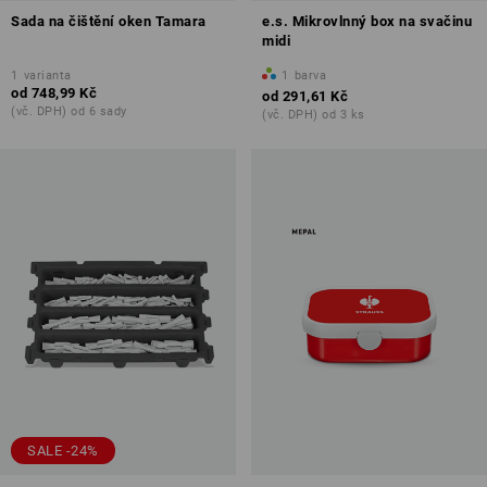
Sada na čištění oken Tamara
e.s. Mikrovlnný box na svačinu
midi
1
varianta
1
barva
od
748,99 Kč
od
291,61 Kč
(vč. DPH) od 6 sady
(vč. DPH) od 3 ks
SALE -24%