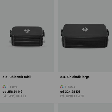
e.s. Chlebník midi
e.s. Chlebník large
1
barva
1
barva
od
258,94 Kč
od
324,28 Kč
(vč. DPH) od 3 ks
(vč. DPH) od 3 ks