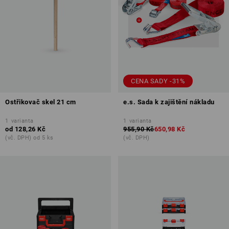
CENA SADY -31%
Ostřikovač skel 21 cm
e.s. Sada k zajištění nákladu
1
varianta
1
varianta
od
128,26 Kč
955,90 Kč
650,98 Kč
(vč. DPH) od 5 ks
(vč. DPH)