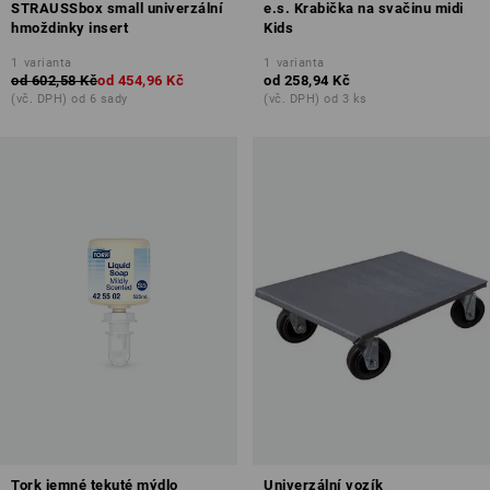
STRAUSSbox small univerzální
e.s. Krabička na svačinu midi
hmoždinky insert
Kids
1
varianta
1
varianta
od
602,58 Kč
od
454,96 Kč
od
258,94 Kč
(vč. DPH) od 6 sady
(vč. DPH) od 3 ks
Tork jemné tekuté mýdlo
Univerzální vozík