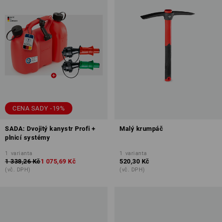
CENA SADY -19%
SADA: Dvojitý kanystr Profi +
Malý krumpáč
plnicí systémy
1
varianta
1
varianta
1 338,26 Kč
1 075,69 Kč
520,30 Kč
(vč. DPH)
(vč. DPH)