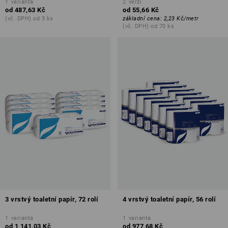
1
varianta
2
verzí
od
487,63 Kč
od
55,66 Kč
(vč. DPH) od 3 ks
základní cena
:
2,23 Kč
/
metr
(vč. DPH) od 70 ks
3 vrstvý toaletní papír, 72 rolí
4 vrstvý toaletní papír, 56 rolí
1
varianta
1
varianta
od
1 141,03 Kč
od
977,68 Kč