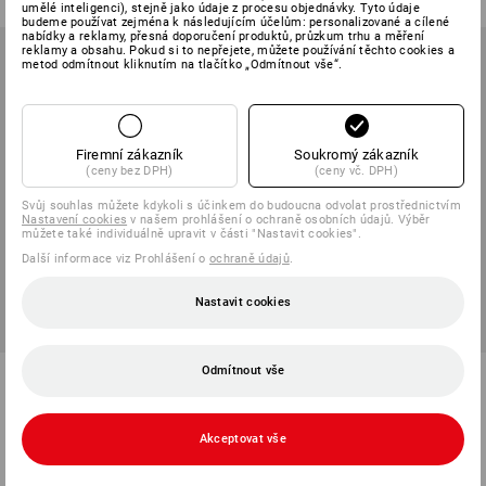
umělé inteligenci), stejně jako údaje z procesu objednávky. Tyto údaje
budeme používat zejména k následujícím účelům: personalizované a cílené
nabídky a reklamy, přesná doporučení produktů, průzkum trhu a měření
reklamy a obsahu. Pokud si to nepřejete, můžete používání těchto cookies a
metod odmítnout kliknutím na tlačítko „Odmítnout vše“.
Firemní zákazník
Soukromý zákazník
(ceny bez DPH)
(ceny vč. DPH)
Svůj souhlas můžete kdykoli s účinkem do budoucna odvolat prostřednictvím
Nastavení cookies
v našem prohlášení o ochraně osobních údajů. Výběr
můžete také individuálně upravit v části "Nastavit cookies".
Další informace viz Prohlášení o
ochraně údajů
.
Nastavit cookies
CENA SADY -15%
CENA SADY -16%
Odmítnout vše
Sada kabelových spojek, 500
Sada kabelových spojek, 500
kusů, černá
kusů, přírodní
1
varianta
1
varianta
Akceptovat vše
461,01 Kč
389,62 Kč
468,27 Kč
389,62 Kč
(vč. DPH)
(vč. DPH)