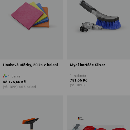
Houbové utěrky, 20 ks v balení
Mycí kartáče Silver
1
varianta
1
barva
781,66 Kč
od
176,66 Kč
(vč. DPH)
(vč. DPH) od 3 balení