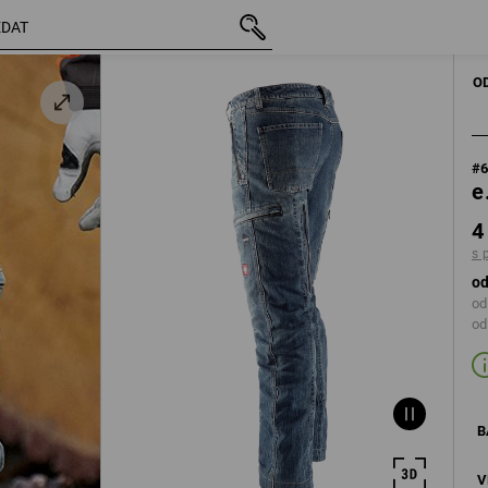
vč. DPH
4 734,73 Kč
46
washed
s připočtením dop
MUŽI
PRACOVNÍ K
O
#
e
4
s 
od
od
od
B
V