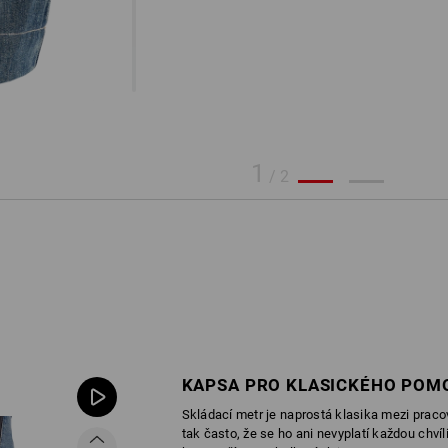
1
/
2
KAPSA PRO KLASICKÉHO POM
Skládací metr je naprostá klasika mezi prac
tak často, že se ho ani nevyplatí každou chvíl