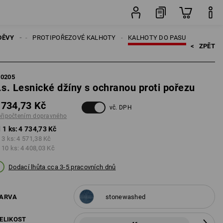
ravného
ks
ALHOTY
DĚVY
PROTIPOŘEZOVÉ KALHOTY
KALHOTY DO PASU
<   
ZPĚT
60205
.s. Lesnické džíny s ochranou proti pořezu
 734,73 Kč
vč. DPH
připočtením dopravného
 1 ks:
4 734,73 Kč
 3 ks:
4 571,38 Kč
 10 ks:
4 408,03 Kč
Dodací lhůta cca 3-5 pracovních dnů
ARVA
stonewashed
ELIKOST