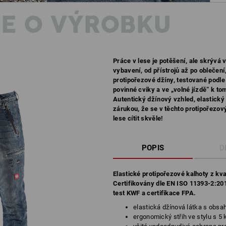
E O VÝROBKU
Práce v lese je potěšení, ale skrývá
vybavení, od přístrojů až po oblečení
protipořezové džíny, testované podle
povinné cviky a ve „volné jízdě“ k t
Autentický džínový vzhled, elastický 
zárukou, že se v těchto protipořezov
lese cítit skvěle!
POPIS
D
Elastické protipořezové kalhoty z kva
Certifikovány dle EN ISO 11393-2:201
test KWF a certifikace FPA.
elastická džínová látka s obs
ergonomický střih ve stylu s 5