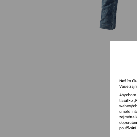
Naším úko
Vaše zájm
Abychom v
tlačítko 
webových 
umělé int
zejména k
doporučen
používání