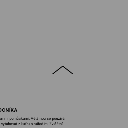
OCNÍKA
ovními pomůckami. Většinou se používá
i vytahovat z kufru s nářadím. Zvláštní