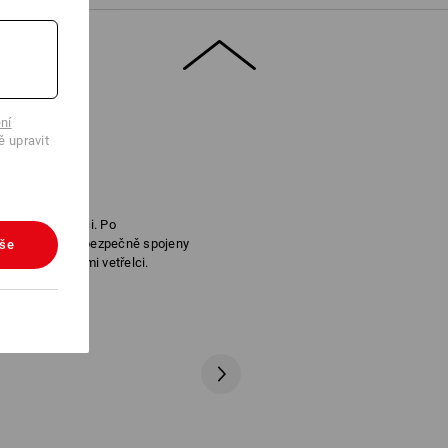
 pro více informací.
ní
ě upravit
ají žádnou šanci. Po
u kalhoty tak bezpečně spojeny
vše
 před pichlavými vetřelci.