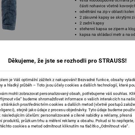
všitá vodoodpudivá ochrana pro
části nohavice včetně kovovýc
odvětrání na zip v oblasti kole
2 zásuvné kapsy se skrytými zi
2 zadní kapsy
stehenní kapsa se zipem a klop
kapsa na skládací metr a na o
Dodávka bez šlí – možnost kombinace
Materiál:
Děkujeme, že jste se rozhodli pro STRAUSS!
Svrchní materiál
83
%
Bavlna
/
12
%
(cca. 398 g/m²)
Podšívka
89
%
Polyester
/
11
%
Elas
lem je Váš optimální zážitek z nakupování! Bezvadné funkce, obsahy vylad
Protipořezová ochrana
100
%
Polyest
y a hladký průběh – Toto jsou účely cookies a dalších technologií, které po
Pokyny pro péči:
ám mohli zobrazovat personalizovaný obsah, potřebujeme váš souhlas. Kli
Perte v pračce na 40 °C
„Přijmout vše“ budeme shromažďovat informace o vašich interakcích na naši
stránkách prostřednictvím cookies a dalších metod (včetně postupů založ
Nesušte v sušičce
eligenci), stejně jako údaje z procesu objednávky. Tyto údaje budeme použív
 následujícím účelům: personalizované a cílené nabídky a reklamy, přesná
Nečistěte chemicky
í produktů, průzkum trhu a měření reklamy a obsahu. Pokud si to nepřejete
více
 těchto cookies a metod odmítnout kliknutím na tlačítko „Odmítnout vše“.