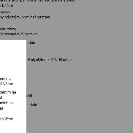
ti klíšťatům, trnům a nečistotám na spodní
h háčků
n vzadu
py odolnými proti nečistotám
ou, vlevo
dlamovací nůž, vpravo
 se šlemi e.s.vision
Polyester
/
4
%
Polyetylen
/
1
%
Elastan
tan
ěné na
er
užíváme.
knutím na
Nebělit
ch
ených na
Nežehlete
at
, můžete