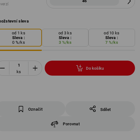
46
 verzí
ožstevní sleva
od 1 ks
od 3 ks
od 10 ks
Sleva :
Sleva :
Sleva :
0
%/
ks
3
%/
ks
7
%/
ks
Do košíku
ks
Označit
Sdílet
Porovnat