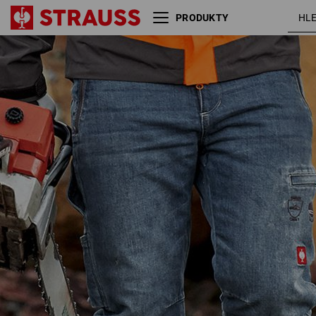
PRODUKTY
e.s. Lesnické džíny s ochranou
stone
proti pořezu