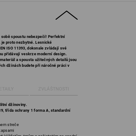
 v sobě spoustu nebezpečí! Perfektní
, je proto nezbytné. Lesnické
 EN ISO 11393, dokonale zvládají své
omu přidávají veskrze moderní design.
materiál a spousta užitečných detailů jsou
ých džínách budete při náročné práci v
ETAILY
ZVLÁŠTNOSTI
litní džínoviny.
9, třída ochrany 1 forma A, standardní
ahem streče
 kapsami