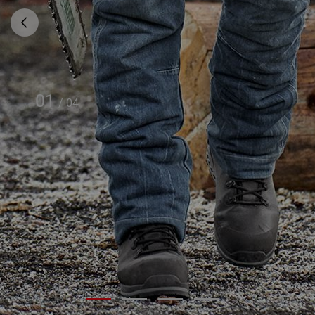
01
/
04