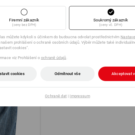
Klikněte na tlačítko "Datový formulář"
Firemní zákazník
Soukromý zákazník
(ceny bez DPH)
(ceny vč. DPH)
Datový formulář
las můžete kdykoli s účinkem do budoucna odvolat prostřednictvím
Nastave
 našem prohlášení o ochraně osobních údajů. Výběr můžete také individuáln
astavit cookies".
ormace viz Prohlášení o
ochraně údajů
.
TRNŮM VSTUP ZAKÁZÁN!
Stačí malý háček – a záludné trny nem
jednoduchém uchycení k tkaničkám jso
stavit cookies
Odmítnout vše
Akceptovat 
s botami, že je noha dokonale chráněna
Ochraně dat
|
Impressum