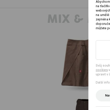
Abychom 
na tlačít
webových 
MIX & MA
na umělé 
zejména k
doporučen
můžete po
Zástěra e.s.fusion, dámská
Svůj souh
cookies
v
upravit v 
Další inf
Nas