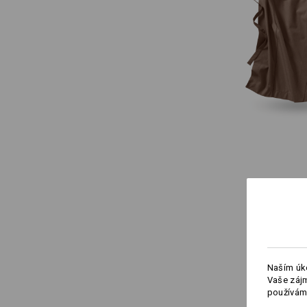
Naším úko
Vaše zájm
používám