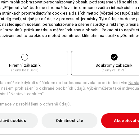
vám mohli zobrazovat personalizovaný obsah, potřebujeme váš souhlas. 
ko „Přijmout vše“ budeme shromažďovat informace o vašich interakcích na 
stránkách prostřednictvím cookies a dalších metod (včetně postupů zal
TCH
inteligenci), stejně jako údaje z procesu objednávky. Tyto údaje budeme p
 následujícím účelům: personalizované a cílené nabídky a reklamy, přesná
í produktů, průzkum trhu a měření reklamy a obsahu. Pokud si to nepřejet
užívání těchto cookies a metod odmítnout kliknutím na tlačítko „Odmítnou
Firemní zákazník
Soukromý zákazník
(ceny bez DPH)
(ceny vč. DPH)
Pracovní kalhotová sukně e.s.fusion
las můžete kdykoli s účinkem do budoucna odvolat prostřednictvím
Nasta
 našem prohlášení o ochraně osobních údajů. Výběr můžete také individuá
části "Nastavit cookies".
ormace viz Prohlášení o
ochraně údajů
.
tavit cookies
Odmítnout vše
Akceptovat 