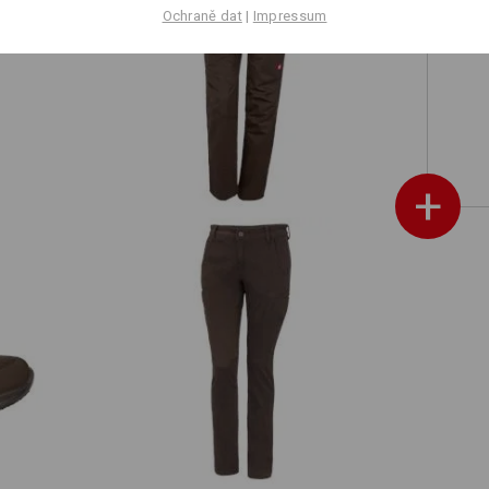
Ochraně dat
|
Impressum
mské
e.s. Pracovní kalhoty base, dámské
+
e
e.s. Pracovní kalhoty Chino, dámské
další ukázky