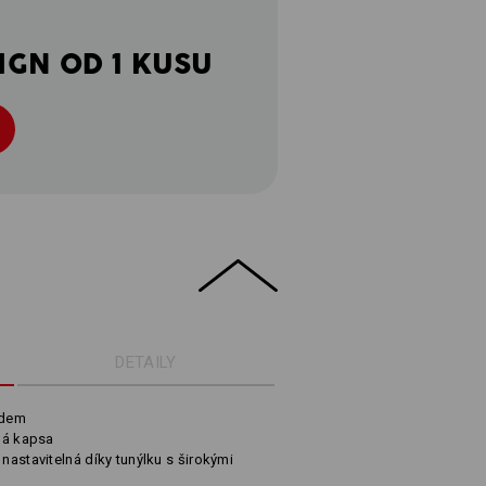
IGN OD 1 KUSU
DETAILY
edem
rná kapsa
 nastavitelná díky tunýlku s širokými