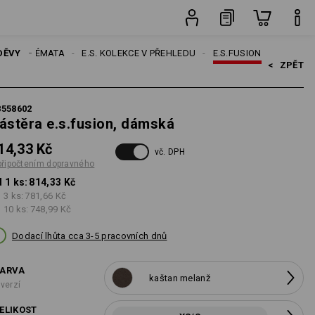
avného
ks
ENY
DĚVY
TÉMATA
E.S. KOLEKCE V PŘEHLEDU
E.S.FUSION
<   
ZPĚT
8558602
ástěra e.s.fusion, dámská
14,33 Kč
vč. DPH
připočtením dopravného
 1 ks:
814,33 Kč
 3 ks:
781,66 Kč
 10 ks:
748,99 Kč
Dodací lhůta cca 3-5 pracovních dnů
ARVA
kaštan melanž
 verzí
ELIKOST