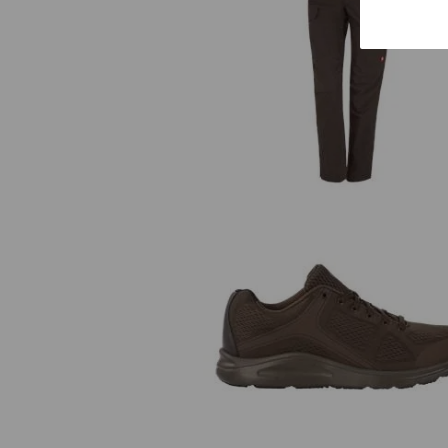
e.s. Pracovní kalhoty pocket, dá
e.s. O1 Pracovní obuv Asterop