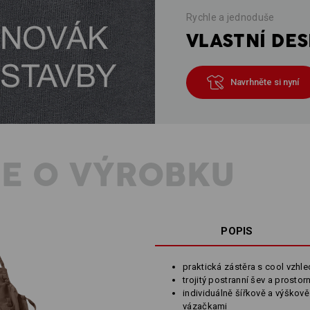
Rychle a jednoduše
VLASTNÍ DES
Navrhněte si nyní
E O VÝROBKU
POPIS
praktická zástěra s cool vzhl
trojitý postranní šev a prosto
individuálně šířkově a výškově
vázačkami