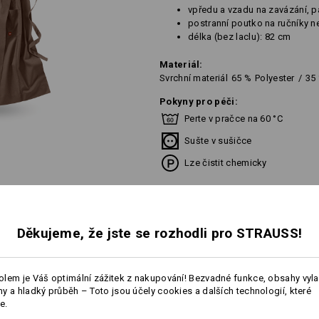
vpředu a vzadu na zavázání, 
postranní poutko na ručníky 
délka (bez laclu): 82 cm
Materiál:
Svrchní materiál
65
%
Polyester
/
35
Pokyny pro péči:
Perte v pračce na 60 °C
Sušte v sušičce
Lze čistit chemicky
Děkujeme, že jste se rozhodli pro STRAUSS!
Personalizace:
lem je Váš optimální zážitek z nakupování! Bezvadné funkce, obsahy vyl
Vlastní návrh
y a hladký průběh – Toto jsou účely cookies a dalších technologií, které
e.