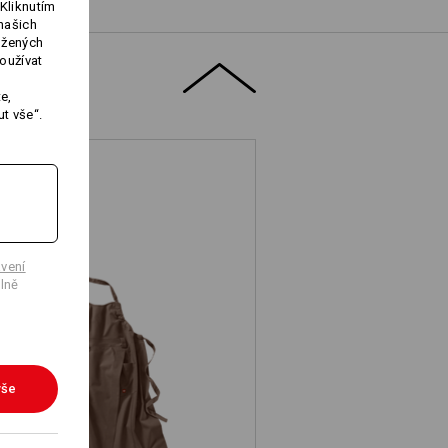
Kliknutím
našich
ožených
oužívat
e,
t vše“.
vení
lně
Zástěra e.s.fusion, dámská
vše