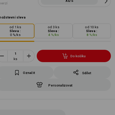
XS/S
 verzí
ožstevní sleva
od 1 ks
od 3 ks
od 10 ks
Sleva :
Sleva :
Sleva :
0
%/
ks
4
%/
ks
8
%/
ks
Do košíku
ks
Označit
Sdílet
Personalizovat