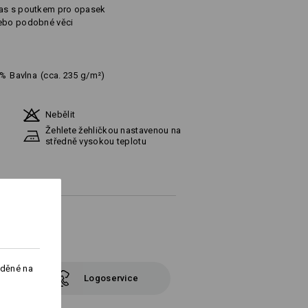
pas s poutkem pro opasek
nebo podobné věci
%
Bavlna
(cca. 235 g/m²)
Nebělit
Žehlete žehličkou nastavenou na
středně vysokou teplotu
aděné na
Logoservice