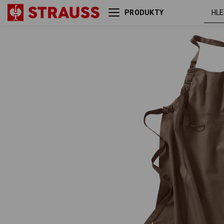
PRODUKTY
kaštan
Zástěra e.s.fusion, dámská
melanž