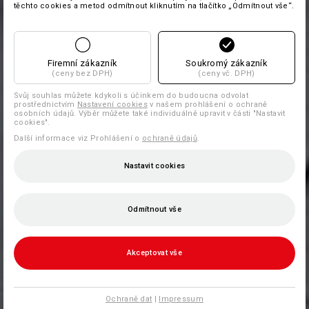
těchto cookies a metod odmítnout kliknutím na tlačítko „Odmítnout vše“.
Firemní zákazník
Soukromý zákazník
(ceny bez DPH)
(ceny vč. DPH)
Svůj souhlas můžete kdykoli s účinkem do budoucna odvolat
prostřednictvím
Nastavení cookies
v našem prohlášení o ochraně
osobních údajů. Výběr můžete také individuálně upravit v části "Nastavit
cookies".
Další informace viz Prohlášení o
ochraně údajů
.
Nastavit cookies
Odmítnout vše
Akceptovat vše
Ochraně dat
|
Impressum