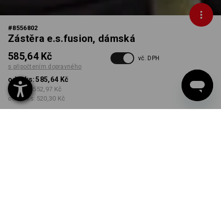
#
8556802
Zástěra e.s.fusion, dámská
585,64 Kč
vč. DPH
s připočtením dopravného
od 1 ks:
585,64 Kč
od 3 ks:
552,97 Kč
od 10 ks:
520,30 Kč
Dodací lhůta cca 3-5
pracovních dnů
BARVA
VELIKOST
XS/S
vybrat
vybrat
cement melanž
Množstevní sleva