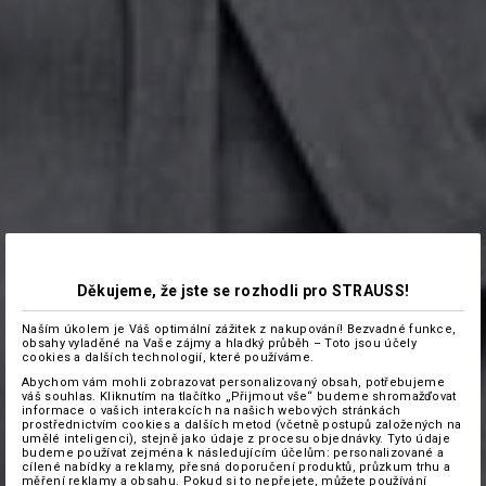
Děkujeme, že jste se rozhodli pro STRAUSS!
Naším úkolem je Váš optimální zážitek z nakupování! Bezvadné funkce,
obsahy vyladěné na Vaše zájmy a hladký průběh – Toto jsou účely
cookies a dalších technologií, které používáme.
Abychom vám mohli zobrazovat personalizovaný obsah, potřebujeme
váš souhlas. Kliknutím na tlačítko „Přijmout vše“ budeme shromažďovat
informace o vašich interakcích na našich webových stránkách
prostřednictvím cookies a dalších metod (včetně postupů založených na
umělé inteligenci), stejně jako údaje z procesu objednávky. Tyto údaje
budeme používat zejména k následujícím účelům: personalizované a
cílené nabídky a reklamy, přesná doporučení produktů, průzkum trhu a
měření reklamy a obsahu. Pokud si to nepřejete, můžete používání