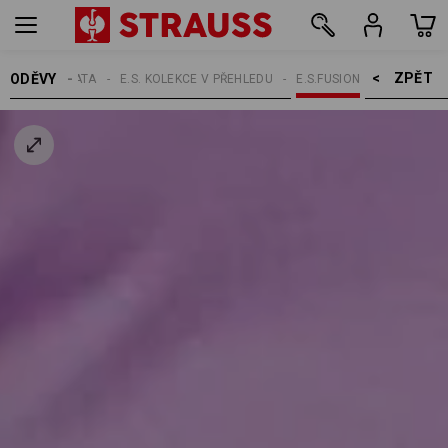
ZPĚT    >
ODĚVY
ŽENY
TÉMATA
E.S. KOLEKCE V PŘEHLEDU
E.S.FUSION