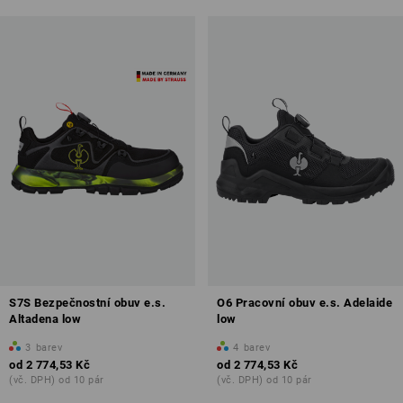
S7S Bezpečnostní obuv e.s.
O6 Pracovní obuv e.s. Adelaide
Altadena low
low
3
barev
4
barev
od
2 774,53 Kč
od
2 774,53 Kč
(vč. DPH) od 10 pár
(vč. DPH) od 10 pár