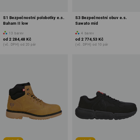
S1 Bezpečnostní polobotky e.s.
S3 Bezpečnostní obuv e.s.
Baham II low
Sawato mid
13
barev
4
barev
od
2 284,48 Kč
od
2 774,53 Kč
(vč. DPH) od 20 pár
(vč. DPH) od 10 pár