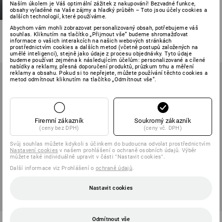
Naším úkolem je Váš optimální zážitek z nakupování! Bezvadné funkce,
S7S Bezpečnostní obuv
obsahy vyladěné na Vaše zájmy a hladký průběh – Toto jsou účely cookies a
Strauss.7002 high
dalších technologií, které používáme.
Abychom vám mohli zobrazovat personalizovaný obsah, potřebujeme váš
3
barev
souhlas. Kliknutím na tlačítko „Přijmout vše“ budeme shromažďovat
od
3 264,58 Kč
informace o vašich interakcích na našich webových stránkách
(vč. DPH) od 10 pár
prostřednictvím cookies a dalších metod (včetně postupů založených na
umělé inteligenci), stejně jako údaje z procesu objednávky. Tyto údaje
budeme používat zejména k následujícím účelům: personalizované a cílené
nabídky a reklamy, přesná doporučení produktů, průzkum trhu a měření
reklamy a obsahu. Pokud si to nepřejete, můžete používání těchto cookies a
metod odmítnout kliknutím na tlačítko „Odmítnout vše“.
Firemní zákazník
Soukromý zákazník
(ceny bez DPH)
(ceny vč. DPH)
Svůj souhlas můžete kdykoli s účinkem do budoucna odvolat prostřednictvím
Nastavení cookies
v našem prohlášení o ochraně osobních údajů. Výběr
můžete také individuálně upravit v části "Nastavit cookies".
Další informace viz Prohlášení o
ochraně údajů
.
Nastavit cookies
NOVÉ
NOVÉ
Odmítnout vše
S7 Bezpečnostní obuv
S1 Bezpečnostní obuv