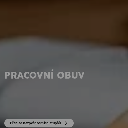
PRACOVNÍ OBUV
Přehled bezpečnostních stupňů