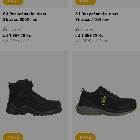
NOVÉ
NOVÉ
S3 Bezpečnostní obuv
S1 Bezpečnostní obuv
Strauss.3002 mid
Strauss.1004 low
4
barev
5
barev
od
1 957,78 Kč
od
1 369,72 Kč
(vč. DPH) od 10 pár
(vč. DPH) od 10 pár
NOVÉ
NOVÉ