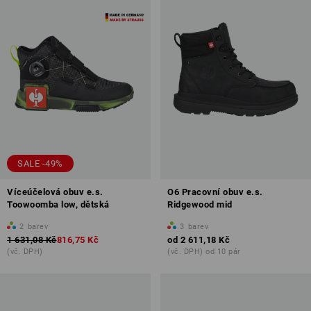
SALE -49%
Víceúčelová obuv e.s.
O6 Pracovní obuv e.s.
Toowoomba low, dětská
Ridgewood mid
2
barev
3
barev
1 631,08 Kč
816,75 Kč
od
2 611,18 Kč
(vč. DPH)
(vč. DPH) od 10 pár