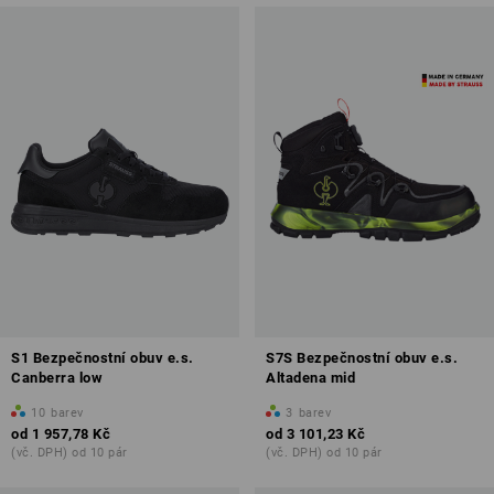
S1 Bezpečnostní obuv e.s.
S7S Bezpečnostní obuv e.s.
Canberra low
Altadena mid
10
barev
3
barev
od
1 957,78 Kč
od
3 101,23 Kč
(vč. DPH) od 10 pár
(vč. DPH) od 10 pár