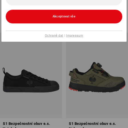
Strauss.7004 high
Strauss.1003 mid
3
barev
6
barev
Akceptovat vše
od
1 957,78 Kč
od
1 794,43 Kč
(vč. DPH) od 10 pár
(vč. DPH) od 10 pár
Ochraně dat
|
Impressum
S1 Bezpečnostní obuv e.s.
S1 Bezpečnostní obuv e.s.