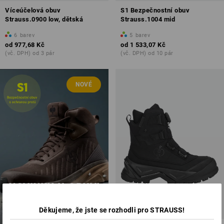
Víceúčelová obuv
S1 Bezpečnostní obuv
Strauss.0900 low, dětská
Strauss.1004 mid
6
barev
5
barev
od
977,68 Kč
od
1 533,07 Kč
(vč. DPH) od 3 pár
(vč. DPH) od 10 pár
NOVÉ
NOVINKY U OBUVI
NOVÉ
objevte nyní
Děkujeme, že jste se rozhodli pro STRAUSS!