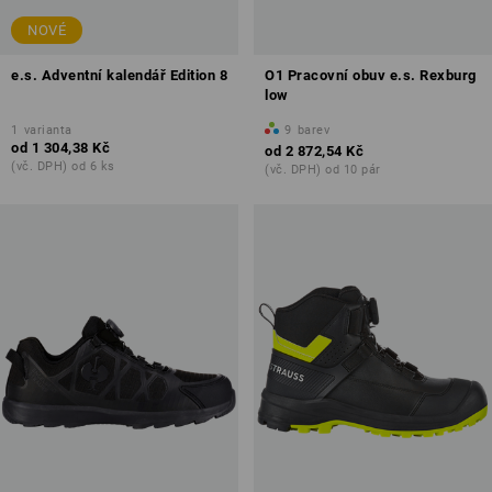
NOVÉ
e.s. Adventní kalendář Edition 8
O1 Pracovní obuv e.s. Rexburg
low
1
varianta
9
barev
od
1 304,38 Kč
od
2 872,54 Kč
(vč. DPH) od 6 ks
(vč. DPH) od 10 pár