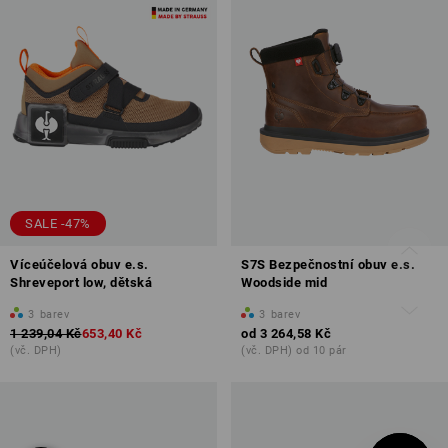
SALE -47%
Víceúčelová obuv e.s.
S7S Bezpečnostní obuv e.s.
Shreveport low, dětská
Woodside mid
3
barev
3
barev
1 239,04 Kč
653,40 Kč
od
3 264,58 Kč
(vč. DPH)
(vč. DPH) od 10 pár