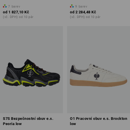
7
barev
9
barev
od
1 827,10 Kč
od
2 284,48 Kč
(vč. DPH) od 10 pár
(vč. DPH) od 10 pár
S7S Bezpečnostní obuv e.s.
O1 Pracovní obuv e.s. Brockton
Peoria low
low