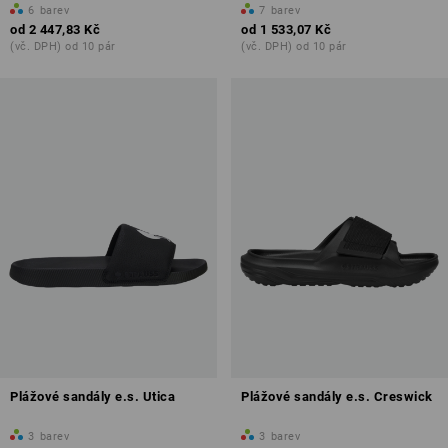
6
barev
7
barev
od
2 447,83 Kč
od
1 533,07 Kč
(vč. DPH) od 10 pár
(vč. DPH) od 10 pár
Plážové sandály e.s. Utica
Plážové sandály e.s. Creswick
3
barev
3
barev