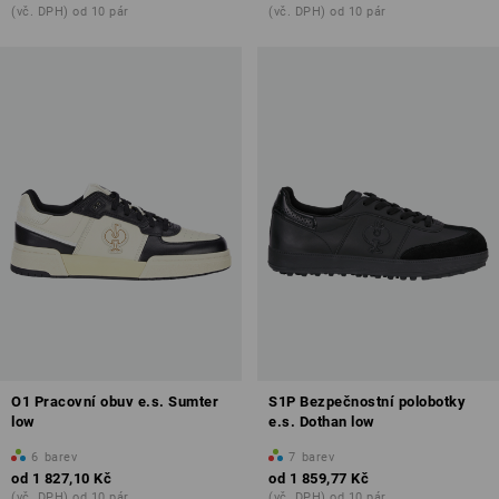
(vč. DPH) od 10 pár
(vč. DPH) od 10 pár
O1 Pracovní obuv e.s. Sumter
S1P Bezpečnostní polobotky
low
e.s. Dothan low
6
barev
7
barev
od
1 827,10 Kč
od
1 859,77 Kč
(vč. DPH) od 10 pár
(vč. DPH) od 10 pár