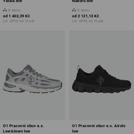
Yatala low
Nakuru low
8
barev
8
barev
od
1 402,39 Kč
od
2 121,13 Kč
(vč. DPH) od 10 pár
(vč. DPH) od 10 pár
O1 Pracovní obuv e.s.
O1 Pracovní obuv e.s. Airolo
Lewistown low
low