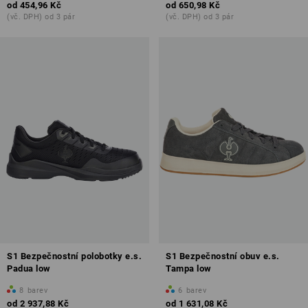
od
454,96 Kč
od
650,98 Kč
(vč. DPH) od 3 pár
(vč. DPH) od 3 pár
S1 Bezpečnostní polobotky e.s.
S1 Bezpečnostní obuv e.s.
Padua low
Tampa low
8
barev
6
barev
od
2 937,88 Kč
od
1 631,08 Kč