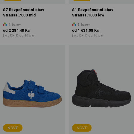
S7 Bezpečnostní obuv
S1 Bezpečnostní obuv
Strauss.7003 mid
Strauss.1003 low
4
barev
6
barev
od
2 284,48 Kč
od
1 631,08 Kč
(vč. DPH) od 10 pár
(vč. DPH) od 10 pár
NOVÉ
NOVÉ