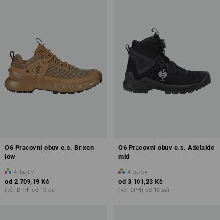
O6 Pracovní obuv e.s. Brixen
O6 Pracovní obuv e.s. Adelaide
low
mid
4
barev
4
barev
od
2 709,19 Kč
od
3 101,23 Kč
(vč. DPH) od 10 pár
(vč. DPH) od 10 pár