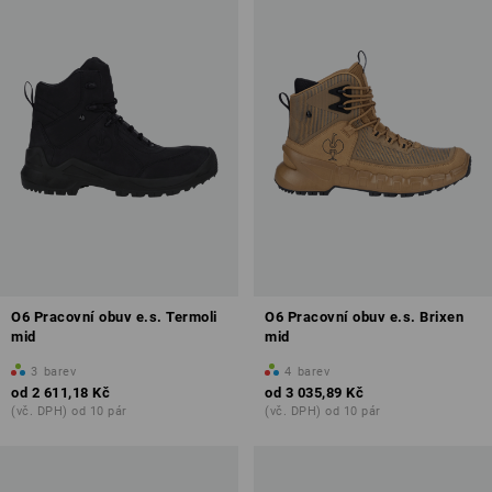
O6 Pracovní obuv e.s. Termoli
O6 Pracovní obuv e.s. Brixen
mid
mid
3
barev
4
barev
od
2 611,18 Kč
od
3 035,89 Kč
(vč. DPH) od 10 pár
(vč. DPH) od 10 pár