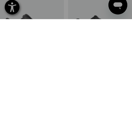
S1 Bezpečnostní polobotky e.s.
S1 Bezpečnostní obuv e.s. St.
Eindhoven low
Louis low
13
barev
10
barev
od
1 631,08 Kč
od
2 153,80 Kč
(vč. DPH) od 10 pár
(vč. DPH) od 10 pár