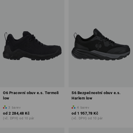
O6 Pracovní obuv e.s. Termoli
S6 Bezpečnostní obuv e.s.
low
Harlem low
3
barev
4
barev
od
2 284,48 Kč
od
1 957,78 Kč
(vč. DPH) od 10 pár
(vč. DPH) od 10 pár