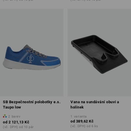
SB Bezpečnostní polobotky e.s.
Vana na sundávání obuvi a
Taupo low
holínek
2
barev
1
varianta
od
389,62 Kč
od
2 121,13 Kč
(vč. DPH) od 6 ks
(vč. DPH) od 10 pár