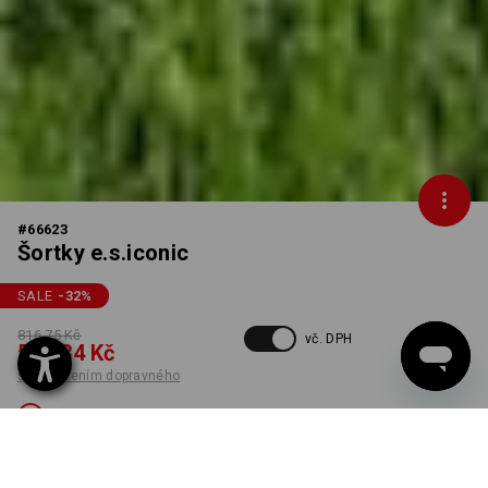
#
66623
Šortky e.s.iconic
SALE
-32
%
816,75 Kč
vč. DPH
549,34 Kč
s připočtením dopravného
Není dostupný
BARVA
VELIKOST