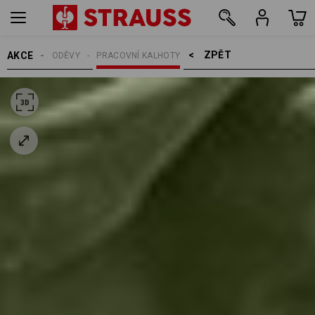
ZPĚT    >
AKCE
ODĚVY
PRACOVNÍ KALHOTY