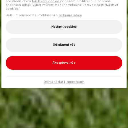
prostřednictvím
Nastavení cookies
v našem prohlášení o ochraně
osobních údajů. Výběr můžete také individuálně upravit v části "Nastavit
cookies".
Další informace viz Prohlášení o
ochraně údajů
.
Nastavit cookies
Odmítnout vše
Akceptovat vše
Ochraně dat
|
Impressum