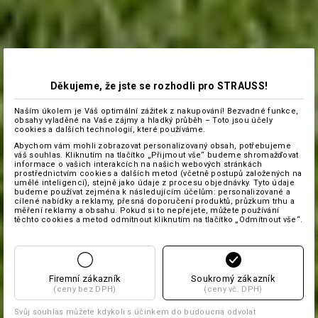
Děkujeme, že jste se rozhodli pro STRAUSS!
Naším úkolem je Váš optimální zážitek z nakupování! Bezvadné funkce,
obsahy vyladěné na Vaše zájmy a hladký průběh – Toto jsou účely
cookies a dalších technologií, které používáme.
Abychom vám mohli zobrazovat personalizovaný obsah, potřebujeme
váš souhlas. Kliknutím na tlačítko „Přijmout vše“ budeme shromažďovat
informace o vašich interakcích na našich webových stránkách
prostřednictvím cookies a dalších metod (včetně postupů založených na
umělé inteligenci), stejně jako údaje z procesu objednávky. Tyto údaje
budeme používat zejména k následujícím účelům: personalizované a
cílené nabídky a reklamy, přesná doporučení produktů, průzkum trhu a
měření reklamy a obsahu. Pokud si to nepřejete, můžete používání
těchto cookies a metod odmítnout kliknutím na tlačítko „Odmítnout vše“.
Firemní zákazník
Soukromý zákazník
(ceny bez DPH)
(ceny vč. DPH)
Svůj souhlas můžete kdykoli s účinkem do budoucna odvolat