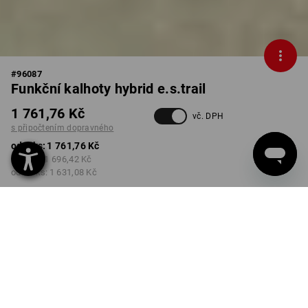
#
96087
Funkční kalhoty hybrid e.s.trail
1 761,76 Kč
vč. DPH
s připočtením dopravného
od 1 ks:
1 761,76 Kč
od 3 ks:
1 696,42 Kč
od 10 ks:
1 631,08 Kč
Dodací lhůta cca 3-5
pracovních dnů
BARVA
VELIKOST
44
vybrat
vybrat
antracit / černá / výstražná
oranžová / výstražná žlutá