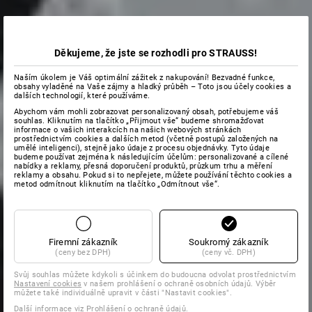
Děkujeme, že jste se rozhodli pro STRAUSS!
Naším úkolem je Váš optimální zážitek z nakupování! Bezvadné funkce,
obsahy vyladěné na Vaše zájmy a hladký průběh – Toto jsou účely cookies a
dalších technologií, které používáme.
Abychom vám mohli zobrazovat personalizovaný obsah, potřebujeme váš
souhlas. Kliknutím na tlačítko „Přijmout vše“ budeme shromažďovat
informace o vašich interakcích na našich webových stránkách
prostřednictvím cookies a dalších metod (včetně postupů založených na
umělé inteligenci), stejně jako údaje z procesu objednávky. Tyto údaje
budeme používat zejména k následujícím účelům: personalizované a cílené
nabídky a reklamy, přesná doporučení produktů, průzkum trhu a měření
reklamy a obsahu. Pokud si to nepřejete, můžete používání těchto cookies a
metod odmítnout kliknutím na tlačítko „Odmítnout vše“.
Firemní zákazník
Soukromý zákazník
(ceny bez DPH)
(ceny vč. DPH)
Svůj souhlas můžete kdykoli s účinkem do budoucna odvolat prostřednictvím
Nastavení cookies
v našem prohlášení o ochraně osobních údajů. Výběr
můžete také individuálně upravit v části "Nastavit cookies".
Další informace viz Prohlášení o
ochraně údajů
.