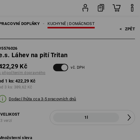
ks
PRACOVNÍ DOPLŇKY
KUCHYNĚ | DOMÁCNOST
<   
ZPĚT
#
5576026
e.s. Láhev na pití Tritan
422,29 Kč
vč. DPH
s připočtením dopravného
od 1 ks:
422,29 Kč
od 3 ks:
389,62 Kč
Dodací lhůta cca 3-5 pracovních dnů
VELIKOST
1l
3 verzí
Množstevní sleva