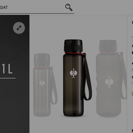
vč. DPH
422,29 Kč
s připočtením dopravného