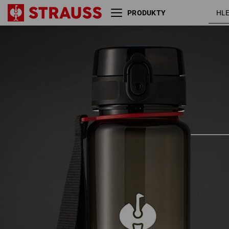
PRODUKTY
e.s. Láhev na pití Tritan
1l