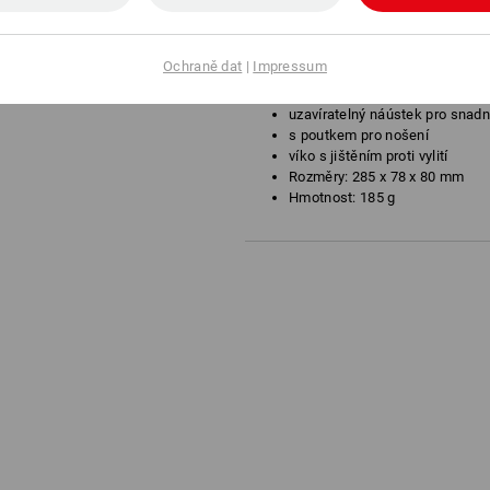
kvalitní a lehká láhev na pití z 
Objem 1 litr
vhodná pro uchovávání potravin
Ochraně dat
|
Impressum
závadné látky
díky velkému otvoru se velmi s
uzavíratelný náústek pro snadné
s poutkem pro nošení
víko s jištěním proti vylití
Rozměry: 285 x 78 x 80 mm
Hmotnost: 185 g