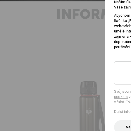
Naším úko
Vaše zájm
INFORMAC
Abychom v
tlačítko 
webových 
umělé int
zejména k
doporučen
používání
Svůj souh
cookies
v
v části "N
Další inf
Na