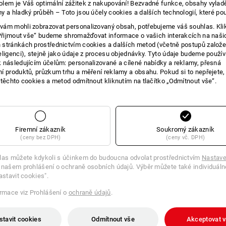
lem je Váš optimální zážitek z nakupování! Bezvadné funkce, obsahy vylad
y a hladký průběh – Toto jsou účely cookies a dalších technologií, které po
E O VÝROBKU
ám mohli zobrazovat personalizovaný obsah, potřebujeme váš souhlas. Kli
„Přijmout vše“ budeme shromažďovat informace o vašich interakcích na naši
stránkách prostřednictvím cookies a dalších metod (včetně postupů založ
eligenci), stejně jako údaje z procesu objednávky. Tyto údaje budeme použív
VŽDYCKY PO RUCE, KDYŽ POCÍTÍTE
 následujícím účelům: personalizované a cílené nabídky a reklamy, přesná
í produktů, průzkum trhu a měření reklamy a obsahu. Pokud si to nepřejete
V kanceláři, na stavbě, v dílně nebo n
 těchto cookies a metod odmítnout kliknutím na tlačítko „Odmítnout vše“.
namáhavých činnostech rozhoduje pravi
koncentraci a vysokou výkonnost. e.s. 
každodenní práci. Podle toho, jaké má
místa má k dispozici v tašce, kufru ne
velikostech. Je zhotovena z pevného t
Firemní zákazník
Soukromý zákazník
naplnit a snadno čistit. Samostatně uz
(ceny bez DPH)
(ceny vč. DPH)
jednou rukou a díky transparentnímu de
nápoj.
las můžete kdykoli s účinkem do budoucna odvolat prostřednictvím
Nastave
Žízeň je různě velká, a praktická e.s.
 našem prohlášení o ochraně osobních údajů. Výběr můžete také individuáln
třech velikostech: o objemu 500 ml, 1 l
astavit cookies".
ormace viz Prohlášení o
ochraně údajů
.
stavit cookies
Odmítnout vše
Akceptovat 