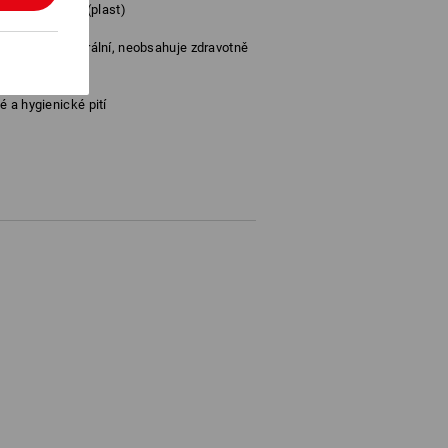
pevného tritanu (plast)
, chuťově neutrální, neobsahuje zdravotně
nadno čistí
 a hygienické pití