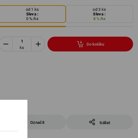
od 1 ks
od 3 ks
Sleva :
Sleva :
0
%/
ks
8
%/
ks
Do košíku
ks
Označit
Sdílet