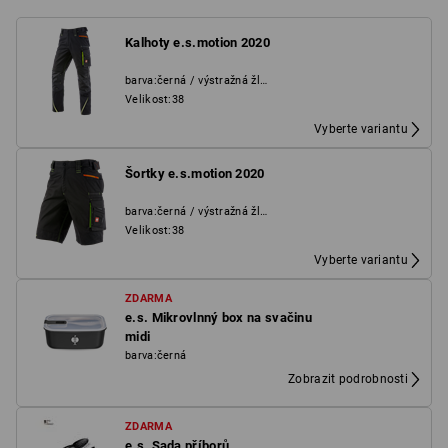
Kalhoty e.s.motion 2020
barva
:
černá / výstražná žlutá / výstražná oranžová
Velikost
:
38
Vyberte variantu
Šortky e.s.motion 2020
barva
:
černá / výstražná žlutá / výstražná oranžová
Velikost
:
38
Vyberte variantu
ZDARMA
e.s. Mikrovlnný box na svačinu
midi
barva
:
černá
Zobrazit podrobnosti
ZDARMA
e.s. Sada příborů