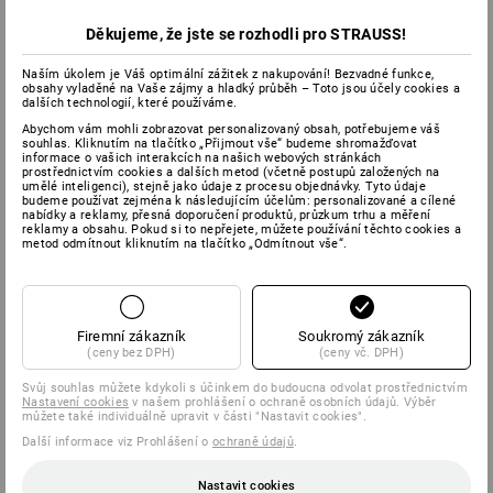
Děkujeme, že jste se rozhodli pro STRAUSS!
Naším úkolem je Váš optimální zážitek z nakupování! Bezvadné funkce,
obsahy vyladěné na Vaše zájmy a hladký průběh – Toto jsou účely cookies a
dalších technologií, které používáme.
Abychom vám mohli zobrazovat personalizovaný obsah, potřebujeme váš
souhlas. Kliknutím na tlačítko „Přijmout vše“ budeme shromažďovat
informace o vašich interakcích na našich webových stránkách
prostřednictvím cookies a dalších metod (včetně postupů založených na
umělé inteligenci), stejně jako údaje z procesu objednávky. Tyto údaje
budeme používat zejména k následujícím účelům: personalizované a cílené
nabídky a reklamy, přesná doporučení produktů, průzkum trhu a měření
reklamy a obsahu. Pokud si to nepřejete, můžete používání těchto cookies a
metod odmítnout kliknutím na tlačítko „Odmítnout vše“.
Firemní zákazník
Soukromý zákazník
(ceny bez DPH)
(ceny vč. DPH)
Svůj souhlas můžete kdykoli s účinkem do budoucna odvolat prostřednictvím
Nastavení cookies
v našem prohlášení o ochraně osobních údajů. Výběr
můžete také individuálně upravit v části "Nastavit cookies".
Další informace viz Prohlášení o
ochraně údajů
.
Nastavit cookies