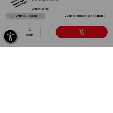
Verze
:
3 dílná
Lze vybrat 2 produktů
Vyberte produkt a variantu
Sada
INFORMACE O VÝROBKU
POPIS
SADA OBSAHUJE:
1
x
Kalhoty e.s.motion 2020
Detaily
barva: černá/výstražná žlutá/výstražná oranžová,
Velikost: 38