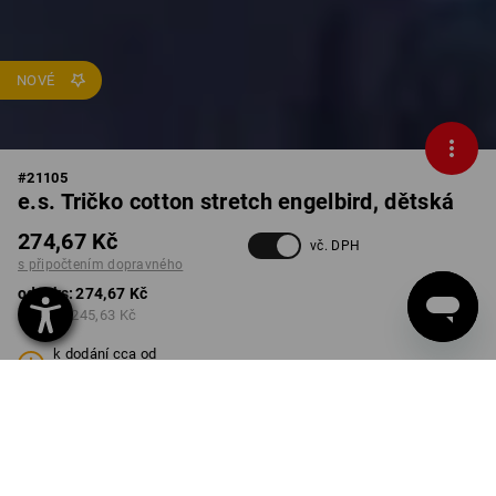
NOVÉ
#
21105
e.s. Tričko cotton stretch engelbird, dětská
274,67 Kč
vč. DPH
s připočtením dopravného
od 1 ks:
274,67 Kč
od 3 ks:
245,63 Kč
k dodání cca od
kalendářního týdne 40
BARVA
VELIKOST
98/104
vybrat
vybrat