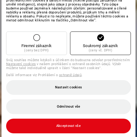
prostřednictvím cookies a dalších metod (včetně postupů založených na
umělé inteligenci), stejně jako údaje z procesu objednávky. Tyto údaje
budeme používat zejména k následujícím účelům: personalizované a cílené
nabídky a reklamy, přesná doporučení produktů, průzkum trhu a měření
reklamy a obsahu. Pokud si to nepřejete, můžete používání těchto cookies a
metod odmítnout kliknutím na tlačítko „Odmítnout vše“.
Firemní zákazník
Soukromý zákazník
(ceny bez DPH)
(ceny vč. DPH)
Svůj souhlas můžete kdykoli s účinkem do budoucna odvolat prostřednictvím
Nastavení cookies
v našem prohlášení o ochraně osobních údajů. Výběr
můžete také individuálně upravit v části "Nastavit cookies".
Další informace viz Prohlášení o
ochraně údajů
.
Nastavit cookies
Odmítnout vše
Akceptovat vše